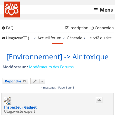
Menu
FAQ
Inscription
Connexion
UtagawaVTT (Randos VTT et VTTAE avec traces GPS)
Accueil forum
Générale
Le café du site
[Environnement] -> Air toxique
Modérateur :
Modérateurs des Forums
Répondre
4 messages • Page
1
sur
1
Inspecteur Gadget
Utagawiste expert