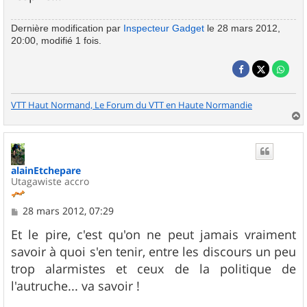
Dernière modification par
Inspecteur Gadget
le 28 mars 2012,
20:00, modifié 1 fois.
VTT Haut Normand, Le Forum du VTT en Haute Normandie
a
u
t
alainEtchepare
Utagawiste accro
M
28 mars 2012, 07:29
e
s
Et le pire, c'est qu'on ne peut jamais vraiment
s
savoir à quoi s'en tenir, entre les discours un peu
a
g
trop alarmistes et ceux de la politique de
e
l'autruche... va savoir !