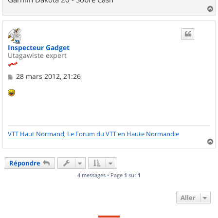
a
u
t
Inspecteur Gadget
Utagawiste expert
M
28 mars 2012, 21:26
e
s
s
a
g
e
VTT Haut Normand, Le Forum du VTT en Haute Normandie
a
u
Répondre
t
4 messages • Page
1
sur
1
Aller