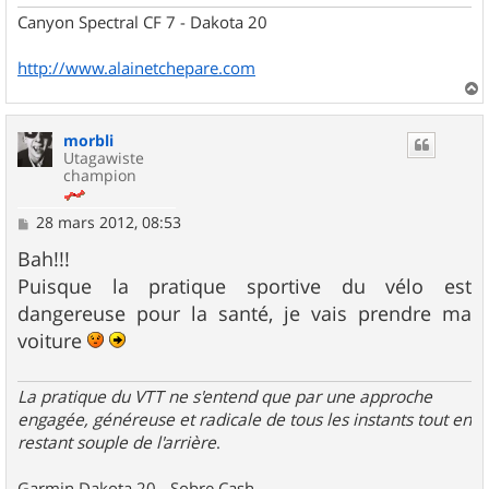
Canyon Spectral CF 7 - Dakota 20
http://www.alainetchepare.com
a
u
morbli
t
Utagawiste
champion
M
28 mars 2012, 08:53
e
s
Bah!!!
s
Puisque la pratique sportive du vélo est
a
g
dangereuse pour la santé, je vais prendre ma
e
voiture
La pratique du VTT ne s'entend que par une approche
engagée, généreuse et radicale de tous les instants tout en
restant souple de l'arrière
.
Garmin Dakota 20 - Sobre Cash