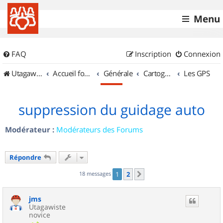
Menu
FAQ
Inscription
Connexion
UtagawaVTT (Randos VTT et VTTAE avec traces GPS)
Accueil forum
Générale
Cartographie et GPS
Les GPS
suppression du guidage auto
Modérateur :
Modérateurs des Forums
Répondre
18 messages
1
2
Suivant
jms
Utagawiste
novice