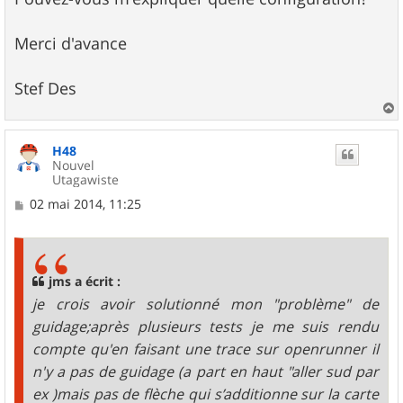
Merci d'avance
Stef Des
a
u
H48
t
Nouvel
Utagawiste
M
02 mai 2014, 11:25
e
s
s
a
g
jms a écrit :
e
je crois avoir solutionné mon "problème" de
guidage;après plusieurs tests je me suis rendu
compte qu'en faisant une trace sur openrunner il
n'y a pas de guidage (a part en haut "aller sud par
ex )mais pas de flèche qui s’additionne sur la carte