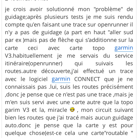
e
s
je crois avoir solutionné mon "problème" de
s
guidage;après plusieurs tests je me suis rendu
a
g
compte qu'en faisant une trace sur openrunner il
e
n'y a pas de guidage (a part en haut "aller sud
par ex )mais pas de flèche qui s’additionne sur la
garmin
carte ceci avec carte topo
V3.habituellement je me servais du service
itinéraire(openrunner) qui suivais les
routes.autre découverte,j'ai effectué un trace
garmin
avec le logiciel
CONNECT que je ne
connaissais pas .lui, suis les routes précisément
,donc je pense que ce n'est pas une trace ,mais je
m'en suis servi avec une carte autre que la topo
garim V3 et la, miracle
, mon circuit suivant
bien les routes que j'ai tracé mais aucun guidage
auto.donc je pense que la carte y est pour
quelque chose(est-ce cela une carte"routable "