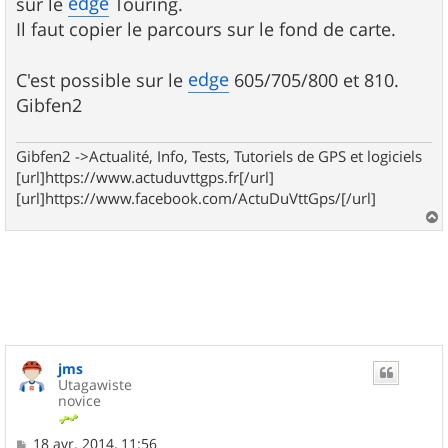
edge
sur le
Touring.
Il faut copier le parcours sur le fond de carte.
edge
C'est possible sur le
605/705/800 et 810.
Gibfen2
Gibfen2 ->Actualité, Info, Tests, Tutoriels de GPS et logiciels
[url]https://www.actuduvttgps.fr[/url]
[url]https://www.facebook.com/ActuDuVttGps/[/url]
a
u
t
jms
Utagawiste
novice
M
18 avr. 2014, 11:56