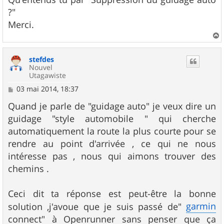
?"
Merci.
a
u
stefdes
t
Nouvel
Utagawiste
M
03 mai 2014, 18:37
e
s
Quand je parle de "guidage auto" je veux dire un
s
guidage "style automobile " qui cherche
a
g
automatiquement la route la plus courte pour se
e
rendre au point d'arrivée , ce qui ne nous
intéresse pas , nous qui aimons trouver des
chemins .
Ceci dit ta réponse est peut-être la bonne
garmin
solution ,j'avoue que je suis passé de"
connect" à Openrunner sans penser que ça