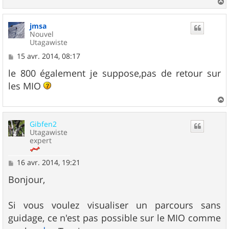
a
u
jmsa
t
Nouvel
Utagawiste
M
15 avr. 2014, 08:17
e
s
le 800 également je suppose,pas de retour sur
s
les MIO
a
g
e
a
u
Gibfen2
t
Utagawiste
expert
M
16 avr. 2014, 19:21
e
s
Bonjour,
s
a
g
Si vous voulez visualiser un parcours sans
e
guidage, ce n'est pas possible sur le MIO comme