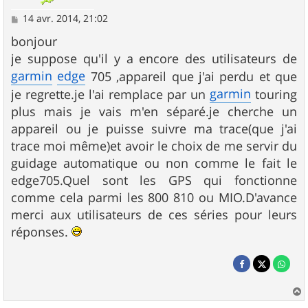
M
14 avr. 2014, 21:02
e
s
bonjour
s
je suppose qu'il y a encore des utilisateurs de
a
g
garmin
edge
705 ,appareil que j'ai perdu et que
e
garmin
je regrette.je l'ai remplace par un
touring
plus mais je vais m'en séparé.je cherche un
appareil ou je puisse suivre ma trace(que j'ai
trace moi même)et avoir le choix de me servir du
guidage automatique ou non comme le fait le
edge705.Quel sont les GPS qui fonctionne
comme cela parmi les 800 810 ou MIO.D'avance
merci aux utilisateurs de ces séries pour leurs
réponses.
a