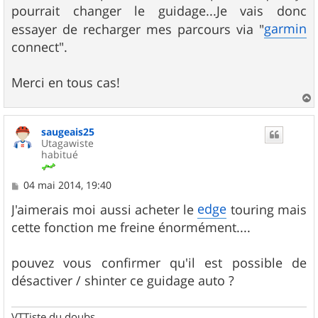
pourrait changer le guidage...Je vais donc
garmin
essayer de recharger mes parcours via "
connect".
Merci en tous cas!
a
u
saugeais25
t
Utagawiste
habitué
M
04 mai 2014, 19:40
e
s
edge
J'aimerais moi aussi acheter le
touring mais
s
cette fonction me freine énormément....
a
g
e
pouvez vous confirmer qu'il est possible de
désactiver / shinter ce guidage auto ?
VTTiste du doubs