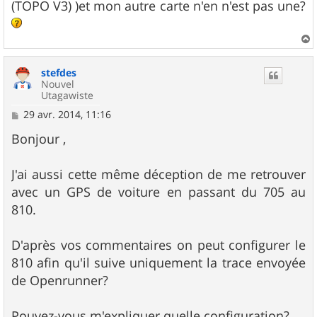
(TOPO V3) )et mon autre carte n'en n'est pas une?
a
u
stefdes
t
Nouvel
Utagawiste
M
29 avr. 2014, 11:16
e
s
Bonjour ,
s
a
g
J'ai aussi cette même déception de me retrouver
e
avec un GPS de voiture en passant du 705 au
810.
D'après vos commentaires on peut configurer le
810 afin qu'il suive uniquement la trace envoyée
de Openrunner?
Pouvez-vous m'expliquer quelle configuration?