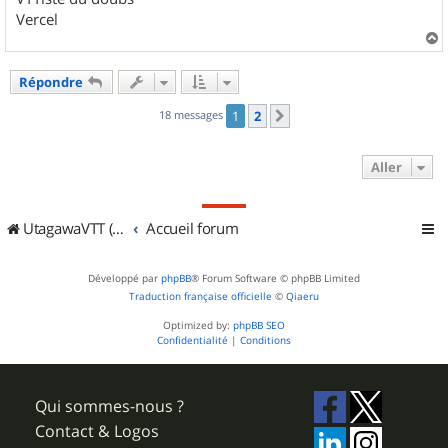
Vercel
a
u
Répondre
t
18 messages
1
2
Suivant
Aller
UtagawaVTT (Randos VTT et VTTAE avec traces GPS)
Accueil forum
Développé par
phpBB
® Forum Software © phpBB Limited
Traduction française officielle
©
Qiaeru
Optimized by:
phpBB SEO
Confidentialité
|
Conditions
Qui sommes-nous ?
Contact & Logos