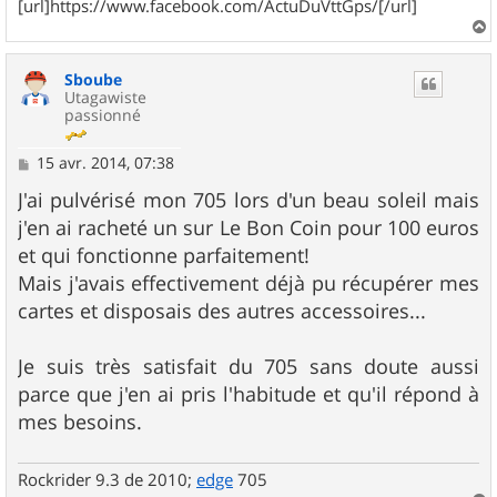
[url]https://www.facebook.com/ActuDuVttGps/[/url]
a
u
Sboube
t
Utagawiste
passionné
M
15 avr. 2014, 07:38
e
s
J'ai pulvérisé mon 705 lors d'un beau soleil mais
s
j'en ai racheté un sur Le Bon Coin pour 100 euros
a
g
et qui fonctionne parfaitement!
e
Mais j'avais effectivement déjà pu récupérer mes
cartes et disposais des autres accessoires...
Je suis très satisfait du 705 sans doute aussi
parce que j'en ai pris l'habitude et qu'il répond à
mes besoins.
Rockrider 9.3 de 2010;
edge
705