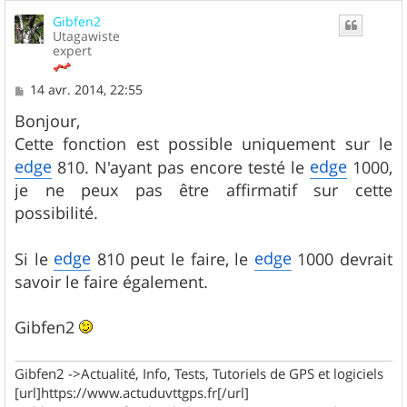
u
Gibfen2
t
Utagawiste
expert
M
14 avr. 2014, 22:55
e
s
Bonjour,
s
Cette fonction est possible uniquement sur le
a
g
edge
edge
810. N'ayant pas encore testé le
1000,
e
je ne peux pas être affirmatif sur cette
possibilité.
edge
edge
Si le
810 peut le faire, le
1000 devrait
savoir le faire également.
Gibfen2
Gibfen2 ->Actualité, Info, Tests, Tutoriels de GPS et logiciels
[url]https://www.actuduvttgps.fr[/url]