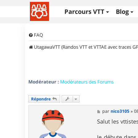
Parcours VTT
Blog
FAQ
UtagawaVTT (Randos VTT et VTTAE avec traces GP
Modérateur :
Modérateurs des Forums
Répondre
M
par
nico3105
»
0
e
s
Salut les vttistes
s
a
g
Je débute dans l