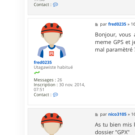
C
Contact :
o
n
t
a
M
par
fred0235
»
1
c
e
t
s
Bonjour, vous a
e
s
meme GPS et je 
r
a
n
g
mal paramètré ?
i
e
c
o
fred0235
3
Utagawiste habitué
1
0
Messages :
26
5
Inscription :
30 nov. 2014,
07:51
C
Contact :
o
n
t
a
M
par
nico3105
»
1
c
e
t
s
As tu bien mis
e
s
dossier "GPX"
r
a