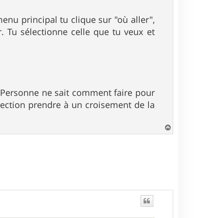
nu principal tu clique sur "où aller",
r. Tu sélectionne celle que tu veux et
e. Personne ne sait comment faire pour
irection prendre à un croisement de la
H
a
u
t