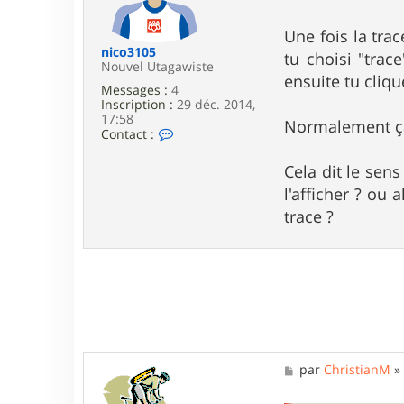
f
g
r
e
Une fois la tra
e
d
nico3105
tu choisi "trac
0
Nouvel Utagawiste
ensuite tu clique
2
Messages :
4
3
Inscription :
29 déc. 2014,
5
17:58
Normalement ça
C
Contact :
o
n
Cela dit le sen
t
a
l'afficher ? ou
c
trace ?
t
e
r
n
i
c
o
3
1
0
5
M
par
ChristianM
e
s