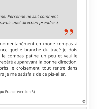
blème. Personne ne sait comment
 savoir quel direction prendre à
sse momentanément en mode compas à
nce quelle branche du tracé je dois
ue le compas patine un peu et veuille
repéré auparavant la bonne direction,
près le croisement, tout rentre dans
rs je me satisfais de ce pis-aller.
o France (version 5)
H
a
u