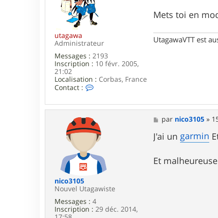
a
g
Mets toi en mode
e
utagawa
UtagawaVTT est au
Administrateur
Messages :
2193
Inscription :
10 févr. 2005,
21:02
Localisation :
Corbas, France
C
Contact :
o
n
t
a
M
par
nico3105
»
1
c
e
t
s
garmin
J'ai un
Et
e
s
r
a
u
g
Et malheureusem
t
e
a
g
nico3105
a
Nouvel Utagawiste
w
Messages :
4
a
Inscription :
29 déc. 2014,
17:58