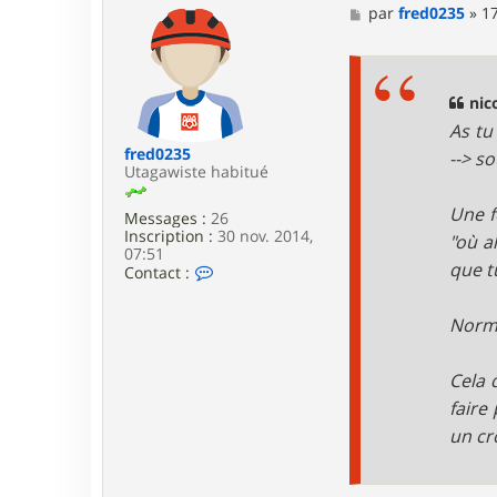
t
M
par
fred0235
»
1
i
e
a
s
n
s
M
a
g
nic
e
As tu
fred0235
--> s
Utagawiste habitué
Une f
Messages :
26
Inscription :
30 nov. 2014,
"où al
07:51
que tu
C
Contact :
o
n
Norma
t
a
c
t
Cela 
e
faire
r
f
un cr
r
e
d