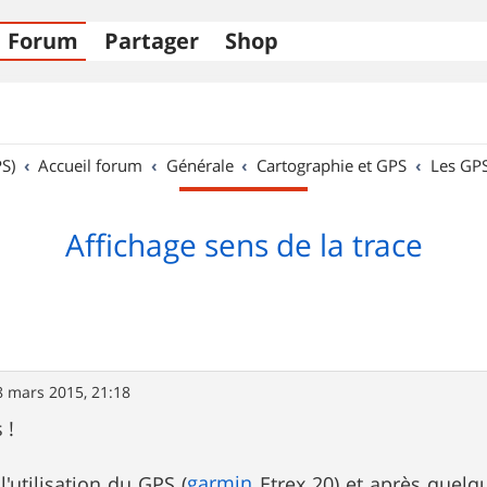
Forum
Partager
Shop
S)
Accueil forum
Générale
Cartographie et GPS
Les GP
Affichage sens de la trace
8 mars 2015, 21:18
 !
garmin
'utilisation du GPS (
Etrex 20) et après quelque