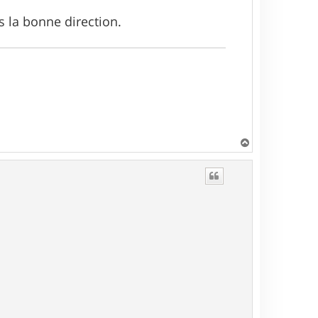
s la bonne direction.
H
a
u
t