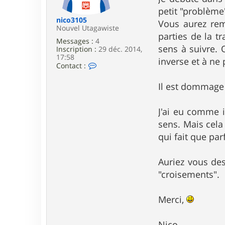
e
petit "problème
nico3105
Vous aurez rem
Nouvel Utagawiste
parties de la t
Messages :
4
sens à suivre. 
Inscription :
29 déc. 2014,
17:58
inverse et à ne
C
Contact :
o
n
Il est dommage 
t
a
c
J'ai eu comme i
t
e
sens. Mais cela 
r
qui fait que pa
n
i
c
Auriez vous des
o
3
"croisements".
1
0
5
Merci,
Nico