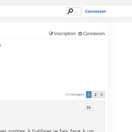
Connexion
Inscription
Connexion
S
12 messages
1
2
Suivant
s sorties à l'utiliser je fais face à un