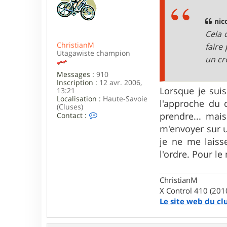
s
a
g
nic
e
Cela 
ChristianM
faire
Utagawiste champion
un cr
Messages :
910
Inscription :
12 avr. 2006,
Lorsque je sui
13:21
Localisation :
Haute-Savoie
l'approche du 
(Cluses)
C
prendre... mais
Contact :
o
m'envoyer sur u
n
t
je ne me laiss
a
l'ordre. Pour le
c
t
e
r
ChristianM
C
X Control 410 (201
h
Le site web du cl
r
i
s