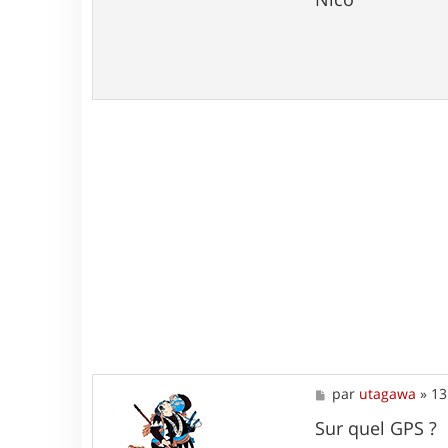
M
par
utagawa
»
13
e
s
Sur quel GPS ?
s