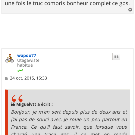
une fois le truc compris bonheur complet ce gps.
a
u
t
wapou77
Utagawiste
habitué
M
24 oct. 2015, 15:33
e
s
s
a
g
Miguelvtt a écrit :
e
Bonjour, je m'en sert depuis plus de deux ans et
j'ai pas de souci avec. Je roule un peu partout en
France. Ce qu'il faut savoir, que lorsque vous
chargé une trace gps, il se met en mode