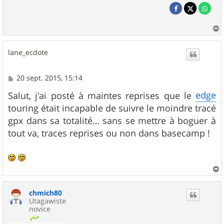
a
u
lane_ecdote
t
M
20 sept. 2015, 15:14
e
s
edge
Salut, j'ai posté à maintes reprises que le
s
touring était incapable de suivre le moindre tracé
a
g
gpx dans sa totalité… sans se mettre à boguer à
e
tout va, traces reprises ou non dans basecamp !
a
u
chmich80
t
Utagawiste
novice