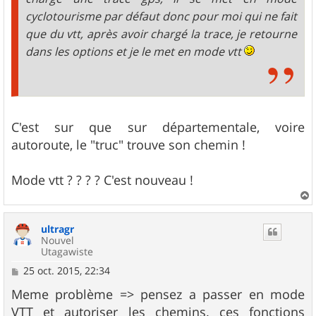
cyclotourisme par défaut donc pour moi qui ne fait
que du vtt, après avoir chargé la trace, je retourne
dans les options et je le met en mode vtt
C'est sur que sur départementale, voire
autoroute, le "truc" trouve son chemin !
Mode vtt ? ? ? ? C'est nouveau !
a
u
ultragr
t
Nouvel
Utagawiste
M
25 oct. 2015, 22:34
e
s
Meme problème => pensez a passer en mode
s
VTT et autoriser les chemins. ces fonctions
a