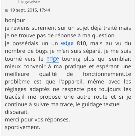
Utagawiste
M
19 sept. 2015, 17:44
e
s
bonjour
s
je reviens surement sur un sujet déjà traité mais
a
g
je ne trouve pas de réponse à ma question.
e
edge
je possédais un un
810, mais au vu du
nombre de bugs je m'en suis séparé. je me suis
edge
tourné vers le
touring plus qui semblait
mieux convenir à ma pratique et espérant une
meilleure qualité de fonctionnement.Le
problème est que l'appareil, même avec les
réglages adaptés ne respecte pas toujours les
tracés,il me propose une autre route et si je
continue à suivre ma trace, le guidage textuel
disparait.
merci pour vos réponses.
sportivement.