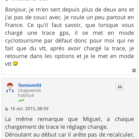
e
s
Bonjour, je m'en sert depuis plus de deux ans et
s
j'ai pas de souci avec. Je roule un peu partout en
a
g
France. Ce qu'il faut savoir, que lorsque vous
e
chargé une trace gps, il se met en mode
cyclotourisme par défaut donc pour moi qui ne
fait que du vtt, après avoir chargé la trace, je
retourne dans les options et je le met en mode
vtt
a
u
Tomtom93
t
Utagawiste
habitué
M
16 oct. 2015, 08:59
e
s
La même remarque que Miguel, a chaque
s
chargement de trace le réglage change.
a
g
Déroutant au début car il arête pas de recalculer,
e