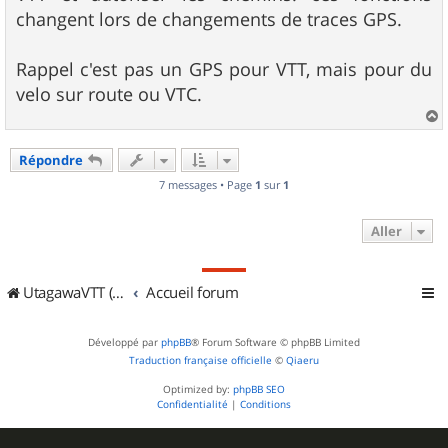
g
changent lors de changements de traces GPS.
e
Rappel c'est pas un GPS pour VTT, mais pour du
velo sur route ou VTC.
a
u
Répondre
t
7 messages • Page
1
sur
1
Aller
UtagawaVTT (Randos VTT et VTTAE avec traces GPS)
Accueil forum
Développé par
phpBB
® Forum Software © phpBB Limited
Traduction française officielle
©
Qiaeru
Optimized by:
phpBB SEO
Confidentialité
|
Conditions