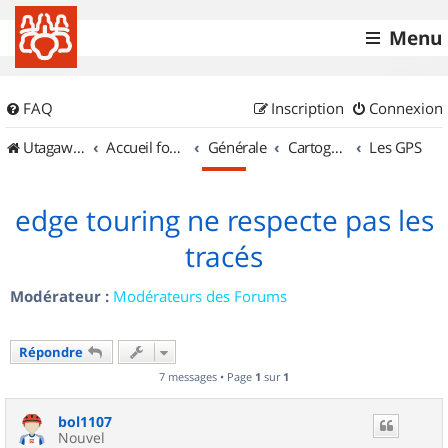
Menu
FAQ
Inscription
Connexion
UtagawaVTT (Randos VTT et VTTAE avec traces GPS)
Accueil forum
Générale
Cartographie et GPS
Les GPS
edge touring ne respecte pas les
tracés
Modérateur :
Modérateurs des Forums
Répondre
7 messages • Page
1
sur
1
bol1107
Nouvel