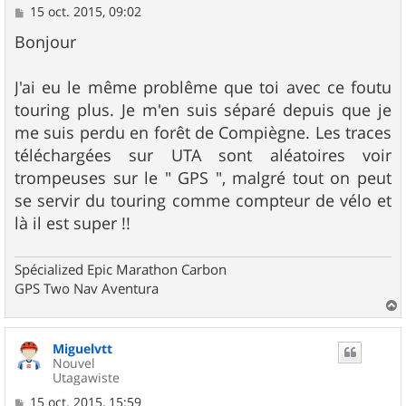
M
15 oct. 2015, 09:02
e
s
Bonjour
s
a
g
J'ai eu le même problême que toi avec ce foutu
e
touring plus. Je m'en suis séparé depuis que je
me suis perdu en forêt de Compiègne. Les traces
téléchargées sur UTA sont aléatoires voir
trompeuses sur le " GPS ", malgré tout on peut
se servir du touring comme compteur de vélo et
là il est super !!
Spécialized Epic Marathon Carbon
GPS Two Nav Aventura
a
u
Miguelvtt
t
Nouvel
Utagawiste
M
15 oct. 2015, 15:59