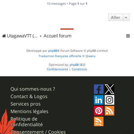
10 messages • Page
1
sur
1
Aller
UtagawaVTT (Randos VTT et VTTAE avec traces GPS)
Accueil forum
Développé par
phpBB
® Forum Software © phpBB Limited
Traduction française officielle
©
Qiaeru
Optimized by:
phpBB SEO
Confidentialité
|
Conditions
Qui sommes-nous ?
Contact & Logos
Services pros
Mentions légales
Politique de
confidentialité
Consentement / Cookies