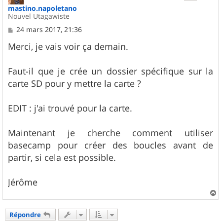
mastino.napoletano
Nouvel Utagawiste
M
24 mars 2017, 21:36
e
s
Merci, je vais voir ça demain.
s
a
g
Faut-il que je crée un dossier spécifique sur la
e
carte SD pour y mettre la carte ?
EDIT : j'ai trouvé pour la carte.
Maintenant je cherche comment utiliser
basecamp pour créer des boucles avant de
partir, si cela est possible.
Jérôme
a
u
Répondre
t