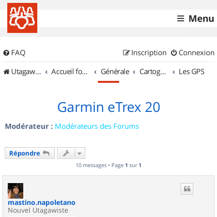
Menu
FAQ
Inscription
Connexion
UtagawaVTT (Randos VTT et VTTAE avec traces GPS)
Accueil forum
Générale
Cartographie et GPS
Les GPS
Garmin eTrex 20
Modérateur :
Modérateurs des Forums
Répondre
10 messages • Page
1
sur
1
mastino.napoletano
Nouvel Utagawiste