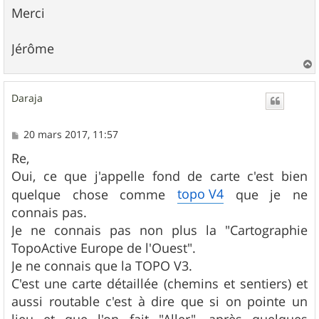
Merci
Jérôme
a
u
Daraja
t
M
20 mars 2017, 11:57
e
s
Re,
s
Oui, ce que j'appelle fond de carte c'est bien
a
g
topo V4
quelque chose comme
que je ne
e
connais pas.
Je ne connais pas non plus la "Cartographie
TopoActive Europe de l'Ouest".
Je ne connais que la TOPO V3.
C'est une carte détaillée (chemins et sentiers) et
aussi routable c'est à dire que si on pointe un