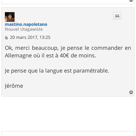
a
u
t
mastino.napoletano
Nouvel Utagawiste
M
20 mars 2017, 13:25
e
s
Ok, merci beaucoup, je pense le commander en
s
Allemagne où il est à 40€ de moins.
a
g
e
Je pense que la langue est paramétrable.
Jérôme
a
u
t