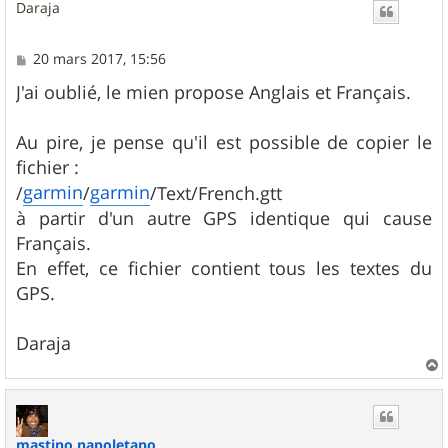
Daraja
M
20 mars 2017, 15:56
e
s
J'ai oublié, le mien propose Anglais et Français.
s
a
g
Au pire, je pense qu'il est possible de copier le
e
fichier :
garmin
garmin
/
/
/Text/French.gtt
à partir d'un autre GPS identique qui cause
Français.
En effet, ce fichier contient tous les textes du
GPS.
Daraja
a
u
t
mastino.napoletano