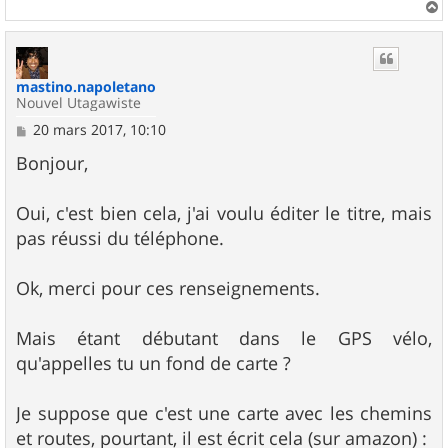
a
u
t
mastino.napoletano
Nouvel Utagawiste
M
20 mars 2017, 10:10
e
s
Bonjour,
s
a
g
Oui, c'est bien cela, j'ai voulu éditer le titre, mais
e
pas réussi du téléphone.
Ok, merci pour ces renseignements.
Mais étant débutant dans le GPS vélo,
qu'appelles tu un fond de carte ?
Je suppose que c'est une carte avec les chemins
et routes, pourtant, il est écrit cela (sur amazon) :