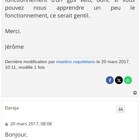
pouvez nous apprendre un peu le
fonctionnement, ce serait gentil.
Merci.
Jérôme
Dernière modification par
mastino.napoletano
le 20 mars 2017,
10:11, modifié 1 fois.
a
u
Daraja
t
M
20 mars 2017, 08:08
e
s
Bonjour,
s