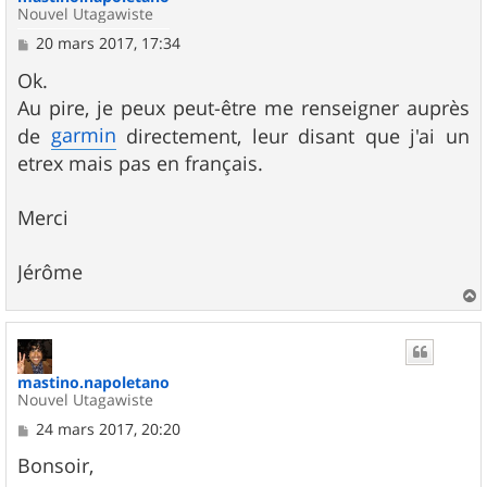
Nouvel Utagawiste
M
20 mars 2017, 17:34
e
s
Ok.
s
Au pire, je peux peut-être me renseigner auprès
a
g
garmin
de
directement, leur disant que j'ai un
e
etrex mais pas en français.
Merci
Jérôme
a
u
t
mastino.napoletano
Nouvel Utagawiste
M
24 mars 2017, 20:20
e
s
Bonsoir,
s