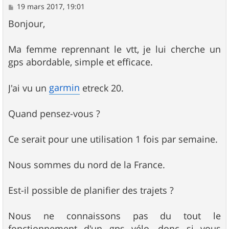
M
19 mars 2017, 19:01
e
s
Bonjour,
s
a
g
Ma femme reprennant le vtt, je lui cherche un
e
gps abordable, simple et efficace.
garmin
J'ai vu un
etreck 20.
Quand pensez-vous ?
Ce serait pour une utilisation 1 fois par semaine.
Nous sommes du nord de la France.
Est-il possible de planifier des trajets ?
Nous ne connaissons pas du tout le
fonctionnement d'un gps vélo, donc si vous