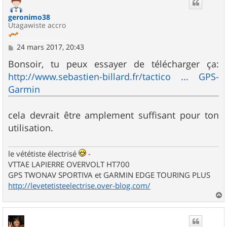
t
geronimo38
Utagawiste accro
M
24 mars 2017, 20:43
e
s
Bonsoir, tu peux essayer de télécharger ça:
s
http://www.sebastien-billard.fr/tactico ... GPS-
a
g
Garmin
e
cela devrait être amplement suffisant pour ton
utilisation.
le vététiste électrisé
-
VTTAE LAPIERRE OVERVOLT HT700
GPS TWONAV SPORTIVA et GARMIN EDGE TOURING PLUS
http://levetetisteelectrise.over-blog.com/
a
u
t