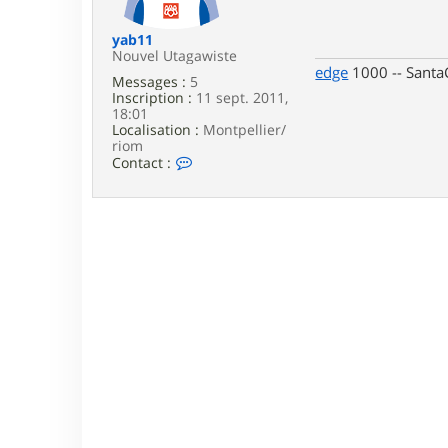
e
yab11
Nouvel Utagawiste
edge
1000 -- SantaC
Messages :
5
Inscription :
11 sept. 2011,
18:01
Localisation :
Montpellier/
riom
C
Contact :
o
n
t
a
c
t
e
r
y
a
b
1
1