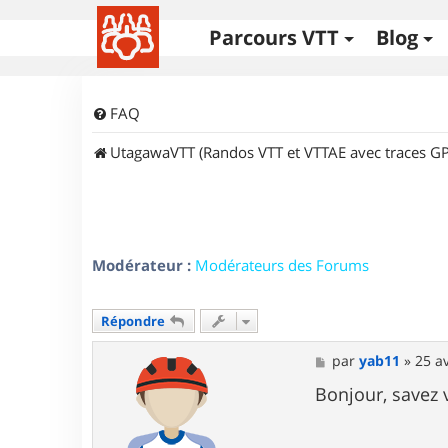
Parcours VTT
Blog
FAQ
UtagawaVTT (Randos VTT et VTTAE avec traces GP
Modérateur :
Modérateurs des Forums
Répondre
M
par
yab11
»
25 av
e
s
Bonjour, savez v
s
a
g