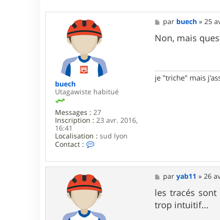
M
par
buech
»
25 a
e
s
Non, mais ques
s
a
g
e
je "triche" mais j'
buech
Utagawiste habitué
Messages :
27
Inscription :
23 avr. 2016,
16:41
Localisation :
sud lyon
C
Contact :
o
n
t
a
M
par
yab11
»
26 av
c
e
t
s
les tracés sont
e
s
trop intuitif...
r
a
b
g