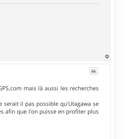
H
a
u
t
EGPS.com mais là aussi les recherches
ne serait il pas possible qu'Utagawa se
s afin que l'on puisse en profiter plus