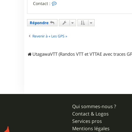
C
Contact :
o
n
t
a
Répondre
c
t
e
Revenir à « Les GPS »
r
G
G
UtagawaVTT (Randos VTT et VTTAE avec traces GP
P
O
L
I
C
E
Qui sommes-nous ?
Contact & Logos
Services pros
Mentions légales