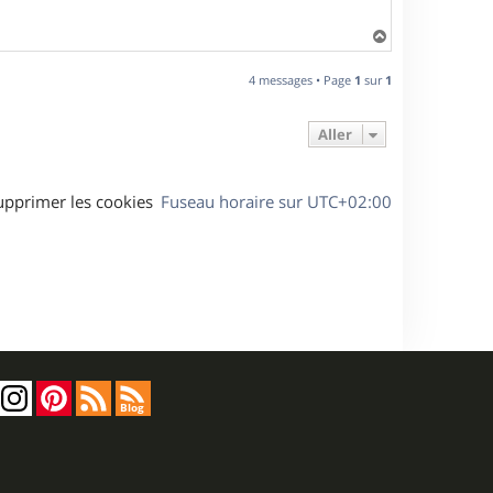
H
a
u
4 messages • Page
1
sur
1
t
Aller
upprimer les cookies
Fuseau horaire sur
UTC+02:00