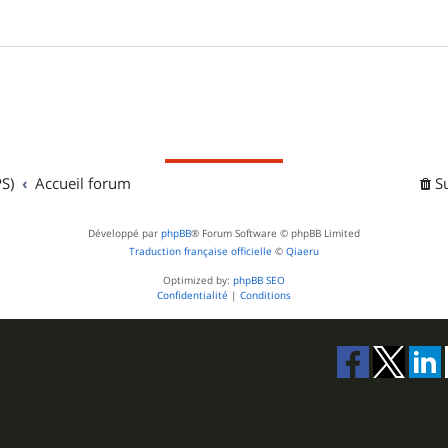
S)
Accueil forum
S
Développé par
phpBB
® Forum Software © phpBB Limited
Traduction française officielle
©
Qiaeru
Optimized by:
phpBB SEO
Confidentialité
|
Conditions