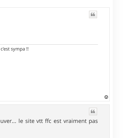
c'est sympa !!
H
a
u
t
er... le site vtt ffc est vraiment pas