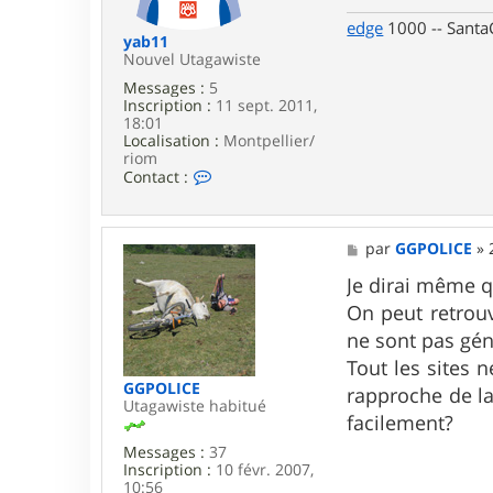
u
e
e
edge
1000 -- SantaC
c
yab11
h
Nouvel Utagawiste
Messages :
5
Inscription :
11 sept. 2011,
18:01
Localisation :
Montpellier/
riom
C
Contact :
o
n
t
a
M
par
GGPOLICE
»
c
e
t
s
Je dirai même qu
e
s
On peut retrouv
r
a
y
g
ne sont pas gén
a
e
Tout les sites 
b
1
GGPOLICE
rapproche de la 
1
Utagawiste habitué
facilement?
Messages :
37
Inscription :
10 févr. 2007,
10:56