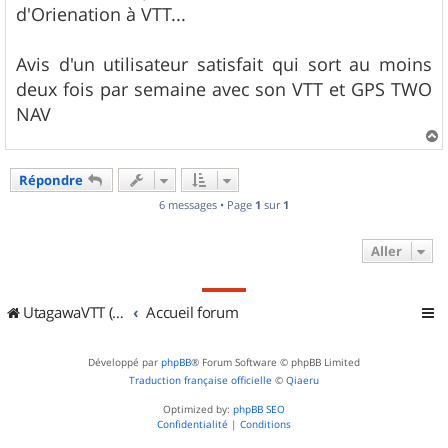
d'Orienation à VTT...
Avis d'un utilisateur satisfait qui sort au moins
deux fois par semaine avec son VTT et GPS TWO
NAV
a
u
Répondre
t
6 messages • Page
1
sur
1
Aller
UtagawaVTT (Randos VTT et VTTAE avec traces GPS)
Accueil forum
Développé par
phpBB
® Forum Software © phpBB Limited
Traduction française officielle
©
Qiaeru
Optimized by:
phpBB SEO
Confidentialité
|
Conditions