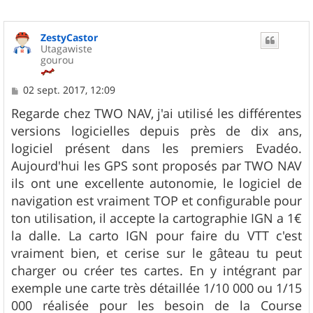
ZestyCastor
Utagawiste
gourou
M
02 sept. 2017, 12:09
e
s
Regarde chez TWO NAV, j'ai utilisé les différentes
s
versions logicielles depuis près de dix ans,
a
g
logiciel présent dans les premiers Evadéo.
e
Aujourd'hui les GPS sont proposés par TWO NAV
ils ont une excellente autonomie, le logiciel de
navigation est vraiment TOP et configurable pour
ton utilisation, il accepte la cartographie IGN a 1€
la dalle. La carto IGN pour faire du VTT c'est
vraiment bien, et cerise sur le gâteau tu peut
charger ou créer tes cartes. En y intégrant par
exemple une carte très détaillée 1/10 000 ou 1/15
000 réalisée pour les besoin de la Course