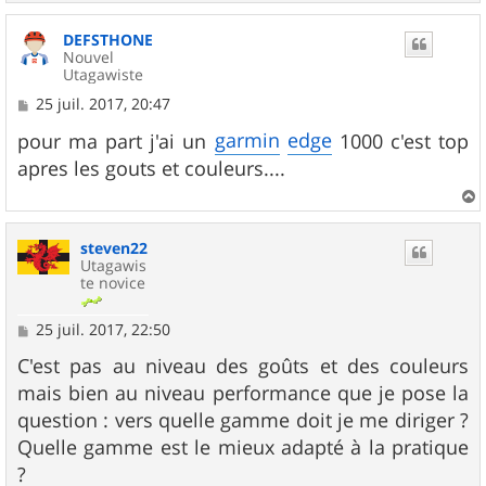
a
u
DEFSTHONE
t
Nouvel
Utagawiste
M
25 juil. 2017, 20:47
e
s
garmin
edge
pour ma part j'ai un
1000 c'est top
s
apres les gouts et couleurs....
a
g
e
a
u
steven22
t
Utagawis
te novice
M
25 juil. 2017, 22:50
e
s
C'est pas au niveau des goûts et des couleurs
s
mais bien au niveau performance que je pose la
a
g
question : vers quelle gamme doit je me diriger ?
e
Quelle gamme est le mieux adapté à la pratique
?