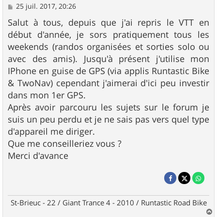
M
25 juil. 2017, 20:26
e
s
Salut à tous, depuis que j'ai repris le VTT en
s
début d'année, je sors pratiquement tous les
a
g
weekends (randos organisées et sorties solo ou
e
avec des amis). Jusqu'à présent j'utilise mon
IPhone en guise de GPS (via applis Runtastic Bike
& TwoNav) cependant j'aimerai d'ici peu investir
dans mon 1er GPS.
Après avoir parcouru les sujets sur le forum je
suis un peu perdu et je ne sais pas vers quel type
d'appareil me diriger.
Que me conseilleriez vous ?
Merci d'avance
St-Brieuc - 22 / Giant Trance 4 - 2010 / Runtastic Road Bike