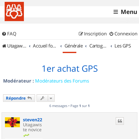
Menu
FAQ
Inscription
Connexion
UtagawaVTT (Randos VTT et VTTAE avec traces GPS)
Accueil forum
Générale
Cartographie et GPS
Les GPS
1er achat GPS
Modérateur :
Modérateurs des Forums
Répondre
6 messages • Page
1
sur
1
steven22
Utagawis
te novice