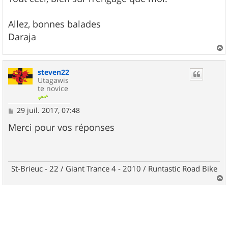
Allez, bonnes balades
Daraja
a
u
steven22
t
Utagawis
te novice
M
29 juil. 2017, 07:48
e
s
Merci pour vos réponses
s
a
g
e
St-Brieuc - 22 / Giant Trance 4 - 2010 / Runtastic Road Bike
a
u
t