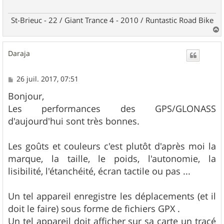
St-Brieuc - 22 / Giant Trance 4 - 2010 / Runtastic Road Bike
a
u
Daraja
t
M
26 juil. 2017, 07:51
e
s
Bonjour,
s
Les performances des GPS/GLONASS
a
g
d'aujourd'hui sont très bonnes.
e
Les goûts et couleurs c'est plutôt d'après moi la
marque, la taille, le poids, l'autonomie, la
lisibilité, l'étanchéité, écran tactile ou pas ...
Un tel appareil enregistre les déplacements (et il
doit le faire) sous forme de fichiers GPX .
Un tel appareil doit afficher sur sa carte un tracé