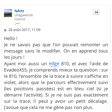
fafvtt
Utagawiste
novice
M
28 août 2017, 11:09
e
s
Hello !
s
Je ne savais pas que l'on pouvait remonter un
a
g
message sans le modifier. On en apprend tous
e
les jours !
edge
Ayant moi aussi un
810, et avec l'aide de
EvadeoX55, je comprends mieux ta question : sur
le 810, l'ensemble de la trace à suivre s'affiche en
violet, alors que le parcours effectivement suivi
(les positions passées) est en bleu ciel (si je
démarre l'activité). Si je ne suis pas exactement
sur la trace, il peut y avoir un petit décalage.
J'avoue que cela ne me gène pas non plus.