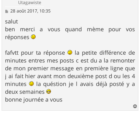
Utagawiste
M
28 août 2017, 10:35
e
s
salut
s
ben merci a vous quand mème pour vos
a
g
réponses
e
fafvtt pour ta réponse
la petite différence de
minutes entres mes posts c est du a la remonter
de mon premier message en première ligne que
j ai fait hier avant mon deuxième post d ou les 4
minutes
la quéstion je l avais déjà posté y a
deux semaines
bonne journée a vous
a
u
t