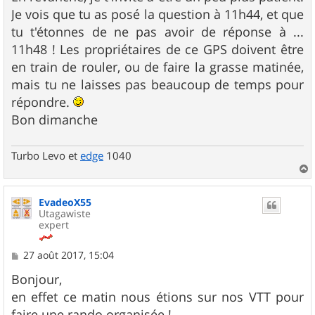
Je vois que tu as posé la question à 11h44, et que
tu t'étonnes de ne pas avoir de réponse à ...
11h48 ! Les propriétaires de ce GPS doivent être
en train de rouler, ou de faire la grasse matinée,
mais tu ne laisses pas beaucoup de temps pour
répondre.
Bon dimanche
Turbo Levo et
edge
1040
a
u
EvadeoX55
t
Utagawiste
expert
M
27 août 2017, 15:04
e
s
Bonjour,
s
en effet ce matin nous étions sur nos VTT pour
a
g
faire une rando organisée !