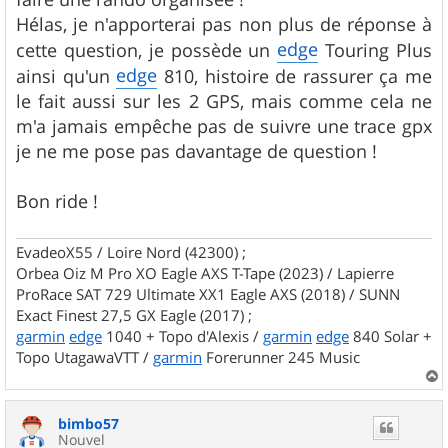
e
Hélas, je n'apporterai pas non plus de réponse à
edge
cette question, je possède un
Touring Plus
edge
ainsi qu'un
810, histoire de rassurer ça me
le fait aussi sur les 2 GPS, mais comme cela ne
m'a jamais empêche pas de suivre une trace gpx
je ne me pose pas davantage de question !
Bon ride !
EvadeoX55 / Loire Nord (42300) ;
Orbea Oiz M Pro XO Eagle AXS T-Tape (2023) / Lapierre
ProRace SAT 729 Ultimate XX1 Eagle AXS (2018) / SUNN
Exact Finest 27,5 GX Eagle (2017) ;
garmin
edge
1040 + Topo d'Alexis /
garmin
edge
840 Solar +
Topo UtagawaVTT /
garmin
Forerunner 245 Music
a
u
bimbo57
t
Nouvel