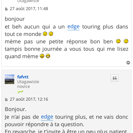
Utagawiste
M
27 août 2017, 11:48
e
s
bonjour
s
edge
et beh aucun qui a un
touring plus dans
a
g
tout ce monde
e
mème pas une petite réponse bon ben
tampis bonne journée a vous tous qui me lisez
quand mème
a
u
fafvtt
t
Utagawiste
novice
M
27 août 2017, 12:16
e
s
Bonjour.
s
edge
Je n'ai pas de
touring plus, et ne vais donc
a
g
pouvoir répondre à ta question.
e
En revanche, je t'invite à être un peu plus patient.