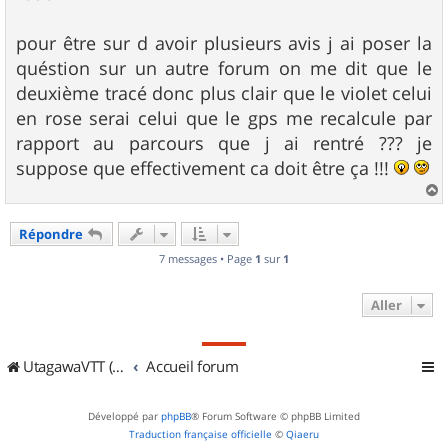
pour être sur d avoir plusieurs avis j ai poser la
quéstion sur un autre forum on me dit que le
deuxième tracé donc plus clair que le violet celui
en rose serai celui que le gps me recalcule par
rapport au parcours que j ai rentré ??? je
suppose que effectivement ca doit être ça !!!
a
u
Répondre
t
7 messages • Page
1
sur
1
Aller
UtagawaVTT (Randos VTT et VTTAE avec traces GPS)
Accueil forum
Développé par
phpBB
® Forum Software © phpBB Limited
Traduction française officielle
©
Qiaeru