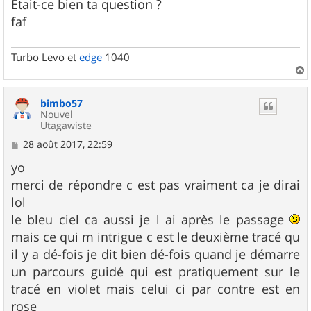
Etait-ce bien ta question ?
faf
Turbo Levo et
edge
1040
a
u
bimbo57
t
Nouvel
Utagawiste
M
28 août 2017, 22:59
e
s
yo
s
merci de répondre c est pas vraiment ca je dirai
a
g
lol
e
le bleu ciel ca aussi je l ai après le passage
mais ce qui m intrigue c est le deuxième tracé qu
il y a dé-fois je dit bien dé-fois quand je démarre
un parcours guidé qui est pratiquement sur le
tracé en violet mais celui ci par contre est en
rose