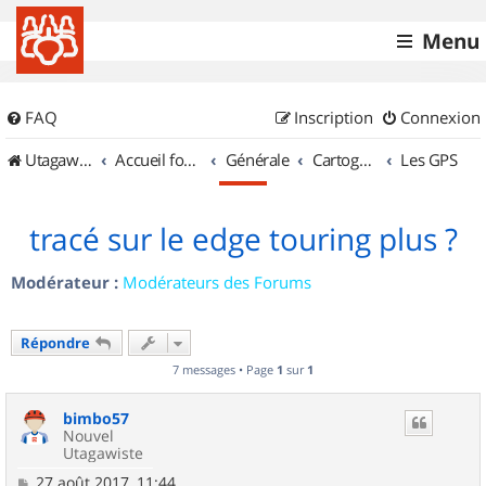
Menu
FAQ
Inscription
Connexion
UtagawaVTT (Randos VTT et VTTAE avec traces GPS)
Accueil forum
Générale
Cartographie et GPS
Les GPS
tracé sur le edge touring plus ?
Modérateur :
Modérateurs des Forums
Répondre
7 messages • Page
1
sur
1
bimbo57
Nouvel
Utagawiste
M
27 août 2017, 11:44