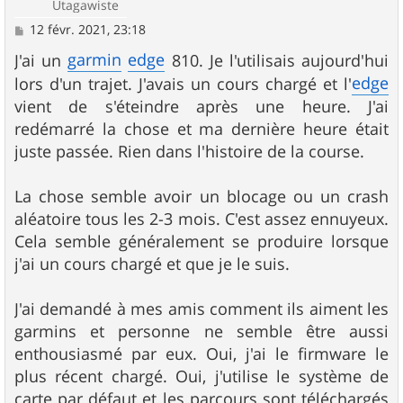
Utagawiste
M
12 févr. 2021, 23:18
e
s
garmin
edge
J'ai un
810. Je l'utilisais aujourd'hui
s
edge
lors d'un trajet. J'avais un cours chargé et l'
a
g
vient de s'éteindre après une heure. J'ai
e
redémarré la chose et ma dernière heure était
juste passée. Rien dans l'histoire de la course.
La chose semble avoir un blocage ou un crash
aléatoire tous les 2-3 mois. C'est assez ennuyeux.
Cela semble généralement se produire lorsque
j'ai un cours chargé et que je le suis.
J'ai demandé à mes amis comment ils aiment les
garmins et personne ne semble être aussi
enthousiasmé par eux. Oui, j'ai le firmware le
plus récent chargé. Oui, j'utilise le système de
carte par défaut et les parcours sont téléchargés