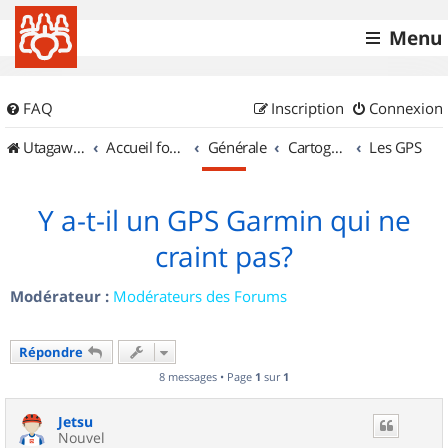
Menu
FAQ
Inscription
Connexion
UtagawaVTT (Randos VTT et VTTAE avec traces GPS)
Accueil forum
Générale
Cartographie et GPS
Les GPS
Y a-t-il un GPS Garmin qui ne
craint pas?
Modérateur :
Modérateurs des Forums
Répondre
8 messages • Page
1
sur
1
Jetsu
Nouvel