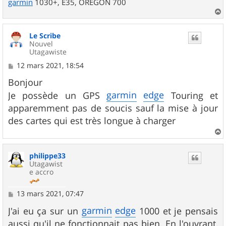
garmin
1030+, E35, OREGON 700
a
u
Le Scribe
t
Nouvel
Utagawiste
M
12 mars 2021, 18:54
e
s
Bonjour
s
garmin
edge
Je possède un GPS
Touring et
a
g
apparemment pas de soucis sauf la mise à jour
e
des cartes qui est très longue à charger
a
u
philippe33
t
Utagawist
e accro
M
13 mars 2021, 07:47
e
s
garmin
edge
J'ai eu ça sur un
1000 et je pensais
s
aussi qu'il ne fonctionnait pas bien. En l'ouvrant,
a