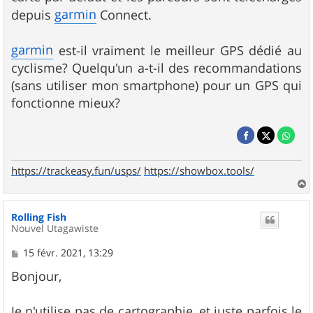
garmin
depuis
Connect.
garmin
est-il vraiment le meilleur GPS dédié au
cyclisme? Quelqu'un a-t-il des recommandations
(sans utiliser mon smartphone) pour un GPS qui
fonctionne mieux?
https://trackeasy.fun/usps/
https://showbox.tools/
a
u
Rolling Fish
t
Nouvel Utagawiste
M
15 févr. 2021, 13:29
e
s
Bonjour,
s
a
g
Je n'utilise pas de cartographie, et juste parfois le