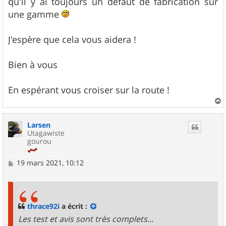
qu'il y ai toujours un défaut de fabrication sur
une gamme
J'espère que cela vous aidera !
Bien à vous
En espérant vous croiser sur la route !
a
u
Larsen
t
Utagawiste
gourou
M
19 mars 2021, 10:12
e
s
s
a
g
thrace92i
a écrit :
e
Les test et avis sont très complets...