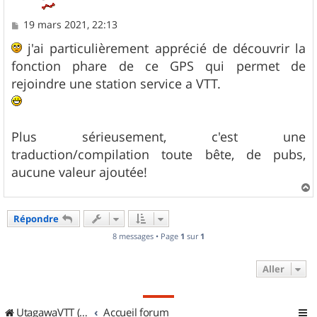
M
19 mars 2021, 22:13
e
s
j'ai particulièrement apprécié de découvrir la
s
fonction phare de ce GPS qui permet de
a
g
rejoindre une station service a VTT.
e
Plus sérieusement, c'est une
traduction/compilation toute bête, de pubs,
aucune valeur ajoutée!
a
u
Répondre
t
8 messages • Page
1
sur
1
Aller
UtagawaVTT (Randos VTT et VTTAE avec traces GPS)
Accueil forum