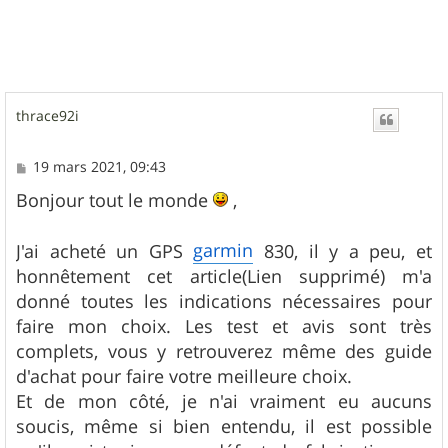
t
thrace92i
M
19 mars 2021, 09:43
e
s
Bonjour tout le monde
,
s
a
g
garmin
J'ai acheté un GPS
830, il y a peu, et
e
honnêtement cet article(Lien supprimé) m'a
donné toutes les indications nécessaires pour
faire mon choix. Les test et avis sont très
complets, vous y retrouverez même des guide
d'achat pour faire votre meilleure choix.
Et de mon côté, je n'ai vraiment eu aucuns
soucis, même si bien entendu, il est possible