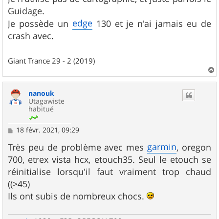
e
Guidage.
edge
Je possède un
130 et je n'ai jamais eu de
crash avec.
Giant Trance 29 - 2 (2019)
a
u
nanouk
t
Utagawiste
habitué
M
18 févr. 2021, 09:29
e
s
garmin
Très peu de problème avec mes
, oregon
s
700, etrex vista hcx, etouch35. Seul le etouch se
a
g
réinitialise lorsqu'il faut vraiment trop chaud
e
((>45)
Ils ont subis de nombreux chocs.