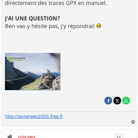
directement des traces GPX en manuel.
J'AI UNE QUESTION?
Ben vas-y hésite pas, j'y répondrai!
http://pyrenees2005.free.fr
a
u
utagawa
t