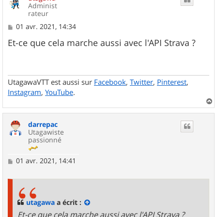
Administ
rateur
M
01 avr. 2021, 14:34
e
s
Et-ce que cela marche aussi avec l'API Strava ?
s
a
g
e
UtagawaVTT est aussi sur
Facebook
,
Twitter
,
Pinterest
,
Instagram
,
YouTube
.
a
u
darrepac
t
Utagawiste
passionné
M
01 avr. 2021, 14:41
e
s
s
a
g
utagawa
a écrit :
e
Et-ce que cela marche aussi avec l'API Strava ?