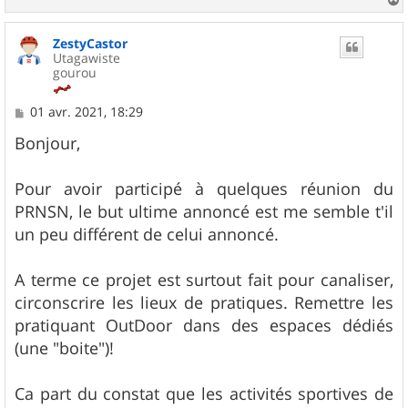
a
u
ZestyCastor
t
Utagawiste
gourou
M
01 avr. 2021, 18:29
e
s
Bonjour,
s
a
g
Pour avoir participé à quelques réunion du
e
PRNSN, le but ultime annoncé est me semble t'il
un peu différent de celui annoncé.
A terme ce projet est surtout fait pour canaliser,
circonscrire les lieux de pratiques. Remettre les
pratiquant OutDoor dans des espaces dédiés
(une "boite")!
Ca part du constat que les activités sportives de