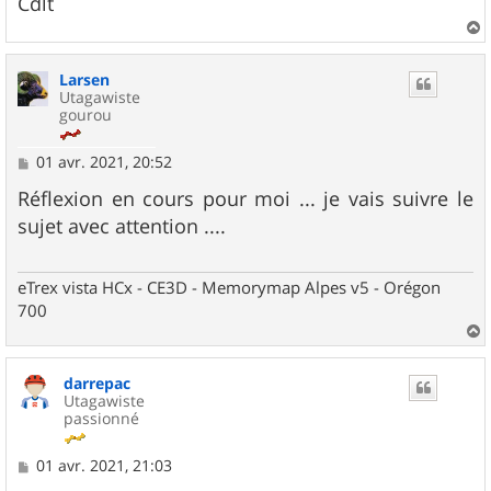
Cdlt
a
u
Larsen
t
Utagawiste
gourou
M
01 avr. 2021, 20:52
e
s
Réflexion en cours pour moi ... je vais suivre le
s
sujet avec attention ....
a
g
e
eTrex vista HCx - CE3D - Memorymap Alpes v5 - Orégon
700
a
u
darrepac
t
Utagawiste
passionné
M
01 avr. 2021, 21:03
e