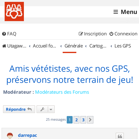
Menu
FAQ
Inscription
Connexion
UtagawaVTT (Randos VTT et VTTAE avec traces GPS)
Accueil forum
Générale
Cartographie et GPS
Les GPS
Amis vététistes, avec nos GPS,
préservons notre terrain de jeu!
Modérateur :
Modérateurs des Forums
Répondre
25 messages
1
2
3
Suivant
darrepac