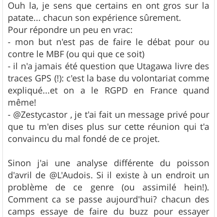
s
Ouh la, je sens que certains en ont gros sur la
s
patate... chacun son expérience sûrement.
a
g
Pour répondre un peu en vrac:
e
- mon but n'est pas de faire le débat pour ou
contre le MBF (ou qui que ce soit)
- il n'a jamais été question que Utagawa livre des
traces GPS (!): c'est la base du volontariat comme
expliqué...et on a le RGPD en France quand
même!
- @Zestycastor , je t'ai fait un message privé pour
que tu m'en dises plus sur cette réunion qui t'a
convaincu du mal fondé de ce projet.
Sinon j'ai une analyse différente du poisson
d'avril de @L'Audois. Si il existe à un endroit un
problème de ce genre (ou assimilé hein!).
Comment ca se passe aujourd'hui? chacun des
camps essaye de faire du buzz pour essayer