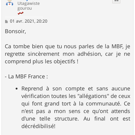
Utagawiste
gourou
M
01 avr. 2021, 20:20
e
s
Bonsoir,
s
a
g
Ca tombe bien que tu nous parles de la MBF, je
e
regrette sincèrement mon adhésion, car je ne
comprend plus les objectifs !
- La MBF France :
Reprend à son compte et sans aucune
vérification toutes les "allégations" de ceux
qui font grand tort à la communauté. Ce
n'est pas a mon sens ce qu'ont attends
d'une telle structure. Au final ont est
décrédibilisé!