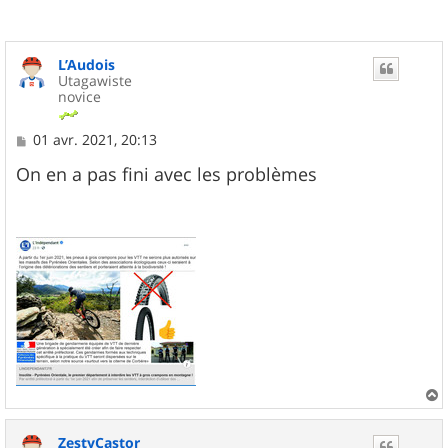
L’Audois
Utagawiste
novice
M
01 avr. 2021, 20:13
e
s
On en a pas fini avec les problèmes
s
a
g
e
a
u
ZestyCastor
t