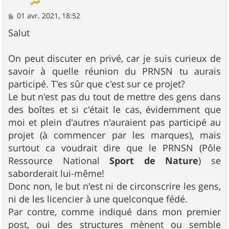
M
01 avr. 2021, 18:52
e
s
Salut
s
a
g
On peut discuter en privé, car je suis curieux de
e
savoir à quelle réunion du PRNSN tu aurais
participé. T'es sûr que c'est sur ce projet?
Le but n'est pas du tout de mettre des gens dans
des boîtes et si c'était le cas, évidemment que
moi et plein d'autres n'auraient pas participé au
projet (à commencer par les marques), mais
surtout ca voudrait dire que le PRNSN (Pôle
Ressource National
Sport de Nature
) se
saborderait lui-même!
Donc non, le but n'est ni de circonscrire les gens,
ni de les licencier à une quelconque fédé.
Par contre, comme indiqué dans mon premier
post, oui des structures mènent ou semble