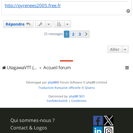
http://pyrenees2005.free.fr
a
u
Répondre
t
25 messages
1
2
3
Suivant
Aller
UtagawaVTT (Randos VTT et VTTAE avec traces GPS)
Accueil forum
Développé par
phpBB
® Forum Software © phpBB Limited
Traduction française officielle
©
Qiaeru
Optimized by:
phpBB SEO
Confidentialité
|
Conditions
Qui sommes-nous ?
Contact & Logos