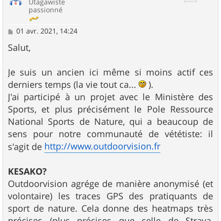
Utagawiste
passionné
M
01 avr. 2021, 14:24
e
s
Salut,
s
a
g
Je suis un ancien ici même si moins actif ces
e
derniers temps (la vie tout ca...
).
J'ai participé à un projet avec le Ministère des
Sports, et plus précisément le Pole Ressource
National Sports de Nature, qui a beaucoup de
sens pour notre communauté de vététiste: il
http://www.outdoorvision.fr
s'agit de
KESAKO?
Outdoorvision agrége de manière anonymisé (et
volontaire) les traces GPS des pratiquants de
sport de nature. Cela donne des heatmaps très
précises (plus précises que celle de Strava,