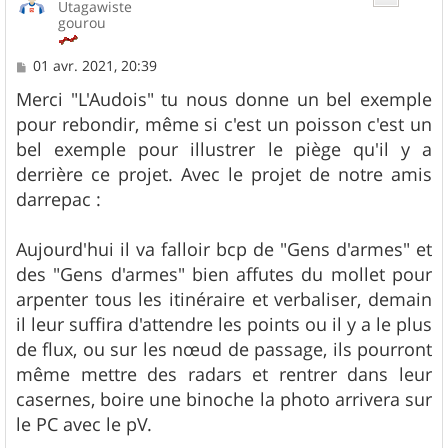
Utagawiste
gourou
M
01 avr. 2021, 20:39
e
s
Merci "L'Audois" tu nous donne un bel exemple
s
pour rebondir, même si c'est un poisson c'est un
a
g
bel exemple pour illustrer le piège qu'il y a
e
derrière ce projet. Avec le projet de notre amis
darrepac :
Aujourd'hui il va falloir bcp de "Gens d'armes" et
des "Gens d'armes" bien affutes du mollet pour
arpenter tous les itinéraire et verbaliser, demain
il leur suffira d'attendre les points ou il y a le plus
de flux, ou sur les nœud de passage, ils pourront
même mettre des radars et rentrer dans leur
casernes, boire une binoche la photo arrivera sur
le PC avec le pV.