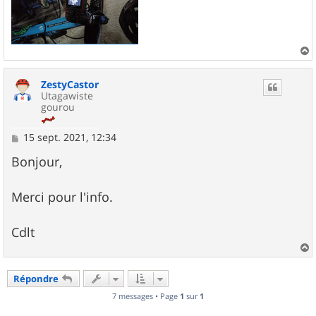
a
u
ZestyCastor
t
Utagawiste
gourou
M
15 sept. 2021, 12:34
e
s
Bonjour,
s
a
g
Merci pour l'info.
e
Cdlt
a
u
Répondre
t
7 messages • Page
1
sur
1