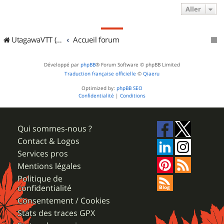
Aller
UtagawaVTT (Randos VTT et VTTAE avec traces GPS)
Accueil forum
Développé par
phpBB
® Forum Software © phpBB Limited
Traduction française officielle
©
Qiaeru
Optimized by:
phpBB SEO
Confidentialité
|
Conditions
Qui sommes-nous ?
Contact & Logos
Services pros
Mentions légales
Politique de
confidentialité
Consentement / Cookies
Stats des traces GPX