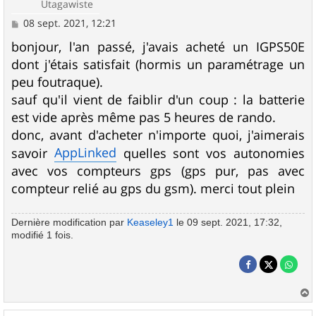
Utagawiste
M
08 sept. 2021, 12:21
e
s
bonjour, l'an passé, j'avais acheté un IGPS50E
s
dont j'étais satisfait (hormis un paramétrage un
a
g
peu foutraque).
e
sauf qu'il vient de faiblir d'un coup : la batterie
est vide après même pas 5 heures de rando.
donc, avant d'acheter n'importe quoi, j'aimerais
AppLinked
savoir
quelles sont vos autonomies
avec vos compteurs gps (gps pur, pas avec
compteur relié au gps du gsm). merci tout plein
Dernière modification par
Keaseley1
le 09 sept. 2021, 17:32,
modifié 1 fois.
a
u