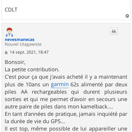
CDLT
a
u
t
nevesmanecas
Nouvel Utagawiste
M
14 sept. 2021, 18:47
e
s
Bonsoir,
s
La petite contribution.
a
g
C'est pour ça que j'avais acheté il y a maintenant
e
garmin
plus de 10ans un
62s alimenté par deux
piles AA rechargeables qui durent plusieurs
sorties et qui me permet d'avoir en secours une
autre paire de piles dans mon kamelback....
En tant d'années de pratique, jamais inquiété par
la durée de vie du GPS...
Il est top, même possible de lui appareiller une