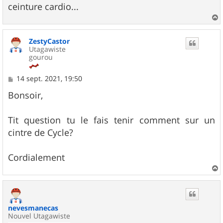
ceinture cardio...
a
u
ZestyCastor
t
Utagawiste
gourou
M
14 sept. 2021, 19:50
e
s
Bonsoir,
s
a
g
Tit question tu le fais tenir comment sur un
e
cintre de Cycle?
Cordialement
a
u
t
nevesmanecas
Nouvel Utagawiste