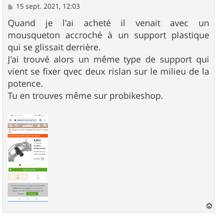
M
15 sept. 2021, 12:03
e
s
Quand je l'ai acheté il venait avec un
s
mousqueton accroché à un support plastique
a
g
qui se glissait derrière.
e
J'ai trouvé alors un même type de support qui
vient se fixer qvec deux rislan sur le milieu de la
potence.
Tu en trouves même sur probikeshop.
a