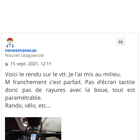
u
t
nevesmanecas
Nouvel Utagawiste
M
15 sept. 2021, 12:11
e
s
Voici le rendu sur le vtt. Je l'ai mis au milieu.
s
M franchement c'est parfait. Pas d'écran tactile
a
g
donc pas de rayures avec la boue, tout est
e
paramétrable.
Rando, vélo, etc...