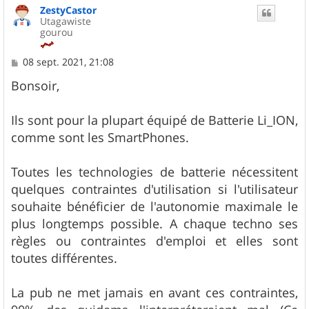
ZestyCastor
t
Utagawiste
gourou
M
08 sept. 2021, 21:08
e
s
Bonsoir,
s
a
g
Ils sont pour la plupart équipé de Batterie Li_ION,
e
comme sont les SmartPhones.
Toutes les technologies de batterie nécessitent
quelques contraintes d'utilisation si l'utilisateur
souhaite bénéficier de l'autonomie maximale le
plus longtemps possible. A chaque techno ses
règles ou contraintes d'emploi et elles sont
toutes différentes.
La pub ne met jamais en avant ces contraintes,