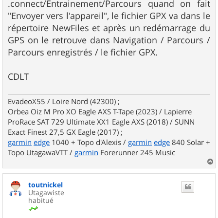
.connect/Entrainement/Parcours quand on fait
"Envoyer vers l'appareil", le fichier GPX va dans le
répertoire NewFiles et après un redémarrage du
GPS on le retrouve dans Navigation / Parcours /
Parcours enregistrés / le fichier GPX.
CDLT
EvadeoX55 / Loire Nord (42300) ;
Orbea Oiz M Pro XO Eagle AXS T-Tape (2023) / Lapierre
ProRace SAT 729 Ultimate XX1 Eagle AXS (2018) / SUNN
Exact Finest 27,5 GX Eagle (2017) ;
garmin
edge
1040 + Topo d'Alexis /
garmin
edge
840 Solar +
Topo UtagawaVTT /
garmin
Forerunner 245 Music
a
u
toutnickel
t
Utagawiste
habitué