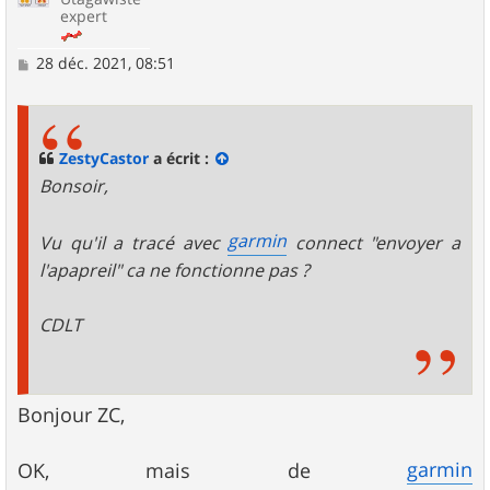
expert
M
28 déc. 2021, 08:51
e
s
s
a
g
ZestyCastor
a écrit :
e
Bonsoir,
garmin
Vu qu'il a tracé avec
connect "envoyer a
l'apapreil" ca ne fonctionne pas ?
CDLT
Bonjour ZC,
garmin
OK, mais de