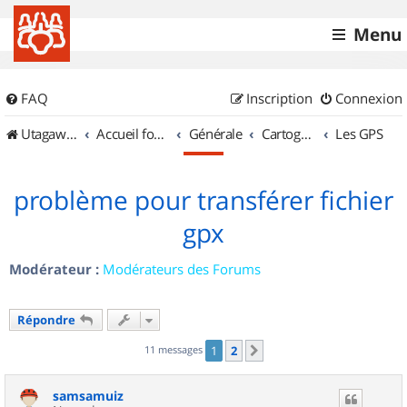
Menu
FAQ
Inscription
Connexion
UtagawaVTT (Randos VTT et VTTAE avec traces GPS)
Accueil forum
Générale
Cartographie et GPS
Les GPS
problème pour transférer fichier
gpx
Modérateur :
Modérateurs des Forums
Répondre
11 messages
1
2
Suivant
samsamuiz