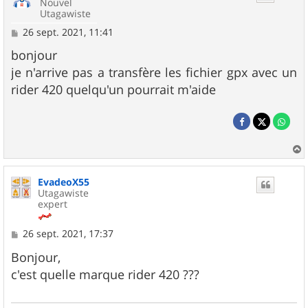
Nouvel
Utagawiste
M
26 sept. 2021, 11:41
e
s
bonjour
s
je n'arrive pas a transfère les fichier gpx avec un
a
g
rider 420 quelqu'un pourrait m'aide
e
a
u
EvadeoX55
t
Utagawiste
expert
M
26 sept. 2021, 17:37
e
s
Bonjour,
s
c'est quelle marque rider 420 ???
a
g
e