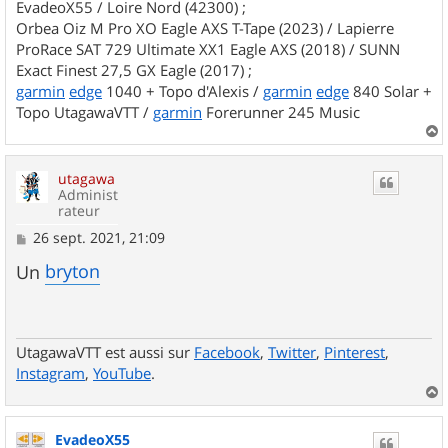
EvadeoX55 / Loire Nord (42300) ;
Orbea Oiz M Pro XO Eagle AXS T-Tape (2023) / Lapierre
ProRace SAT 729 Ultimate XX1 Eagle AXS (2018) / SUNN
Exact Finest 27,5 GX Eagle (2017) ;
garmin
edge
1040 + Topo d'Alexis /
garmin
edge
840 Solar +
Topo UtagawaVTT /
garmin
Forerunner 245 Music
a
u
utagawa
t
Administ
rateur
M
26 sept. 2021, 21:09
e
s
bryton
Un
s
a
g
e
UtagawaVTT est aussi sur
Facebook
,
Twitter
,
Pinterest
,
Instagram
,
YouTube
.
a
u
EvadeoX55
t