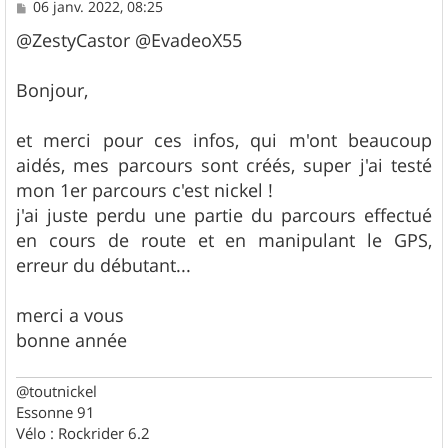
M
06 janv. 2022, 08:25
e
s
@ZestyCastor @EvadeoX55
s
a
g
Bonjour,
e
et merci pour ces infos, qui m'ont beaucoup
aidés, mes parcours sont créés, super j'ai testé
mon 1er parcours c'est nickel !
j'ai juste perdu une partie du parcours effectué
en cours de route et en manipulant le GPS,
erreur du débutant...
merci a vous
bonne année
@toutnickel
Essonne 91
Vélo : Rockrider 6.2