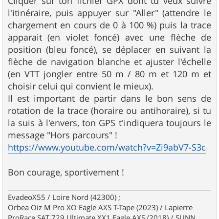
Cliquer sur ton fichier GPX dont tu veux suivre
l'itinéraire, puis appuyer sur "Aller" (attendre le
chargement en cours de 0 à 100 %) puis la trace
apparait (en violet foncé) avec une flèche de
position (bleu foncé), se déplacer en suivant la
flèche de navigation blanche et ajuster l'échelle
(en VTT jongler entre 50 m / 80 m et 120 m et
choisir celui qui convient le mieux).
Il est important de partir dans le bon sens de
rotation de la trace (horaire ou antihoraire), si tu
la suis à l'envers, ton GPS t'indiquera toujours le
message "Hors parcours" !
https://www.youtube.com/watch?v=Zi9abV7-S3c
Bon courage, sportivement !
EvadeoX55 / Loire Nord (42300) ;
Orbea Oiz M Pro XO Eagle AXS T-Tape (2023) / Lapierre
ProRace SAT 729 Ultimate XX1 Eagle AXS (2018) / SUNN