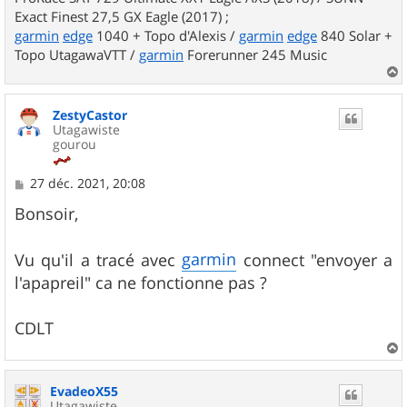
Exact Finest 27,5 GX Eagle (2017) ;
garmin
edge
1040 + Topo d'Alexis /
garmin
edge
840 Solar +
Topo UtagawaVTT /
garmin
Forerunner 245 Music
a
u
ZestyCastor
t
Utagawiste
gourou
M
27 déc. 2021, 20:08
e
s
Bonsoir,
s
a
g
garmin
Vu qu'il a tracé avec
connect "envoyer a
e
l'apapreil" ca ne fonctionne pas ?
CDLT
a
u
EvadeoX55
t
Utagawiste