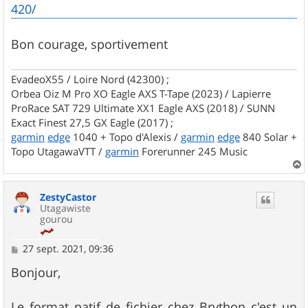
420/
Bon courage, sportivement
EvadeoX55 / Loire Nord (42300) ;
Orbea Oiz M Pro XO Eagle AXS T-Tape (2023) / Lapierre
ProRace SAT 729 Ultimate XX1 Eagle AXS (2018) / SUNN
Exact Finest 27,5 GX Eagle (2017) ;
garmin
edge
1040 + Topo d'Alexis /
garmin
edge
840 Solar +
Topo UtagawaVTT /
garmin
Forerunner 245 Music
a
u
ZestyCastor
t
Utagawiste
gourou
M
27 sept. 2021, 09:36
e
s
Bonjour,
s
a
g
Le format natif de fichier chez Brython c'est un