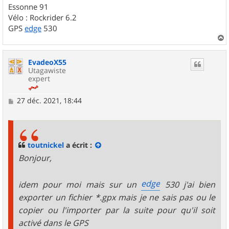
Essonne 91
Vélo : Rockrider 6.2
GPS
edge
530
a
u
EvadeoX55
t
Utagawiste
expert
M
27 déc. 2021, 18:44
e
s
s
a
g
toutnickel
a écrit :
e
Bonjour,
edge
idem pour moi mais sur un
530 j'ai bien
exporter un fichier *.gpx mais je ne sais pas ou le
copier ou l'importer par la suite pour qu'il soit
activé dans le GPS