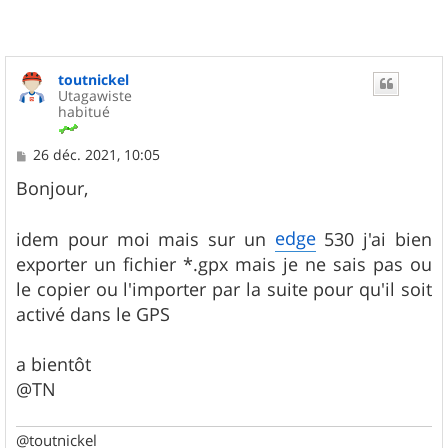
toutnickel
Utagawiste
habitué
M
26 déc. 2021, 10:05
e
s
Bonjour,
s
a
g
edge
idem pour moi mais sur un
530 j'ai bien
e
exporter un fichier *.gpx mais je ne sais pas ou
le copier ou l'importer par la suite pour qu'il soit
activé dans le GPS
a bientôt
@TN
@toutnickel