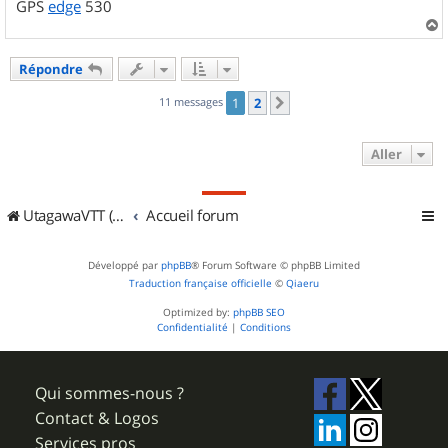
GPS
edge
530
a
u
Répondre
t
11 messages
1
2
Suivant
Aller
UtagawaVTT (Randos VTT et VTTAE avec traces GPS)
Accueil forum
Développé par
phpBB
® Forum Software © phpBB Limited
Traduction française officielle
©
Qiaeru
Optimized by:
phpBB SEO
Confidentialité
|
Conditions
Qui sommes-nous ?
Contact & Logos
Services pros