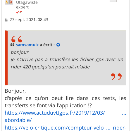
Utagawiste
expert
M
27 sept. 2021, 08:43
e
s
s
a
g
samsamuiz
a écrit :
e
bonjour
je n'arrive pas a transfère les fichier gpx avec un
rider 420 quelqu'un pourrait m'aide
Bonjour,
d'après ce qu'on peut lire dans ces tests, les
transferts se font via l'application !?
https://www.actuduvttgps.fr/2019/12/03/ ...
abordable/
https://velo-critique.com/compteur-velo ... rider-