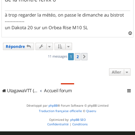
à trop regarder la météo, on passe le dimanche au bistrot
-------------
un Dakota 20 sur un Orbea Rise M10 SL
a
u
Répondre
t
11 messages
1
2
Suivant
Aller
UtagawaVTT (Randos VTT et VTTAE avec traces GPS)
Accueil forum
Développé par
phpBB
® Forum Software © phpBB Limited
Traduction française officielle
©
Qiaeru
Optimized by:
phpBB SEO
Confidentialité
|
Conditions