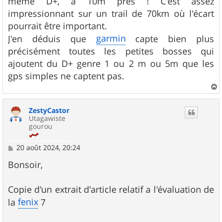
même D+, à 10m près ! C'est assez
impressionnant sur un trail de 70km où l'écart
pourrait être important.
garmin
J'en déduis que
capte bien plus
précisément toutes les petites bosses qui
ajoutent du D+ genre 1 ou 2 m ou 5m que les
gps simples ne captent pas.
a
u
ZestyCastor
t
Utagawiste
gourou
M
20 août 2024, 20:24
e
s
Bonsoir,
s
a
g
Copie d'un extrait d'article relatif a l'évaluation de
e
fenix
la
7