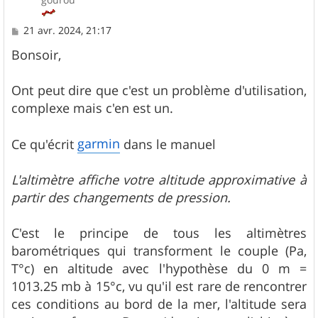
M
21 avr. 2024, 21:17
e
s
Bonsoir,
s
a
g
Ont peut dire que c'est un problème d'utilisation,
e
complexe mais c'en est un.
garmin
Ce qu'écrit
dans le manuel
L'altimètre affiche votre altitude approximative à
partir des changements de pression.
C'est le principe de tous les altimètres
barométriques qui transforment le couple (Pa,
T°c) en altitude avec l'hypothèse du 0 m =
1013.25 mb à 15°c, vu qu'il est rare de rencontrer
ces conditions au bord de la mer, l'altitude sera