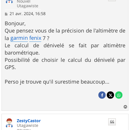
Nouvel
Utagawiste
M
21 avr. 2024, 16:58
e
s
Bonjour,
s
Que pensez vous de la précision de l'altimètre de
a
g
garmin
fenix
la
7 ?
e
Le calcul de dénivelé se fait par altimètre
barométrique.
Possibilité de choisir le calcul du dénivelé par
GPS.
Perso je trouve qu'il surestime beaucoup...
a
u
ZestyCastor
t
Utagawiste
gourou