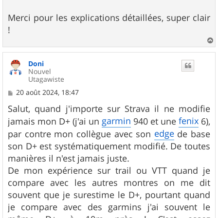
Merci pour les explications détaillées, super clair
!
a
u
Doni
t
Nouvel
Utagawiste
M
20 août 2024, 18:47
e
s
Salut, quand j'importe sur Strava il ne modifie
s
garmin
fenix
jamais mon D+ (j'ai un
940 et une
6),
a
g
edge
par contre mon collègue avec son
de base
e
son D+ est systématiquement modifié. De toutes
manières il n'est jamais juste.
De mon expérience sur trail ou VTT quand je
compare avec les autres montres on me dit
souvent que je surestime le D+, pourtant quand
je compare avec des garmins j'ai souvent le