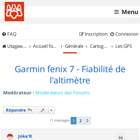
Menu
FAQ
Inscription
Connexion
UtagawaVTT (Randos VTT et VTTAE avec traces GPS)
Accueil forum
Générale
Cartographie et GPS
Les GPS
Garmin fenix 7 - Fiabilité de
l'altimètre
Modérateur :
Modérateurs des Forums
Répondre
11 messages
1
2
Suivant
Joke'R