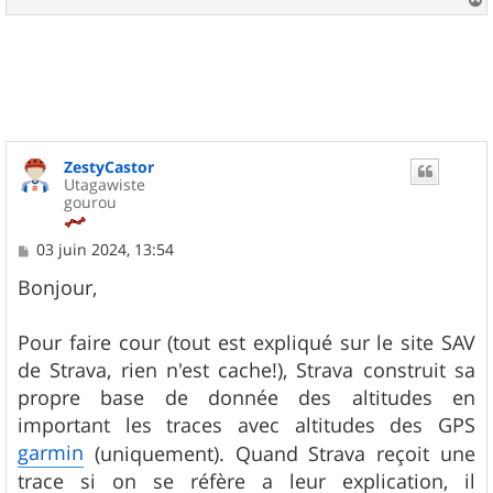
a
u
t
ZestyCastor
Utagawiste
gourou
M
03 juin 2024, 13:54
e
s
Bonjour,
s
a
g
Pour faire cour (tout est expliqué sur le site SAV
e
de Strava, rien n'est cache!), Strava construit sa
propre base de donnée des altitudes en
important les traces avec altitudes des GPS
garmin
(uniquement). Quand Strava reçoit une
trace si on se réfère a leur explication, il