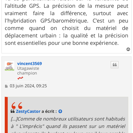
e
l'altitude GPS. La précision de la mesure peut
vraiment faire la différence, surtout avec
l'hybridation GPS/barométrique. C'est un peu
comme quand on choisit du matériel de
déplacement urbain : la qualité et la précision
sont essentielles pour une bonne expérience.
a
u
vincent3569
t
Utagawiste
champion
M
03 juin 2024, 09:25
e
s
s
a
g
ZestyCastor
a écrit :
e
[...]Comme de nombreux utilisateurs sont habitués
à " L'imprécis" quand ils passent sur un matériel