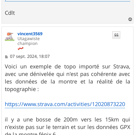
Cdlt
a
u
vincent3569
t
Utagawiste
champion
M
07 sept. 2024, 18:07
e
s
Voici un exemple de topo importé sur Strava,
s
avec une dénivelée qui n'est pas cohérente avec
a
g
les données de la montre et la réalité de la
e
topographie :
https://www.strava.com/activities/12020873220
il y a une bosse de 200m vers les 15km qui
n'existe pas sur le terrain et sur les données GPX
de la montre fénix 6