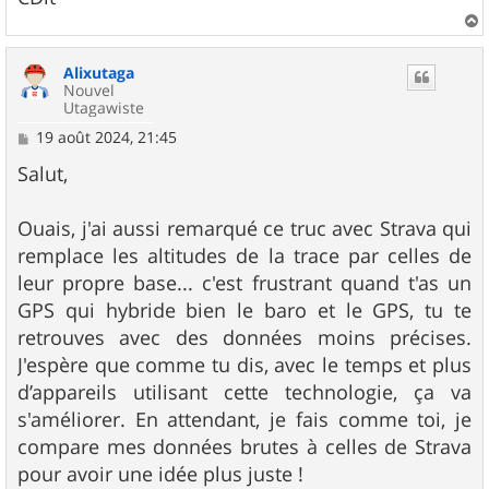
a
u
Alixutaga
t
Nouvel
Utagawiste
M
19 août 2024, 21:45
e
s
Salut,
s
a
g
Ouais, j'ai aussi remarqué ce truc avec Strava qui
e
remplace les altitudes de la trace par celles de
leur propre base... c'est frustrant quand t'as un
GPS qui hybride bien le baro et le GPS, tu te
retrouves avec des données moins précises.
J'espère que comme tu dis, avec le temps et plus
d’appareils utilisant cette technologie, ça va
s'améliorer. En attendant, je fais comme toi, je
compare mes données brutes à celles de Strava
pour avoir une idée plus juste !