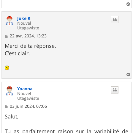
a
u
Joke'R
t
Nouvel
Utagawiste
M
22 avr. 2024, 13:23
e
s
Merci de ta réponse.
s
C'est clair.
a
g
e
a
u
Yoanna
t
Nouvel
Utagawiste
M
03 juin 2024, 07:06
e
s
Salut,
s
a
g
Tu as parfaitement raison sur la variabilité de