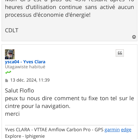
heures d'utilisation continue sans activé aucun
processus d'économie d'énergie!
CDLT
a
u
t
ysca04 - Yves Clara
Utagawiste habitué
M
13 déc. 2024, 11:39
e
s
Salut Floflo
s
peux tu nous dire comment tu fixe ton tel sur le
a
g
cintre pour la navigation.
e
merci
Yves CLARA - VTTAE Amflow Carbon Pro - GPS
garmin
edge
Explore - Iphigenie