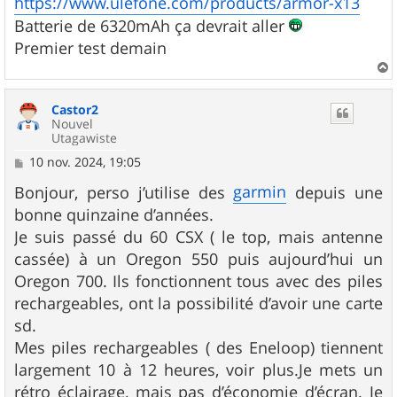
https://www.ulefone.com/products/armor-x13
e
Batterie de 6320mAh ça devrait aller
Premier test demain
a
u
Castor2
t
Nouvel
Utagawiste
M
10 nov. 2024, 19:05
e
s
garmin
Bonjour, perso j’utilise des
depuis une
s
bonne quinzaine d’années.
a
g
Je suis passé du 60 CSX ( le top, mais antenne
e
cassée) à un Oregon 550 puis aujourd’hui un
Oregon 700. Ils fonctionnent tous avec des piles
rechargeables, ont la possibilité d’avoir une carte
sd.
Mes piles rechargeables ( des Eneloop) tiennent
largement 10 à 12 heures, voir plus.Je mets un
rétro éclairage, mais pas d’économie d’écran. Je