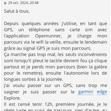
M
29 oct. 2024, 20:48
e
s
Salut à tous,
s
a
g
Depuis quelques années j'utilise, en tant que
e
GPS, un téléphone sans carte sim avec
l'application Openrunner, je charge mon
parcours via le wifi la veille, ensuite le lendemain
grâce au signal GPS je suis mon parcours.
Ça marche pas trop mal, les seuls inconvénients
sont lorsqu'il pleut le tactile devient fou ça clique
partout et je perds mon parcours (bien la galère
pour le remettre), ensuite l'autonomie lors de
longues sorties à la journée.
J'ai voulu passer sur un GPS, sans trop me
garmin
edge
saigner je suis passer sur le
Explore.
Il est censé tenir 12h, première journée, je le
règle juste en suivi de parcours, rien d'autre, au