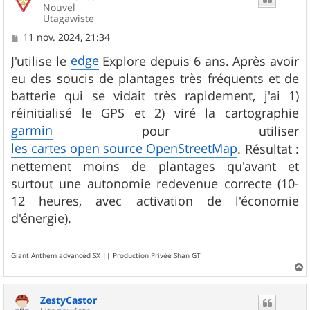
Nouvel
Utagawiste
M
11 nov. 2024, 21:34
e
s
edge
J'utilise le
Explore depuis 6 ans. Après avoir
s
eu des soucis de plantages très fréquents et de
a
g
batterie qui se vidait très rapidement, j'ai 1)
e
réinitialisé le GPS et 2) viré la cartographie
garmin
pour utiliser
les cartes open source OpenStreetMap
. Résultat :
nettement moins de plantages qu'avant et
surtout une autonomie redevenue correcte (10-
12 heures, avec activation de l'économie
d'énergie).
Giant Anthem advanced SX || Production Privée Shan GT
a
u
ZestyCastor
t