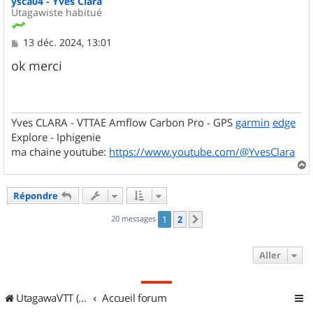
ysca04 - Yves Clara
Utagawiste habitué
M
13 déc. 2024, 13:01
e
s
ok merci
s
a
g
e
Yves CLARA - VTTAE Amflow Carbon Pro - GPS
garmin
edge
Explore - Iphigenie
ma chaine youtube:
https://www.youtube.com/@YvesClara
a
u
Répondre
t
20 messages
1
2
Suivant
Aller
UtagawaVTT (Randos VTT et VTTAE avec traces GPS)
Accueil forum