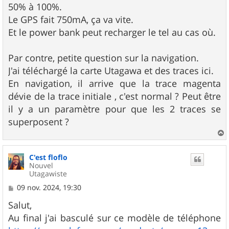
50% à 100%.
Le GPS fait 750mA, ça va vite.
Et le power bank peut recharger le tel au cas où.
Par contre, petite question sur la navigation.
J'ai téléchargé la carte Utagawa et des traces ici.
En navigation, il arrive que la trace magenta
dévie de la trace initiale , c'est normal ? Peut être
il y a un paramètre pour que les 2 traces se
superposent ?
a
u
C'est floflo
t
Nouvel
Utagawiste
M
09 nov. 2024, 19:30
e
s
Salut,
s
Au final j'ai basculé sur ce modèle de téléphone
a
g