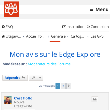
Menu
FAQ
Inscription
Connexion
UtagawaVTT (Randos VTT et VTTAE avec traces GPS)
Accueil forum
Générale
Cartographie et GPS
Les GPS
Mon avis sur le Edge Explore
Modérateur :
Modérateurs des Forums
Répondre
20 messages
1
2
Suivant
C'est floflo
Nouvel
Utagawiste