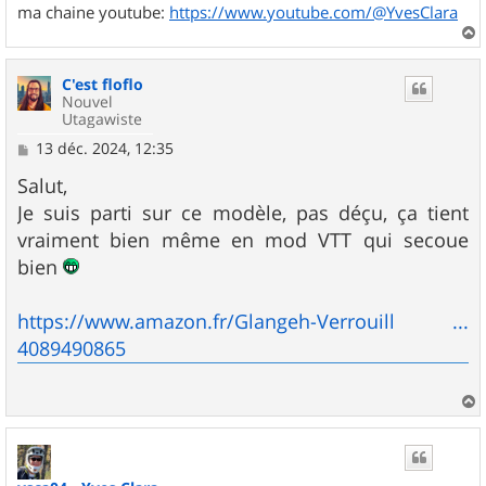
ma chaine youtube:
https://www.youtube.com/@YvesClara
a
u
C'est floflo
t
Nouvel
Utagawiste
M
13 déc. 2024, 12:35
e
s
Salut,
s
Je suis parti sur ce modèle, pas déçu, ça tient
a
g
vraiment bien même en mod VTT qui secoue
e
bien
https://www.amazon.fr/Glangeh-Verrouill ...
4089490865
a
u
t