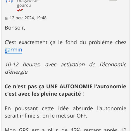
Utagawiste
gourou
M
12 nov. 2024, 19:48
e
s
Bonsoir,
s
a
g
C'est exactement ça le fond du problème chez
e
garmin
10-12 heures, avec activation de l'économie
d'énergie
Ce n'est pas ça UNE AUTONOMIE l'autonomie
c'est avec les pleine capacité
!
En poussant cette idée absurde l'autonomie
serait infinie si on le met sur OFF.
Mon GPS est a plus de 45% restant après 10