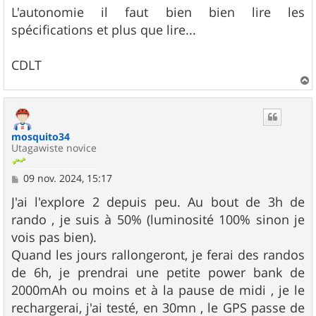
L'autonomie il faut bien bien lire les
spécifications et plus que lire...
CDLT
a
u
t
mosquito34
Utagawiste novice
M
09 nov. 2024, 15:17
e
s
J'ai l'explore 2 depuis peu. Au bout de 3h de
s
rando , je suis à 50% (luminosité 100% sinon je
a
g
vois pas bien).
e
Quand les jours rallongeront, je ferai des randos
de 6h, je prendrai une petite power bank de
2000mAh ou moins et à la pause de midi , je le
rechargerai, j'ai testé, en 30mn , le GPS passe de