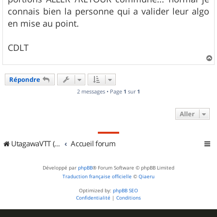
connais bien la personne qui a valider leur algo
en mise au point.
CDLT
a
u
Répondre
t
2 messages • Page
1
sur
1
Aller
UtagawaVTT (Randos VTT et VTTAE avec traces GPS)
Accueil forum
Développé par
phpBB
® Forum Software © phpBB Limited
Traduction française officielle
©
Qiaeru
Optimized by:
phpBB SEO
Confidentialité
|
Conditions