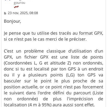
gourou
M
23 nov. 2025, 08:08
e
s
Bonjour,
s
a
g
Je pense que tu utilise des tracés au format GPX,
e
si ce n'est pas le cas merci de le préciser.
C'est un problème classique d'utilisation d'un
GPX, un fichier GPX est une liste de points
(Coordonnées L, G et altitude Z) non ordonnés,
donc si tu est localisé par ton GPS à un endroit
ou il y a plusieurs points (L,G) ton GPS va
basculer sur le point le plus proche de sa
position actuelle, or ce point n'est pas forcement
le suivant dans l'ordre défini du parcourt (Liste
non ordonnée) de plus l'imprécision de
localisation (4 m à 95%) aura aussi sont effet.