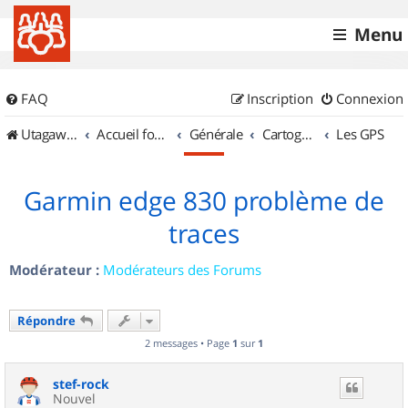
Menu
FAQ
Inscription
Connexion
UtagawaVTT (Randos VTT et VTTAE avec traces GPS)
Accueil forum
Générale
Cartographie et GPS
Les GPS
Garmin edge 830 problème de
traces
Modérateur :
Modérateurs des Forums
Répondre
2 messages • Page
1
sur
1
stef-rock
Nouvel