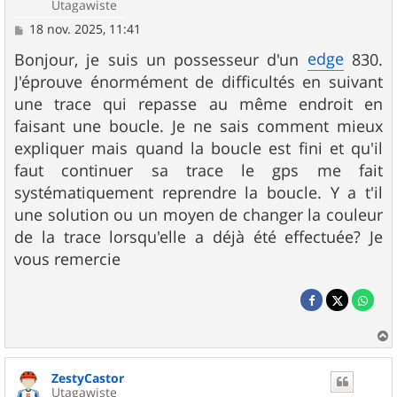
Utagawiste
M
18 nov. 2025, 11:41
e
s
edge
Bonjour, je suis un possesseur d'un
830.
s
J'éprouve énormément de difficultés en suivant
a
g
une trace qui repasse au même endroit en
e
faisant une boucle. Je ne sais comment mieux
expliquer mais quand la boucle est fini et qu'il
faut continuer sa trace le gps me fait
systématiquement reprendre la boucle. Y a t'il
une solution ou un moyen de changer la couleur
de la trace lorsqu'elle a déjà été effectuée? Je
vous remercie
a
u
ZestyCastor
t
Utagawiste