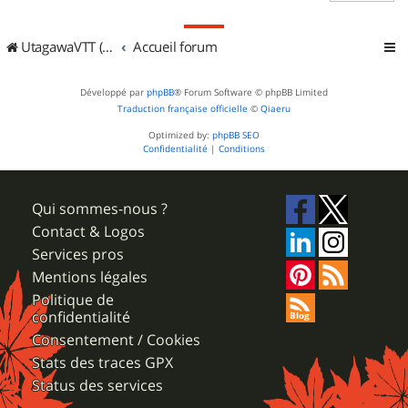
UtagawaVTT (Randos VTT et VTTAE avec traces GPS)
Accueil forum
Développé par
phpBB
® Forum Software © phpBB Limited
Traduction française officielle
©
Qiaeru
Optimized by:
phpBB SEO
Confidentialité
|
Conditions
Qui sommes-nous ?
Contact & Logos
Services pros
Mentions légales
Politique de
confidentialité
Consentement / Cookies
Stats des traces GPX
Status des services