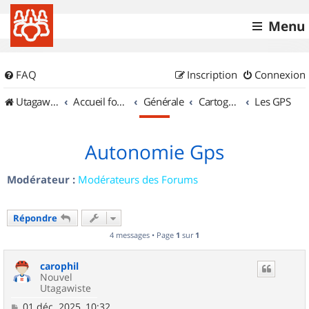
Menu
FAQ
Inscription
Connexion
UtagawaVTT (Randos VTT et VTTAE avec traces GPS)
Accueil forum
Générale
Cartographie et GPS
Les GPS
Autonomie Gps
Modérateur :
Modérateurs des Forums
Répondre
4 messages • Page
1
sur
1
carophil
Nouvel
Utagawiste
M
01 déc. 2025, 10:32