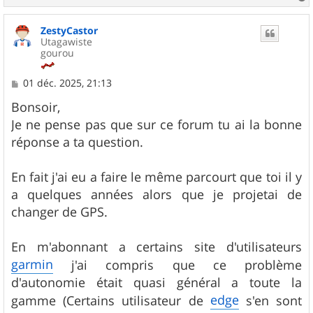
a
u
ZestyCastor
t
Utagawiste
gourou
M
01 déc. 2025, 21:13
e
s
Bonsoir,
s
Je ne pense pas que sur ce forum tu ai la bonne
a
g
réponse a ta question.
e
En fait j'ai eu a faire le même parcourt que toi il y
a quelques années alors que je projetai de
changer de GPS.
En m'abonnant a certains site d'utilisateurs
garmin
j'ai compris que ce problème
d'autonomie était quasi général a toute la
edge
gamme (Certains utilisateur de
s'en sont