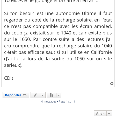
100%. Avec le guidage et la carte a l'écran ...
Si ton besoin est une autonomie Ultime il faut
regarder du coté de la recharge solaire, en l'état
ce n'est pas compatible avec les écran amoled,
du coup ça existait sur le 1040 et ca n'existe plus
sur le 1050. Par contre suite a des lectures j'ai
cru comprendre que la recharge solaire du 1040
c'était pas efficace saut si tu l'utilise en Californie
(J'ai lu ca lors de la sortie du 1050 sur un site
sérieux).
CDlt
a
u
Répondre
t
4 messages • Page
1
sur
1
Aller