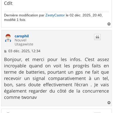
Cdlt
Dernière modification par
ZestyCastor
le 02 déc. 2025, 20:40,
modifié 1 fois.
a
u
carophil
t
Nouvel
Utagawiste
M
03 déc. 2025, 12:34
e
s
Bonjour, et merci pour les infos. C’est assez
s
incroyable quand on voit les progrès faits en
a
g
terme de batteries, pourtant un gps ne fait que
e
recevoir un signal comparativement à un tel,
bon, sans doute effectivement l’écran . Je vais
également regarder du côté de la concurrence
comme twonav
a
u