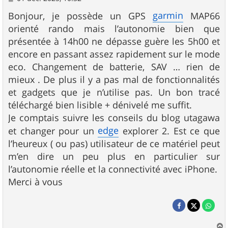
e
s
garmin
Bonjour, je possède un GPS
MAP66
s
orienté rando mais l’autonomie bien que
a
g
présentée à 14h00 ne dépasse guère les 5h00 et
e
encore en passant assez rapidement sur le mode
eco. Changement de batterie, SAV … rien de
mieux . De plus il y a pas mal de fonctionnalités
et gadgets que je n’utilise pas. Un bon tracé
téléchargé bien lisible + dénivelé me suffit.
Je comptais suivre les conseils du blog utagawa
edge
et changer pour un
explorer 2. Est ce que
l’heureux ( ou pas) utilisateur de ce matériel peut
m’en dire un peu plus en particulier sur
l’autonomie réelle et la connectivité avec iPhone.
Merci à vous