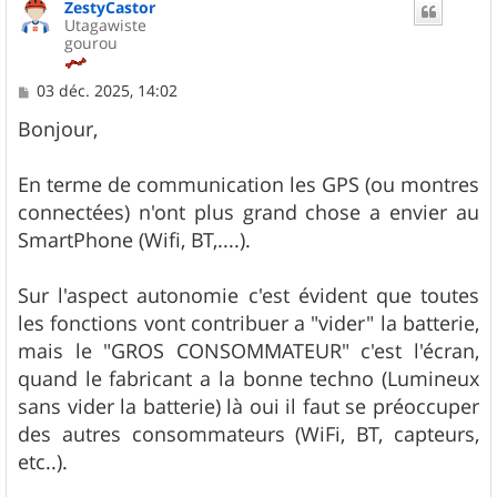
ZestyCastor
t
Utagawiste
gourou
M
03 déc. 2025, 14:02
e
s
Bonjour,
s
a
g
En terme de communication les GPS (ou montres
e
connectées) n'ont plus grand chose a envier au
SmartPhone (Wifi, BT,....).
Sur l'aspect autonomie c'est évident que toutes
les fonctions vont contribuer a "vider" la batterie,
mais le "GROS CONSOMMATEUR" c'est l'écran,
quand le fabricant a la bonne techno (Lumineux
sans vider la batterie) là oui il faut se préoccuper
des autres consommateurs (WiFi, BT, capteurs,
etc..).