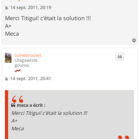
M
14 sept. 2011, 20:19
e
s
Merci Titigui! c'était la solution !!!
s
A+
a
g
Meca
e
a
u
tumebroutes
t
Utagawiste
gourou
M
14 sept. 2011, 20:41
e
s
s
a
g
meca a écrit :
e
Merci Titigui! c'était la solution !!!
A+
Meca