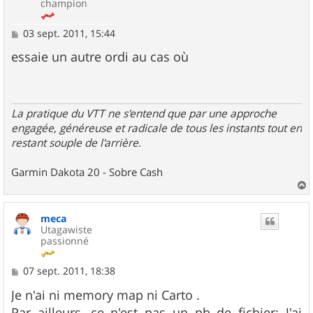
champion
M
03 sept. 2011, 15:44
e
s
essaie un autre ordi au cas où
s
a
g
e
La pratique du VTT ne s'entend que par une approche
engagée, généreuse et radicale de tous les instants tout en
restant souple de l'arrière
.
Garmin Dakota 20 - Sobre Cash
a
u
meca
t
Utagawiste
passionné
M
07 sept. 2011, 18:38
e
s
Je n'ai ni memory map ni Carto .
s
Par ailleurs, ce n'est pas un pb de fichier: J'ai