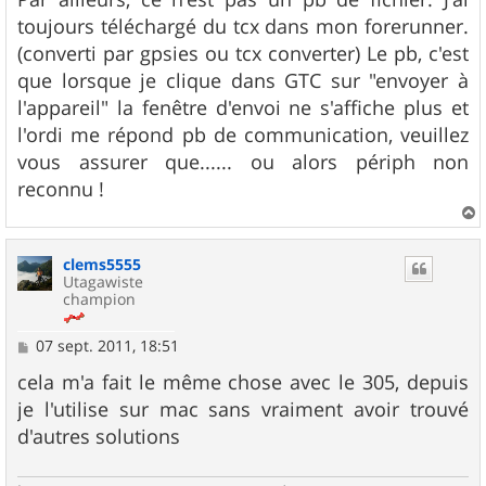
a
g
toujours téléchargé du tcx dans mon forerunner.
e
(converti par gpsies ou tcx converter) Le pb, c'est
que lorsque je clique dans GTC sur "envoyer à
l'appareil" la fenêtre d'envoi ne s'affiche plus et
l'ordi me répond pb de communication, veuillez
vous assurer que...... ou alors périph non
reconnu !
a
u
clems5555
t
Utagawiste
champion
M
07 sept. 2011, 18:51
e
s
cela m'a fait le même chose avec le 305, depuis
s
je l'utilise sur mac sans vraiment avoir trouvé
a
g
d'autres solutions
e