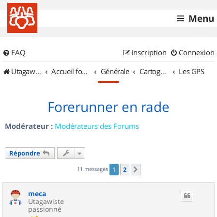
Menu
FAQ
Inscription
Connexion
UtagawaVTT (Randos VTT et VTTAE avec traces GPS)
Accueil forum
Générale
Cartographie et GPS
Les GPS
Forerunner en rade
Modérateur :
Modérateurs des Forums
Répondre
11 messages
1
2
Suivant
meca
Utagawiste
passionné