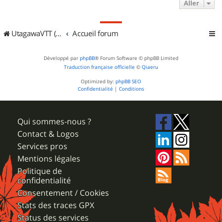
Aller
UtagawaVTT (Randos VTT et VTTAE avec traces GPS)
Accueil forum
Développé par
phpBB
® Forum Software © phpBB Limited
Traduction française officielle
©
Qiaeru
Optimized by:
phpBB SEO
Confidentialité
|
Conditions
Qui sommes-nous ?
Contact & Logos
Services pros
Mentions légales
Politique de
confidentialité
Consentement / Cookies
Stats des traces GPX
Status des services