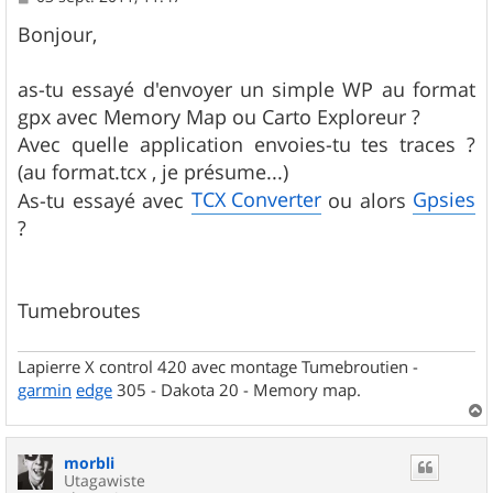
e
s
Bonjour,
s
a
g
as-tu essayé d'envoyer un simple WP au format
e
gpx avec Memory Map ou Carto Exploreur ?
Avec quelle application envoies-tu tes traces ?
(au format.tcx , je présume...)
TCX Converter
Gpsies
As-tu essayé avec
ou alors
?
Tumebroutes
Lapierre X control 420 avec montage Tumebroutien -
garmin
edge
305 - Dakota 20 - Memory map.
a
u
morbli
t
Utagawiste