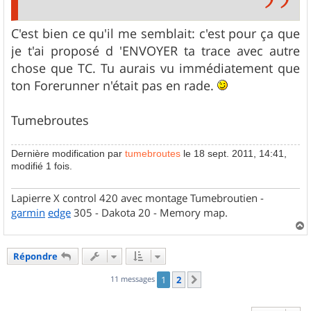
C'est bien ce qu'il me semblait: c'est pour ça que
je t'ai proposé d 'ENVOYER ta trace avec autre
chose que TC. Tu aurais vu immédiatement que
ton Forerunner n'était pas en rade.
Tumebroutes
Dernière modification par
tumebroutes
le 18 sept. 2011, 14:41,
modifié 1 fois.
Lapierre X control 420 avec montage Tumebroutien -
garmin
edge
305 - Dakota 20 - Memory map.
a
u
Répondre
t
11 messages
1
2
Suivant