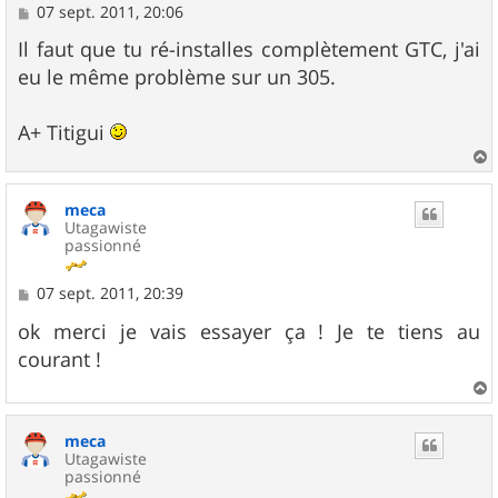
M
07 sept. 2011, 20:06
e
s
Il faut que tu ré-installes complètement GTC, j'ai
s
eu le même problème sur un 305.
a
g
e
A+ Titigui
a
u
meca
t
Utagawiste
passionné
M
07 sept. 2011, 20:39
e
s
ok merci je vais essayer ça ! Je te tiens au
s
courant !
a
g
e
a
u
meca
t
Utagawiste
passionné