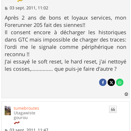
M
03 sept. 2011, 11:02
e
s
Après 2 ans de bons et loyaux services, mon
s
Forerunner 205 fait des siennes!!
a
g
Il consent encore à décharger les historiques
e
dans GTC mais impossible de charger des traces:
l'ordi me le signale comme périphérique non
reconnu !!
J'ai essayé le soft reset, le hard reset, j'ai nettoyé
les cosses,............... que puis-je faire d'autre ?
a
u
tumebroutes
t
Utagawiste
gourou
M
03 sept. 2011, 11:47