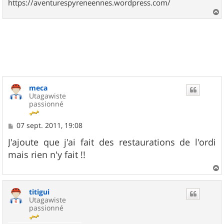
https://aventurespyreneennes.wordpress.com/
a
u
t
meca
Utagawiste
passionné
M
07 sept. 2011, 19:08
e
s
J'ajoute que j'ai fait des restaurations de l'ordi
s
mais rien n'y fait !!
a
g
e
a
u
titigui
t
Utagawiste
passionné