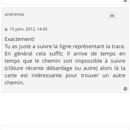
a
u
andremaz
t
M
15 janv. 2012, 14:43
e
s
Exactement!
s
Tu as juste a suivre la ligne représentant la trace.
a
g
En général cela suffit; Il arrive de temps en
e
temps que le chemin soit impossible à suivre
(clôture récente débardage ou autre) alors là la
carte est intéressante pour trouver un autre
chemin.
a
u
t