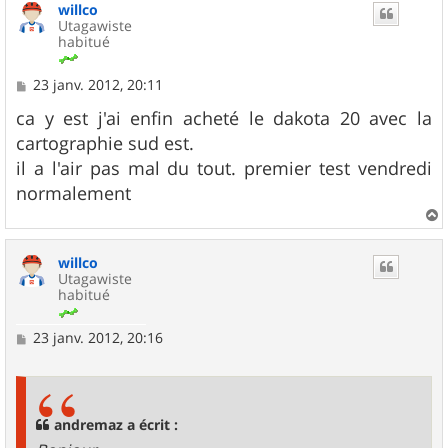
willco
Utagawiste
habitué
M
23 janv. 2012, 20:11
e
s
ca y est j'ai enfin acheté le dakota 20 avec la
s
cartographie sud est.
a
g
il a l'air pas mal du tout. premier test vendredi
e
normalement
a
u
willco
t
Utagawiste
habitué
M
23 janv. 2012, 20:16
e
s
s
a
g
andremaz a écrit :
e