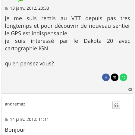
M
13 janv. 2012, 20:33
e
s
je me suis remis au VTT depuis pas tres
s
longtemps et pour découvrir de nouveau sentier
a
g
le GPS est indispensable.
e
je suis interessé par le Dakota 20 avec
cartographie IGN.
qu'en pensez vous?
a
u
andremaz
t
M
14 janv. 2012, 11:11
e
s
Bonjour
s