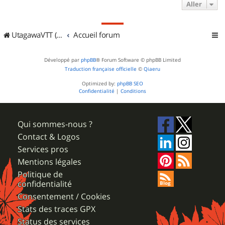
Aller
UtagawaVTT (Randos VTT et VTTAE avec traces GPS)
Accueil forum
Développé par
phpBB
® Forum Software © phpBB Limited
Traduction française officielle
©
Qiaeru
Optimized by:
phpBB SEO
Confidentialité
|
Conditions
Qui sommes-nous ?
Contact & Logos
Services pros
Mentions légales
Politique de
confidentialité
Consentement / Cookies
Stats des traces GPX
Status des services