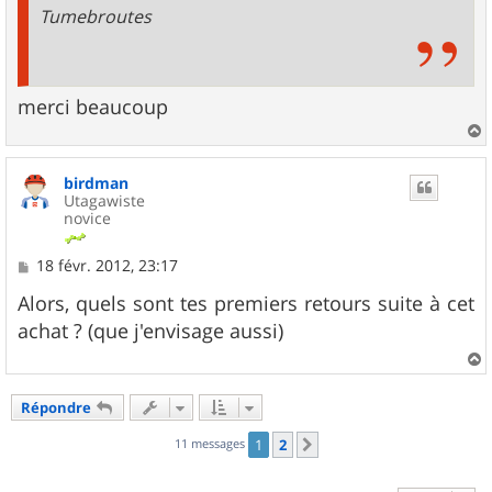
Tumebroutes
merci beaucoup
a
u
birdman
t
Utagawiste
novice
M
18 févr. 2012, 23:17
e
s
Alors, quels sont tes premiers retours suite à cet
s
achat ? (que j'envisage aussi)
a
g
e
a
u
Répondre
t
11 messages
1
2
Suivant