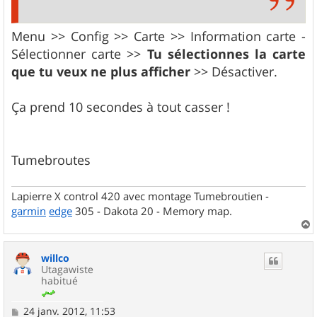
Menu >> Config >> Carte >> Information carte -
Sélectionner carte >>
Tu sélectionnes la carte
que tu veux ne plus afficher
>> Désactiver.
Ça prend 10 secondes à tout casser !
Tumebroutes
Lapierre X control 420 avec montage Tumebroutien -
garmin
edge
305 - Dakota 20 - Memory map.
a
u
willco
t
Utagawiste
habitué
M
24 janv. 2012, 11:53