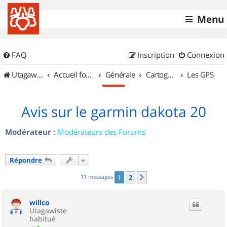
Menu
FAQ
Inscription
Connexion
UtagawaVTT (Randos VTT et VTTAE avec traces GPS)
Accueil forum
Générale
Cartographie et GPS
Les GPS
Avis sur le garmin dakota 20
Modérateur :
Modérateurs des Forums
Répondre
11 messages
1
2
Suivant
willco
Utagawiste
habitué