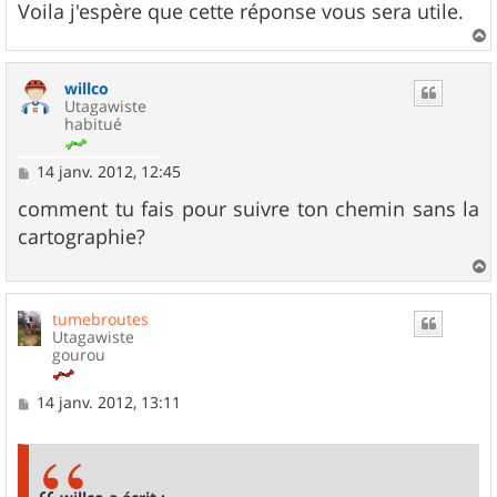
Voila j'espère que cette réponse vous sera utile.
a
u
willco
t
Utagawiste
habitué
M
14 janv. 2012, 12:45
e
s
comment tu fais pour suivre ton chemin sans la
s
cartographie?
a
g
e
a
u
tumebroutes
t
Utagawiste
gourou
M
14 janv. 2012, 13:11
e
s
s
a
g