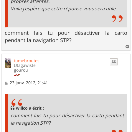
propres attentes.
Voila j'espère que cette réponse vous sera utile.
comment fais tu pour désactiver la carto
pendant la navigation STP?
a
u
tumebroutes
t
Utagawiste
gourou
M
23 janv. 2012, 21:41
e
s
s
a
g
willco a écrit :
e
comment fais tu pour désactiver la carto pendant
la navigation STP?