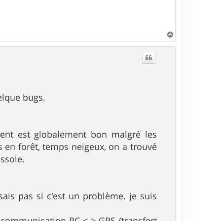
H
a
u
t
elque bugs.
ent est globalement bon malgré les
 en forêt, temps neigeux, on a trouvé
ssole.
sais pas si c'est un problème, je suis
la communication PC <-> GPS (transfert