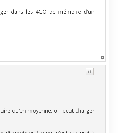
arger dans les 4GO de mémoire d'un
H
a
u
t
duire qu'en moyenne, on peut charger
t disponibles (ce qui n'est pas vrai à