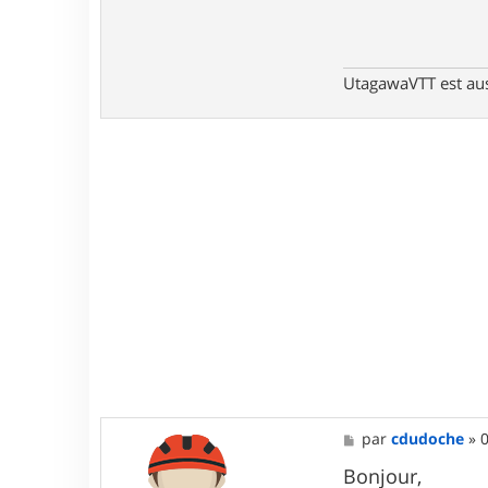
UtagawaVTT est au
M
par
cdudoche
»
0
e
s
Bonjour,