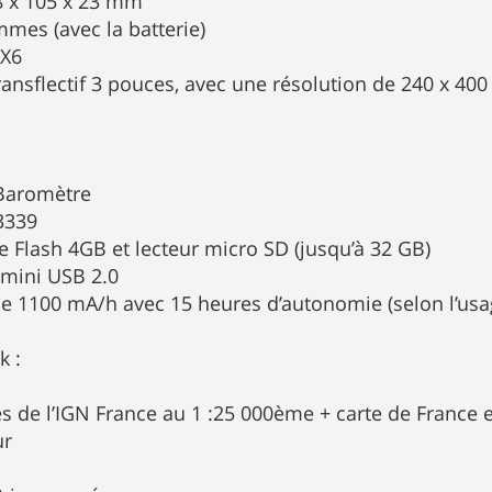
8 x 105 x 23 mm
mmes (avec la batterie)
PX6
Transflectif 3 pouces, avec une résolution de 240 x 400
Baromètre
3339
 Flash 4GB et lecteur micro SD (jusqu’à 32 GB)
 mini USB 2.0
 de 1100 mA/h avec 15 heures d’autonomie (selon l’usa
k :
tes de l’IGN France au 1 :25 000ème + carte de France
ur