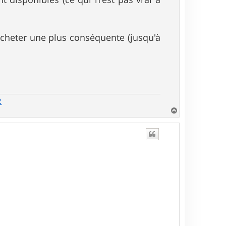
acheter une plus conséquente (jusqu'à
2
H
a
u
t