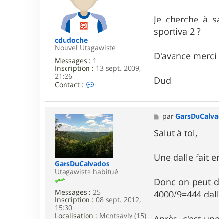
s
a
g
Je cherche à 
e
sportiva 2 ?
cdudoche
Nouvel Utagawiste
D'avance merci
Messages :
1
Inscription :
13 sept. 2009,
21:26
Dud
C
Contact :
o
n
t
a
M
par
GarsDuCalva
c
e
t
s
Salut à toi,
e
s
r
a
c
g
Une dalle fait e
d
e
GarsDuCalvados
u
Utagawiste habitué
d
Donc on peut d
o
Messages :
25
4000/9=444 dall
c
Inscription :
08 sept. 2012,
h
15:30
e
Localisation :
Montsavly (15)
Après, c'est un