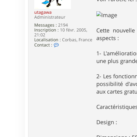
e
utagawa
Administrateur
Messages :
2194
Cette nouvelle
Inscription :
10 févr. 2005,
21:02
aspects :
Localisation :
Corbas, France
C
Contact :
o
1- L'amélioratio
n
t
une plus grande
a
c
t
2- Les fonction
e
possibilité d'a
r
u
aux cartes gra
t
a
g
Caractéristique
a
w
a
Design :