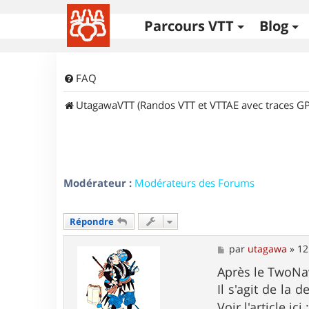
Parcours VTT
Blog
FAQ
UtagawaVTT (Randos VTT et VTTAE avec traces GP
Modérateur :
Modérateurs des Forums
Répondre
M
par
utagawa
»
12
e
s
Après le TwoNav 
s
Il s'agit de la
a
g
Voir l'article ici 