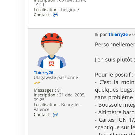
19:11
Localisation :
belgique
C
Contact :
o
n
t
a
M
par
Thierry26
»
0
c
e
t
s
Personnellement
e
s
r
a
l
g
J'en suis plutô
e
e
c
h
Thierry26
Pour le positif :
a
Utagawiste passionné
- C'est la moi
r
l
quelques bugs. 
Messages :
91
o
Inscription :
21 déc. 2005,
t
sans problème n
09:25
- Boussole inté
Localisation :
Bourg-lès-
Valence
- Altimètre bar
C
Contact :
o
- Cartes IGN 1/
n
sceptique sur l
t
a
- Installation 