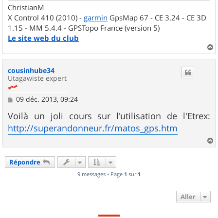
ChristianM
X Control 410 (2010) -
garmin
GpsMap 67 - CE 3.24 - CE 3D
1.15 - MM 5.4.4 - GPSTopo France (version 5)
Le site web du club
a
u
cousinhube34
t
Utagawiste expert
M
09 déc. 2013, 09:24
e
s
Voilà un joli cours sur l'utilisation de l'Etrex:
s
http://superandonneur.fr/matos_gps.htm
a
g
e
a
u
Répondre
t
9 messages • Page
1
sur
1
Aller