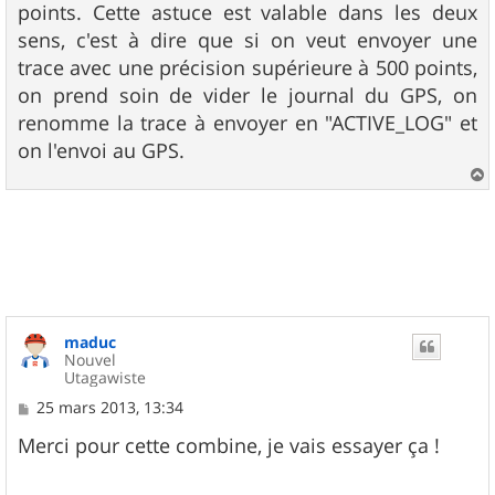
points. Cette astuce est valable dans les deux
sens, c'est à dire que si on veut envoyer une
trace avec une précision supérieure à 500 points,
on prend soin de vider le journal du GPS, on
renomme la trace à envoyer en "ACTIVE_LOG" et
on l'envoi au GPS.
a
u
t
maduc
Nouvel
Utagawiste
M
25 mars 2013, 13:34
e
s
Merci pour cette combine, je vais essayer ça !
s
a
g