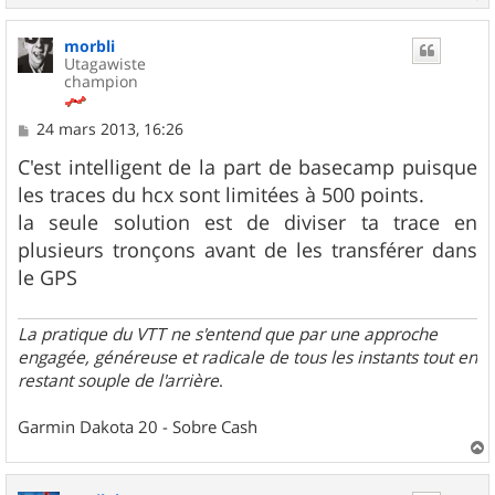
a
u
morbli
t
Utagawiste
champion
M
24 mars 2013, 16:26
e
s
C'est intelligent de la part de basecamp puisque
s
les traces du hcx sont limitées à 500 points.
a
g
la seule solution est de diviser ta trace en
e
plusieurs tronçons avant de les transférer dans
le GPS
La pratique du VTT ne s'entend que par une approche
engagée, généreuse et radicale de tous les instants tout en
restant souple de l'arrière
.
Garmin Dakota 20 - Sobre Cash
a
u