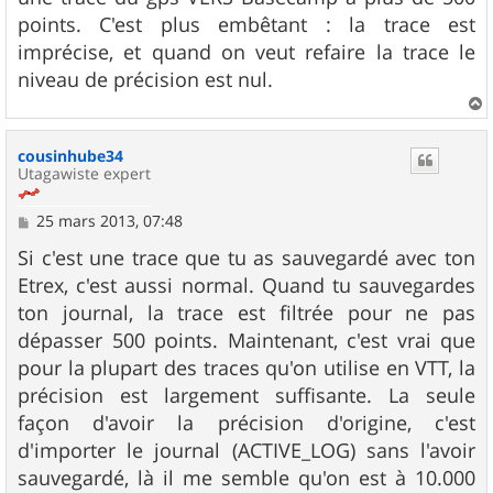
a
g
points. C'est plus embêtant : la trace est
e
imprécise, et quand on veut refaire la trace le
niveau de précision est nul.
a
u
cousinhube34
t
Utagawiste expert
M
25 mars 2013, 07:48
e
s
Si c'est une trace que tu as sauvegardé avec ton
s
Etrex, c'est aussi normal. Quand tu sauvegardes
a
g
ton journal, la trace est filtrée pour ne pas
e
dépasser 500 points. Maintenant, c'est vrai que
pour la plupart des traces qu'on utilise en VTT, la
précision est largement suffisante. La seule
façon d'avoir la précision d'origine, c'est
d'importer le journal (ACTIVE_LOG) sans l'avoir
sauvegardé, là il me semble qu'on est à 10.000