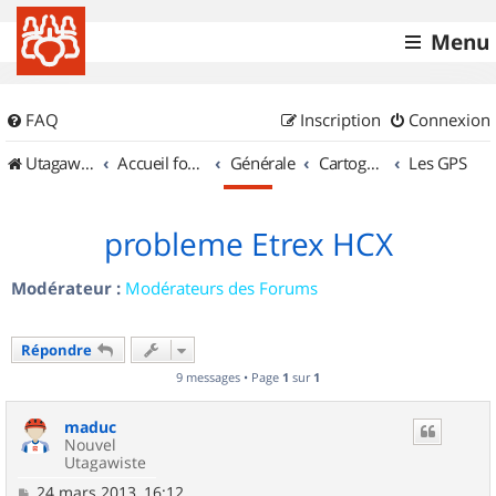
Menu
FAQ
Inscription
Connexion
UtagawaVTT (Randos VTT et VTTAE avec traces GPS)
Accueil forum
Générale
Cartographie et GPS
Les GPS
probleme Etrex HCX
Modérateur :
Modérateurs des Forums
Répondre
9 messages • Page
1
sur
1
maduc
Nouvel
Utagawiste
M
24 mars 2013, 16:12