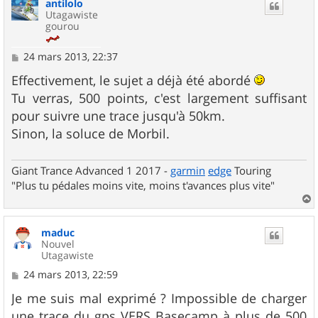
antilolo
t
Utagawiste
gourou
M
24 mars 2013, 22:37
e
s
Effectivement, le sujet a déjà été abordé
s
Tu verras, 500 points, c'est largement suffisant
a
g
pour suivre une trace jusqu'à 50km.
e
Sinon, la soluce de Morbil.
Giant Trance Advanced 1 2017 -
garmin
edge
Touring
"Plus tu pédales moins vite, moins t'avances plus vite"
a
u
maduc
t
Nouvel
Utagawiste
M
24 mars 2013, 22:59
e
s
Je me suis mal exprimé ? Impossible de charger
s
une trace du gps VERS Basecamp à plus de 500