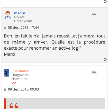
e
a
u
maduc
t
Nouvel
Utagawiste
M
08 déc. 2013, 17:44
e
s
Bon..en fait je n'ai jamais réussi...et j'aimerai tout
s
de même y arriver. Quelle est la procédure
a
g
exacte pour renommer en active log ?
e
Merci
a
u
ChristianM
t
Utagawiste
champion
M
09 déc. 2013, 09:03
e
s
s
a
g