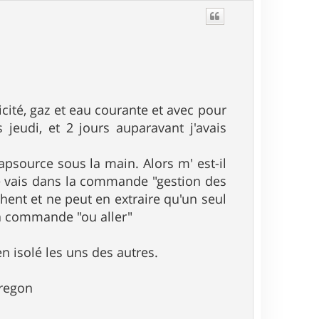
u
t
ricité, gaz et eau courante et avec pour
eudi, et 2 jours auparavant j'avais
apsource sous la main. Alors m' est-il
je vais dans la commande "gestion des
ichent et ne peut en extraire qu'un seul
 la commande "ou aller"
n isolé les uns des autres.
Oregon