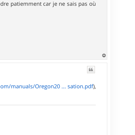
ndre patiemment car je ne sais pas où
H
a
u
t
om/manuals/Oregon20 ... sation.pdf
),