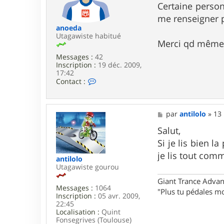
L
g
Certaine person
a
e
me renseigner p
r
s
anoeda
e
Utagawiste habitué
Merci qd même e
n
Messages :
42
Inscription :
19 déc. 2009,
17:42
C
Contact :
o
n
t
a
M
par
antilolo
»
13 
c
e
t
s
Salut,
e
s
Si je lis bien l
r
a
a
g
je lis tout comm
antilolo
n
e
Utagawiste gourou
o
e
Giant Trance Adva
d
Messages :
1064
"Plus tu pédales mo
a
Inscription :
05 avr. 2009,
22:45
Localisation :
Quint
Fonsegrives (Toulouse)