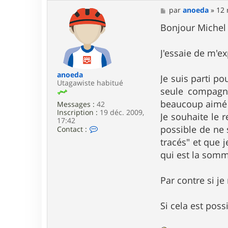
t
a
M
par
anoeda
»
12 
c
e
t
s
Bonjour Michel 
e
s
r
a
L
g
J'essaie de m'e
a
e
r
s
anoeda
Je suis parti po
e
Utagawiste habitué
seule compagni
n
beaucoup aimé u
Messages :
42
Inscription :
19 déc. 2009,
Je souhaite le 
17:42
possible de ne 
C
Contact :
o
tracés" et que j
n
t
qui est la somm
a
c
t
Par contre si j
e
r
a
Si cela est pos
n
o
e