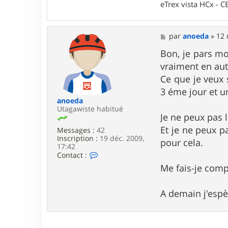
r
eTrex vista HCx -
s
e
n
M
par
anoeda
»
12 
e
s
Bon, je pars mo
s
vraiment en auto
a
g
Ce que je veux 
e
3 éme jour et u
anoeda
Utagawiste habitué
Je ne peux pas 
Et je ne peux p
Messages :
42
Inscription :
19 déc. 2009,
pour cela.
17:42
C
Contact :
o
Me fais-je com
n
t
a
A demain j'espè
c
t
e
r
a