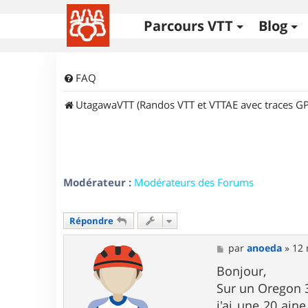
Parcours VTT
Blog
FAQ
UtagawaVTT (Randos VTT et VTTAE avec traces GP
Modérateur :
Modérateurs des Forums
Répondre
M
par
anoeda
»
12 
e
s
Bonjour,
s
Sur un Oregon 
a
g
j'ai une 20 ain