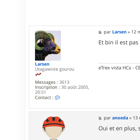
n
o
e
d
a
M
par
Larsen
»
12 m
e
s
Et bin il est pa
s
a
g
e
Larsen
eTrex vista HCx -
Utagawiste gourou
Messages :
3613
Inscription :
30 août 2005,
20:51
C
Contact :
o
n
t
a
M
par
anoeda
»
13 
c
e
t
s
Oui et en plus, 
e
s
r
a