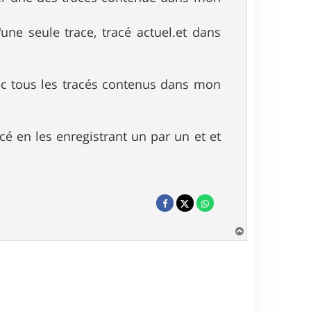
ne seule trace, tracé actuel.et dans
vec tous les tracés contenus dans mon
cé en les enregistrant un par un et et
H
a
u
t