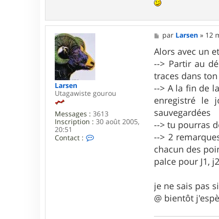
d
a
M
par
Larsen
»
12 m
e
s
Alors avec un et
s
--> Partir au d
a
g
traces dans ton
e
Larsen
--> A la fin de 
Utagawiste gourou
enregistré le 
sauvegardées
Messages :
3613
Inscription :
30 août 2005,
--> tu pourras d
20:51
--> 2 remarques
C
Contact :
o
chacun des poin
n
t
palce pour J1, j2
a
c
t
je ne sais pas 
e
@ bientôt j'esp
r
L
a