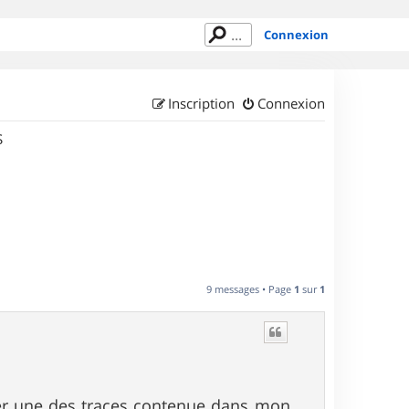
Connexion
Inscription
Connexion
S
9 messages • Page
1
sur
1
onner une des traces contenue dans mon