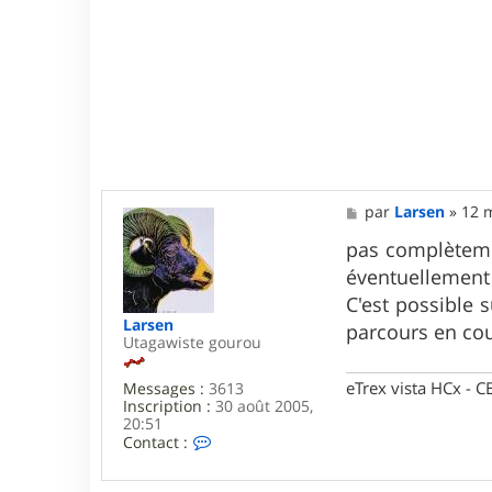
M
par
Larsen
»
12 m
e
s
pas complètement
s
éventuellement 
a
g
C'est possible 
e
Larsen
parcours en cou
Utagawiste gourou
eTrex vista HCx -
Messages :
3613
Inscription :
30 août 2005,
20:51
C
Contact :
o
n