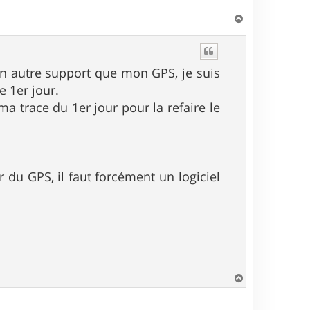
H
a
u
t
cun autre support que mon GPS, je suis
e 1er jour.
ma trace du 1er jour pour la refaire le
 du GPS, il faut forcément un logiciel
H
a
u