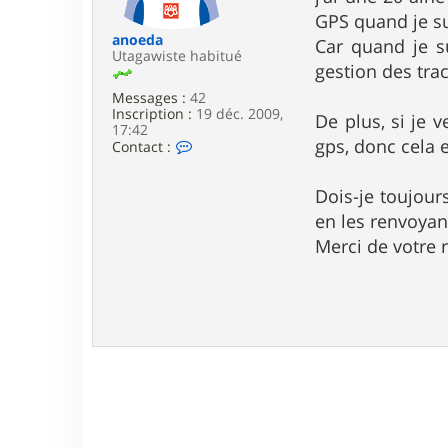
e
GPS quand je su
anoeda
Car quand je s
Utagawiste habitué
gestion des trac
Messages :
42
Inscription :
19 déc. 2009,
De plus, si je 
17:42
gps, donc cela es
C
Contact :
o
n
t
Dois-je toujour
a
en les renvoya
c
t
Merci de votre
e
r
a
n
o
e
d
a