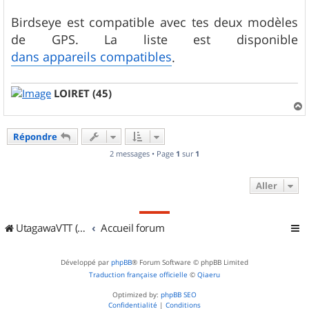
Birdseye est compatible avec tes deux modèles
de GPS. La liste est disponible
dans appareils compatibles
.
LOIRET (45)
a
u
Répondre
t
2 messages • Page
1
sur
1
Aller
UtagawaVTT (Randos VTT et VTTAE avec traces GPS)
Accueil forum
Développé par
phpBB
® Forum Software © phpBB Limited
Traduction française officielle
©
Qiaeru
Optimized by:
phpBB SEO
Confidentialité
|
Conditions