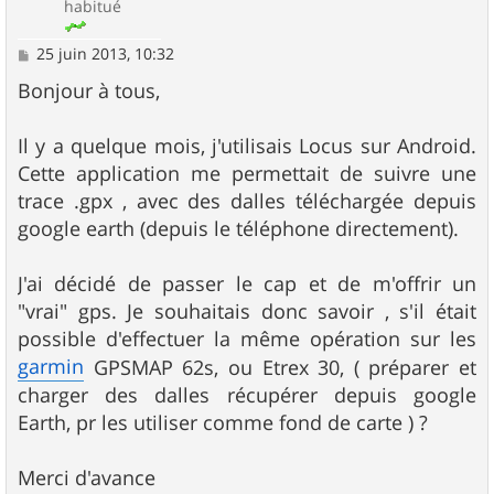
habitué
M
25 juin 2013, 10:32
e
s
Bonjour à tous,
s
a
g
Il y a quelque mois, j'utilisais Locus sur Android.
e
Cette application me permettait de suivre une
trace .gpx , avec des dalles téléchargée depuis
google earth (depuis le téléphone directement).
J'ai décidé de passer le cap et de m'offrir un
"vrai" gps. Je souhaitais donc savoir , s'il était
possible d'effectuer la même opération sur les
garmin
GPSMAP 62s, ou Etrex 30, ( préparer et
charger des dalles récupérer depuis google
Earth, pr les utiliser comme fond de carte ) ?
Merci d'avance