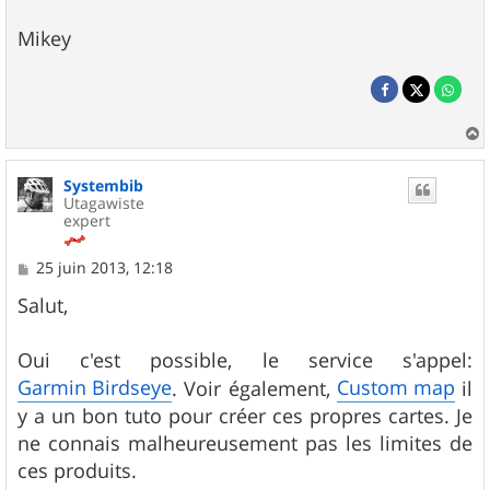
Mikey
a
u
Systembib
t
Utagawiste
expert
M
25 juin 2013, 12:18
e
s
Salut,
s
a
g
Oui c'est possible, le service s'appel:
e
Garmin Birdseye
Custom map
. Voir également,
il
y a un bon tuto pour créer ces propres cartes. Je
ne connais malheureusement pas les limites de
ces produits.