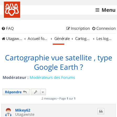
Menu
FAQ
Inscription
Connexion
UtagawaVTT (Randos VTT et VTTAE avec traces GPS)
Accueil forum
Générale
Cartographie et GPS
Les logiciels
Cartographie vue satellite , type
Google Earth ?
Modérateur :
Modérateurs des Forums
Répondre
2 messages • Page
1
sur
1
Mikey62
Utagawiste