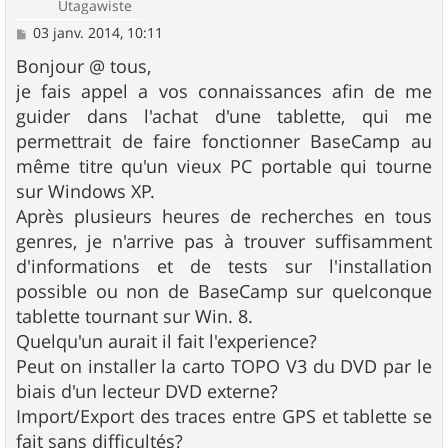
Utagawiste
M
03 janv. 2014, 10:11
e
s
Bonjour @ tous,
s
je fais appel a vos connaissances afin de me
a
g
guider dans l'achat d'une tablette, qui me
e
permettrait de faire fonctionner BaseCamp au
même titre qu'un vieux PC portable qui tourne
sur Windows XP.
Après plusieurs heures de recherches en tous
genres, je n'arrive pas à trouver suffisamment
d'informations et de tests sur l'installation
possible ou non de BaseCamp sur quelconque
tablette tournant sur Win. 8.
Quelqu'un aurait il fait l'experience?
Peut on installer la carto TOPO V3 du DVD par le
biais d'un lecteur DVD externe?
Import/Export des traces entre GPS et tablette se
fait sans difficultés?