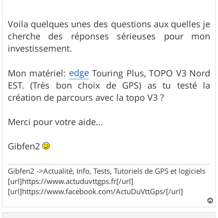
Voila quelques unes des questions aux quelles je
cherche des réponses sérieuses pour mon
investissement.
edge
Mon matériel:
Touring Plus, TOPO V3 Nord
EST. (Très bon choix de GPS) as tu testé la
création de parcours avec la topo V3 ?
Merci pour votre aide...
Gibfen2
Gibfen2 ->Actualité, Info, Tests, Tutoriels de GPS et logiciels
[url]https://www.actuduvttgps.fr[/url]
[url]https://www.facebook.com/ActuDuVttGps/[/url]
a
u