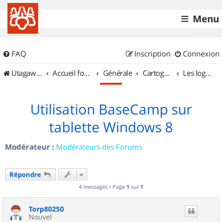
Menu
FAQ
Inscription
Connexion
UtagawaVTT (Randos VTT et VTTAE avec traces GPS)
Accueil forum
Générale
Cartographie et GPS
Les logiciels
Utilisation BaseCamp sur
tablette Windows 8
Modérateur :
Modérateurs des Forums
Répondre
4 messages • Page
1
sur
1
Torp80250
Nouvel