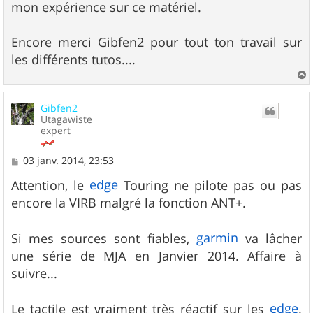
mon expérience sur ce matériel.
Encore merci Gibfen2 pour tout ton travail sur
les différents tutos....
a
u
Gibfen2
t
Utagawiste
expert
M
03 janv. 2014, 23:53
e
s
edge
Attention, le
Touring ne pilote pas ou pas
s
encore la VIRB malgré la fonction ANT+.
a
g
e
garmin
Si mes sources sont fiables,
va lâcher
une série de MJA en Janvier 2014. Affaire à
suivre...
edge
Le tactile est vraiment très réactif sur les
.