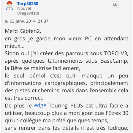
Torp80250
t
Nouvel
Utagawiste
M
03 janv. 2014, 21:37
e
s
Merci Gibfen2,
s
en gros je garde mon vieux PC en attendant
a
g
mieux...
e
Sinon oui j'ai créer des parcours sous TOPO V3,
après quelques tâtonnements sous BaseCamp,
la Bête se maitrise facilement,
le seul bémol c'est qu'il manque un peu
d'informations cartographiques, principalement
des pistes et chemins, mais dans l'ensemble cela
est très correct.
edge
De plus le
Touring PLUS est ultra facile a
utiliser, beaucoup plus a mon gout que l'Etrex 30
qu'un collègue ma prêté quelques temps,
sans rentrer dans les détails il est très ludique,