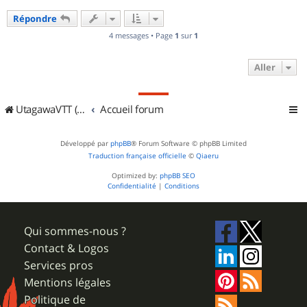
u
Répondre
t
4 messages • Page
1
sur
1
Aller
UtagawaVTT (Randos VTT et VTTAE avec traces GPS)
Accueil forum
Développé par
phpBB
® Forum Software © phpBB Limited
Traduction française officielle
©
Qiaeru
Optimized by:
phpBB SEO
Confidentialité
|
Conditions
Qui sommes-nous ?
Contact & Logos
Services pros
Mentions légales
Politique de