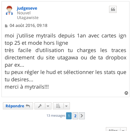
u
judgeseve
t
Nouvel
Utagawiste
M
04 août 2016, 09:18
e
s
moi j'utilise mytrails depuis 1an avec cartes ign
s
top 25 et mode hors ligne
a
g
très facile d'utilisation tu charges les traces
e
directement du site utagawa ou de ta dropbox
par ex...
tu peux régler le hud et sélectionner les stats que
tu desires...
merci à mytrails!!!
a
u
Répondre
t
13 messages
1
2
Suivant
Aller