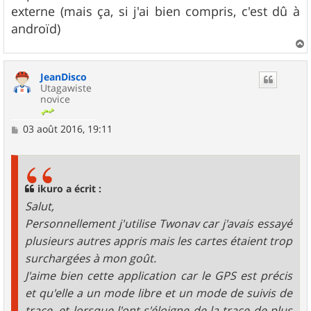
externe (mais ça, si j'ai bien compris, c'est dû à
androïd)
a
u
JeanDisco
t
Utagawiste
novice
M
03 août 2016, 19:11
e
s
s
a
g
ikuro a écrit :
e
Salut,
Personnellement j'utilise Twonav car j'avais essayé
plusieurs autres appris mais les cartes étaient trop
surchargées à mon goût.
J'aime bien cette application car le GPS est précis
et qu'elle a un mode libre et un mode de suivis de
trace, et lorsque l'ont s'éloigne de la trace de plus