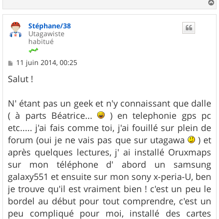
a
u
Stéphane/38
t
Utagawiste
habitué
M
11 juin 2014, 00:25
e
s
Salut !
s
a
g
N' étant pas un geek et n'y connaissant que dalle
e
( à parts Béatrice...
) en telephonie gps pc
etc..... j'ai fais comme toi, j'ai fouillé sur plein de
forum (oui je ne vais pas que sur utagawa
) et
après quelques lectures, j' ai installé Oruxmaps
sur mon téléphone d' abord un samsung
galaxy551 et ensuite sur mon sony x-peria-U, ben
je trouve qu'il est vraiment bien ! c'est un peu le
bordel au début pour tout comprendre, c'est un
peu compliqué pour moi, installé des cartes