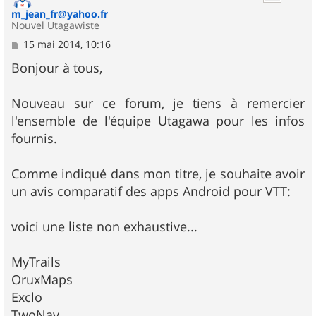
m_jean_fr@yahoo.fr
Nouvel Utagawiste
M
15 mai 2014, 10:16
e
s
Bonjour à tous,
s
a
g
Nouveau sur ce forum, je tiens à remercier
e
l'ensemble de l'équipe Utagawa pour les infos
fournis.
Comme indiqué dans mon titre, je souhaite avoir
un avis comparatif des apps Android pour VTT:
voici une liste non exhaustive...
MyTrails
OruxMaps
Exclo
TwoNav