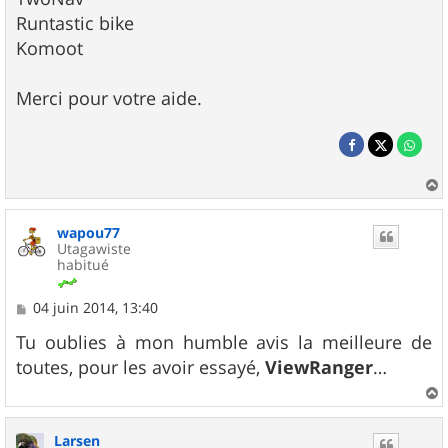
Runtastic bike
Komoot
Merci pour votre aide.
a
u
wapou77
t
Utagawiste
habitué
M
04 juin 2014, 13:40
e
s
Tu oublies à mon humble avis la meilleure de
s
toutes, pour les avoir essayé,
ViewRanger
…
a
g
e
a
u
Larsen
t