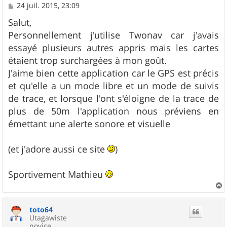
M
24 juil. 2015, 23:09
e
s
Salut,
s
Personnellement j'utilise Twonav car j'avais
a
g
essayé plusieurs autres appris mais les cartes
e
étaient trop surchargées à mon goût.
J'aime bien cette application car le GPS est précis
et qu'elle a un mode libre et un mode de suivis
de trace, et lorsque l'ont s'éloigne de la trace de
plus de 50m l'application nous préviens en
émettant une alerte sonore et visuelle
(et j'adore aussi ce site
)
Sportivement Mathieu
a
u
toto64
t
Utagawiste
novice