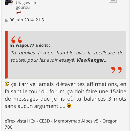
Utagawiste
gourou
M
06 juin 2014, 21:51
e
s
s
a
g
wapou77 a écrit :
e
Tu oublies à mon humble avis la meilleure de
toutes, pour les avoir essayé,
ViewRanger
…
ça t'arrive jamais d'étayer tes affirmations, en
faisant le tour du forum, ça doit faire une 15aine
de messages que je lis où tu balances 3 mots
sans aucun argument ....
eTrex vista HCx - CE3D - Memorymap Alpes v5 - Orégon
700