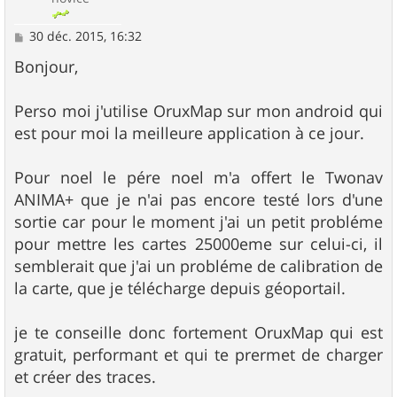
M
30 déc. 2015, 16:32
e
s
Bonjour,
s
a
g
Perso moi j'utilise OruxMap sur mon android qui
e
est pour moi la meilleure application à ce jour.
Pour noel le pére noel m'a offert le Twonav
ANIMA+ que je n'ai pas encore testé lors d'une
sortie car pour le moment j'ai un petit probléme
pour mettre les cartes 25000eme sur celui-ci, il
semblerait que j'ai un probléme de calibration de
la carte, que je télécharge depuis géoportail.
je te conseille donc fortement OruxMap qui est
gratuit, performant et qui te prermet de charger
et créer des traces.