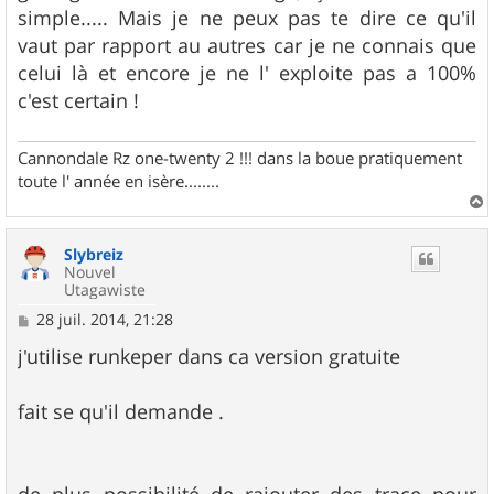
simple..... Mais je ne peux pas te dire ce qu'il
vaut par rapport au autres car je ne connais que
celui là et encore je ne l' exploite pas a 100%
c'est certain !
Cannondale Rz one-twenty 2 !!! dans la boue pratiquement
toute l' année en isère........
a
u
Slybreiz
t
Nouvel
Utagawiste
M
28 juil. 2014, 21:28
e
s
j'utilise runkeper dans ca version gratuite
s
a
g
fait se qu'il demande .
e
de plus possibilité de rajouter des trace pour