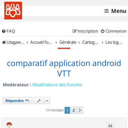
Menu
FAQ
Inscription
Connexion
UtagawaVTT (Randos VTT et VTTAE avec traces GPS)
Accueil forum
Générale
Cartographie et GPS
Les logiciels
comparatif application android
VTT
Modérateur :
Modérateurs des Forums
Répondre
13 messages
1
2
Suivant