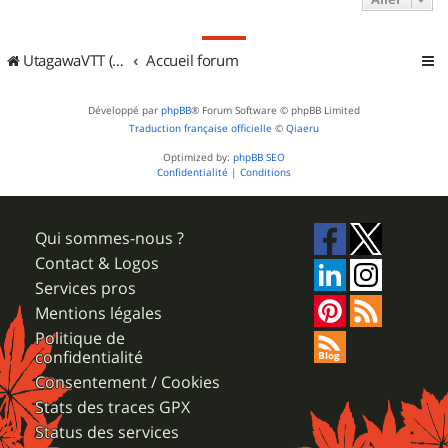
UtagawaVTT (Randos VTT et VTTAE avec traces GPS)
Accueil forum
Développé par
phpBB
® Forum Software © phpBB Limited
Traduction française officielle
©
Qiaeru
Optimized by:
phpBB SEO
Confidentialité
|
Conditions
Qui sommes-nous ?
Contact & Logos
Services pros
Mentions légales
Politique de
confidentialité
Consentement / Cookies
Stats des traces GPX
Status des services