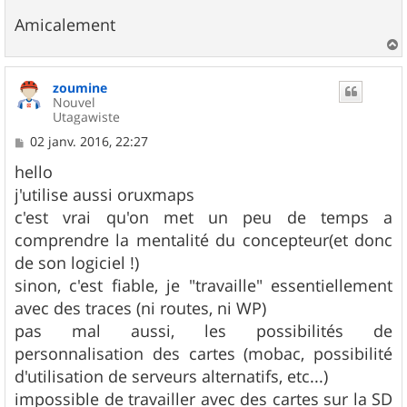
Amicalement
a
u
zoumine
t
Nouvel
Utagawiste
M
02 janv. 2016, 22:27
e
s
hello
s
j'utilise aussi oruxmaps
a
g
c'est vrai qu'on met un peu de temps a
e
comprendre la mentalité du concepteur(et donc
de son logiciel !)
sinon, c'est fiable, je "travaille" essentiellement
avec des traces (ni routes, ni WP)
pas mal aussi, les possibilités de
personnalisation des cartes (mobac, possibilité
d'utilisation de serveurs alternatifs, etc...)
impossible de travailler avec des cartes sur la SD