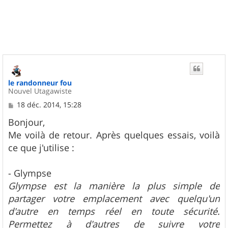
u
t
le randonneur fou
Nouvel Utagawiste
M
18 déc. 2014, 15:28
e
s
Bonjour,
s
Me voilà de retour. Après quelques essais, voilà
a
g
ce que j'utilise :
e
- Glympse
Glympse est la manière la plus simple de
partager votre emplacement avec quelqu'un
d'autre en temps réel en toute sécurité.
Permettez à d'autres de suivre votre