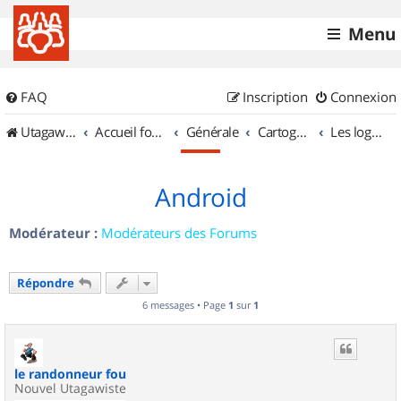
Menu
FAQ
Inscription
Connexion
UtagawaVTT (Randos VTT et VTTAE avec traces GPS)
Accueil forum
Générale
Cartographie et GPS
Les logiciels
Android
Modérateur :
Modérateurs des Forums
Répondre
6 messages • Page
1
sur
1
le randonneur fou
Nouvel Utagawiste