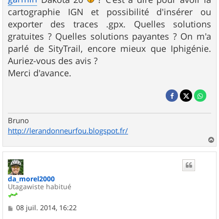
cartographie IGN et possibilité d'insérer ou
exporter des traces .gpx. Quelles solutions
gratuites ? Quelles solutions payantes ? On m'a
parlé de SityTrail, encore mieux que Iphigénie.
Auriez-vous des avis ?
Merci d'avance.
Bruno
http://lerandonneurfou.blogspot.fr/
a
u
t
da_morel2000
Utagawiste habitué
M
08 juil. 2014, 16:22
e