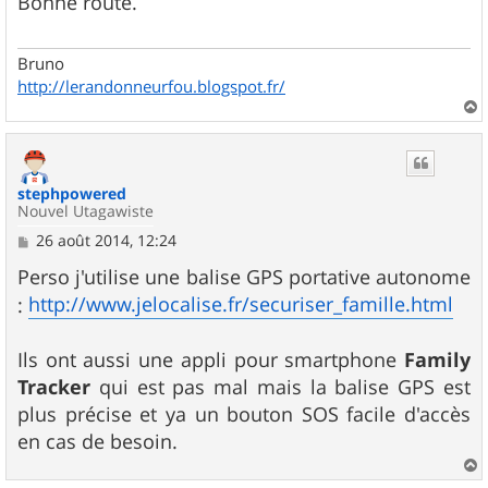
Bonne route.
a
g
e
Bruno
http://lerandonneurfou.blogspot.fr/
a
u
t
stephpowered
Nouvel Utagawiste
M
26 août 2014, 12:24
e
s
Perso j'utilise une balise GPS portative autonome
s
http://www.jelocalise.fr/securiser_famille.html
:
a
g
e
Ils ont aussi une appli pour smartphone
Family
Tracker
qui est pas mal mais la balise GPS est
plus précise et ya un bouton SOS facile d'accès
en cas de besoin.
a