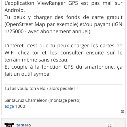
s
L'application ViewRanger GPS est pas mal sur
s
Android.
a
g
Tu peux y charger des fonds de carte gratuit
e
(OpenStreet Map par exemple) et/ou payant (IGN
1/25000 - avec abonnement annuel).
L'intéret, c'est que tu peux charger les cartes en
WiFi chez toi et les consulter ensuite sur le
terrain même sans réseau.
Et couplé à la fonction GPS du smartphone, ça
fait un outil sympa
Tu l'as voulu ton vélo ? alors pédale !!!
SantaCruz Chameleon (montage perso)
edge
1000
a
u
tamaro
t