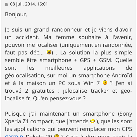
M
08 juil. 2014, 16:01
e
s
Bonjour,
s
a
g
Je suis un grand randonneur et je viens d'avoir
e
un accident. Ma femme souhaite à l'avenir,
pouvoir me localiser (uniquement en randonnée,
faut pas déc...
) . La solution la plus simple
semble être smartphone + GPS + GSM. Quelle
sont les meilleures applications de
géolocalisation, sur moi un smartphone Androïd
et à la maison un PC sous Win 7
? J'en ai
trouvé 2 gratuites : jelocalise tracker et geo-
localise.fr. Qu'en pensez-vous ?
Puisque j'ai maintenant un smartphone (Sony
Xperia Z1 compact, que j'attends
), quelles sont
les applications qui peuvent remplacer mon GPS
garmin
Dakota 20
? C'est à dire pour avoir la