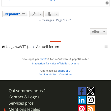
a
u
Répondre
t
6 messages • Page
1
sur
1
Aller
UtagawaVTT (Randos VTT et VTTAE avec traces GPS)
Accueil forum
Développé par
phpBB
® Forum Software © phpBB Limited
Traduction française officielle
©
Qiaeru
Optimized by:
phpBB SEO
Confidentialité
|
Conditions
Qui sommes-nous ?
Contact & Logos
Services pros
Mentions légales