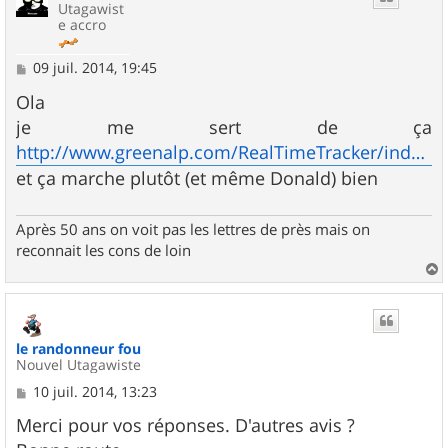
Utagawist
e accro
M
09 juil. 2014, 19:45
e
s
Ola
s
je me sert de ça
a
g
http://www.greenalp.com/RealTimeTracker/index.php
e
et ça marche plutôt (et même Donald) bien
Après 50 ans on voit pas les lettres de près mais on
reconnait les cons de loin
a
u
t
le randonneur fou
Nouvel Utagawiste
M
10 juil. 2014, 13:23
e
s
Merci pour vos réponses. D'autres avis ?
s