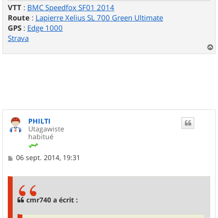
VTT
:
BMC Speedfox SF01 2014
Route
:
Lapierre Xelius SL 700 Green Ultimate
GPS
:
Edge 1000
Strava
a
u
t
PHILTI
Utagawiste
habitué
M
06 sept. 2014, 19:31
e
s
s
a
g
cmr740 a écrit :
e