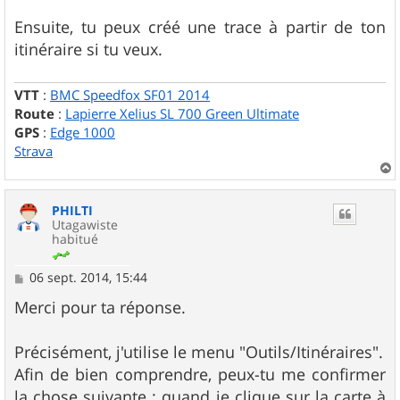
a
g
Ensuite, tu peux créé une trace à partir de ton
e
itinéraire si tu veux.
VTT
:
BMC Speedfox SF01 2014
Route
:
Lapierre Xelius SL 700 Green Ultimate
GPS
:
Edge 1000
Strava
a
u
PHILTI
t
Utagawiste
habitué
M
06 sept. 2014, 15:44
e
s
Merci pour ta réponse.
s
a
g
Précisément, j'utilise le menu "Outils/Itinéraires".
e
Afin de bien comprendre, peux-tu me confirmer
la chose suivante : quand je clique sur la carte à