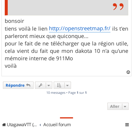
bonsoir
http://openstreetmap.fr/
tiens voilà le lien
ils t'en
parleront mieux que quiconque...
pour le fait de ne télécharger que la région utile,
cela vient du fait que mon dakota 10 n'a qu'une
mémoire interne de 911Mo
voilà
a
u
Répondre
t
10 messages • Page
1
sur
1
Aller
UtagawaVTT (Randos VTT et VTTAE avec traces GPS)
Accueil forum