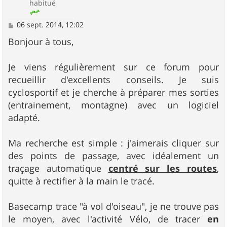
habitué
M
06 sept. 2014, 12:02
e
s
Bonjour à tous,
s
a
g
Je viens régulièrement sur ce forum pour
e
recueillir d'excellents conseils. Je suis
cyclosportif et je cherche à préparer mes sorties
(entrainement, montagne) avec un logiciel
adapté.
Ma recherche est simple : j'aimerais cliquer sur
des points de passage, avec idéalement un
traçage automatique
centré sur les routes
,
quitte à rectifier à la main le tracé.
Basecamp trace "à vol d'oiseau", je ne trouve pas
le moyen, avec l'activité Vélo, de tracer
en