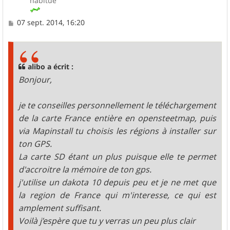
habitué
M
07 sept. 2014, 16:20
e
s
s
a
g
alibo a écrit :
e
Bonjour,
je te conseilles personnellement le téléchargement
de la carte France entière en opensteetmap, puis
via Mapinstall tu choisis les régions à installer sur
ton GPS.
La carte SD étant un plus puisque elle te permet
d'accroitre la mémoire de ton gps.
j'utilise un dakota 10 depuis peu et je ne met que
la region de France qui m'interesse, ce qui est
amplement suffisant.
Voilà j’espère que tu y verras un peu plus clair