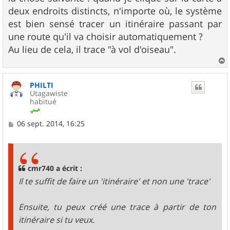
deux endroits distincts, n'importe où, le système
est bien sensé tracer un itinéraire passant par
une route qu'il va choisir automatiquement ?
Au lieu de cela, il trace "à vol d'oiseau".
a
u
PHILTI
t
Utagawiste
habitué
M
06 sept. 2014, 16:25
e
s
s
a
g
cmr740 a écrit :
e
Il te suffit de faire un 'itinéraire' et non une 'trace'
Ensuite, tu peux créé une trace à partir de ton
itinéraire si tu veux.