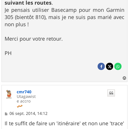
suivant les routes
.
Je pensais utiliser Basecamp pour mon Garmin
305 (bientôt 810), mais je ne suis pas marié avec
non plus !
Merci pour votre retour.
PH
a
u
cmr740
t
Utagawist
e accro
M
06 sept. 2014, 14:12
e
s
Il te suffit de faire un 'itinéraire' et non une 'trace'
s