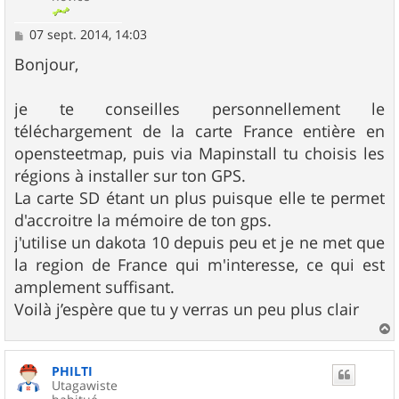
M
07 sept. 2014, 14:03
e
s
Bonjour,
s
a
g
je te conseilles personnellement le
e
téléchargement de la carte France entière en
opensteetmap, puis via Mapinstall tu choisis les
régions à installer sur ton GPS.
La carte SD étant un plus puisque elle te permet
d'accroitre la mémoire de ton gps.
j'utilise un dakota 10 depuis peu et je ne met que
la region de France qui m'interesse, ce qui est
amplement suffisant.
Voilà j’espère que tu y verras un peu plus clair
a
u
PHILTI
t
Utagawiste