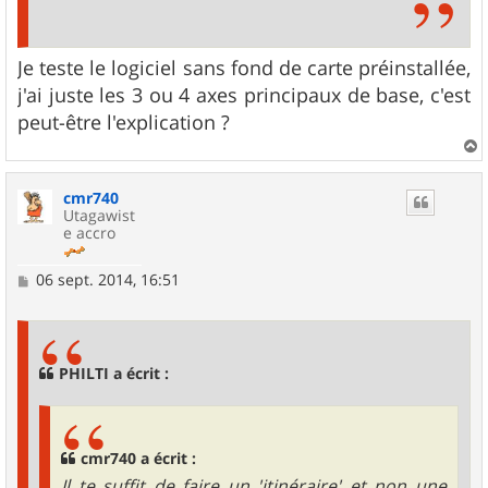
Je teste le logiciel sans fond de carte préinstallée,
j'ai juste les 3 ou 4 axes principaux de base, c'est
peut-être l'explication ?
a
u
cmr740
t
Utagawist
e accro
M
06 sept. 2014, 16:51
e
s
s
a
g
PHILTI a écrit :
e
cmr740 a écrit :
Il te suffit de faire un 'itinéraire' et non une