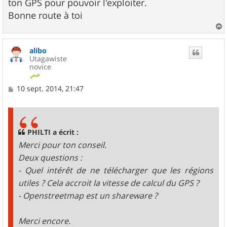
ton GPS pour pouvoir l'exploiter.
Bonne route à toi
a
u
alibo
t
Utagawiste
novice
M
10 sept. 2014, 21:47
e
s
s
a
g
PHILTI a écrit :
e
Merci pour ton conseil.
Deux questions :
- Quel intérêt de ne télécharger que les régions
utiles ? Cela accroit la vitesse de calcul du GPS ?
- Openstreetmap est un shareware ?
Merci encore.