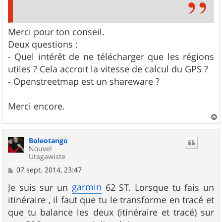
Merci pour ton conseil.
Deux questions :
- Quel intérêt de ne télécharger que les régions
utiles ? Cela accroit la vitesse de calcul du GPS ?
- Openstreetmap est un shareware ?
Merci encore.
a
u
Boleotango
t
Nouvel
Utagawiste
M
07 sept. 2014, 23:47
e
s
garmin
Je suis sur un
62 ST. Lorsque tu fais un
s
itinéraire , il faut que tu le transforme en tracé et
a
g
que tu balance les deux (itinéraire et tracé) sur
e