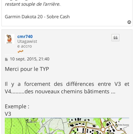
restant souple de l'arrière
.
Garmin Dakota 20 - Sobre Cash
a
u
cmr740
t
Utagawist
e accro
M
10 sept. 2015, 21:40
e
s
Merci pour le TYP
s
a
g
Il y a forcement des différences entre V3 et
e
V4.........des nouveaux chemins bâtiments ...
Exemple :
V3