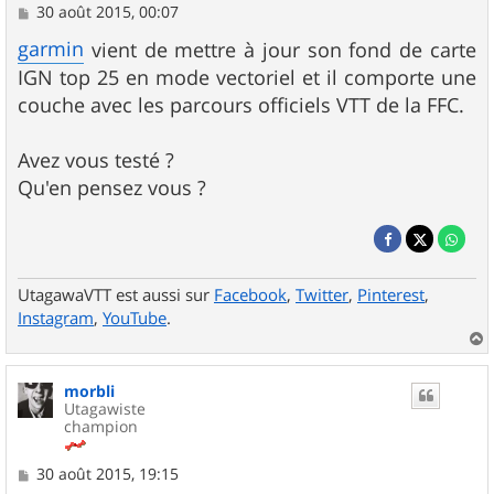
M
30 août 2015, 00:07
e
s
garmin
vient de mettre à jour son fond de carte
s
IGN top 25 en mode vectoriel et il comporte une
a
g
couche avec les parcours officiels VTT de la FFC.
e
Avez vous testé ?
Qu'en pensez vous ?
UtagawaVTT est aussi sur
Facebook
,
Twitter
,
Pinterest
,
Instagram
,
YouTube
.
a
u
morbli
t
Utagawiste
champion
M
30 août 2015, 19:15
e