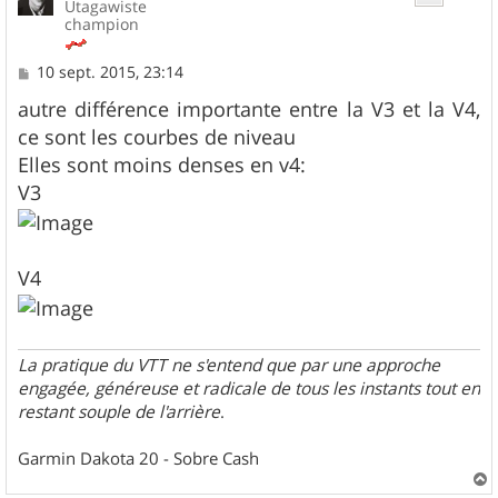
Utagawiste
champion
M
10 sept. 2015, 23:14
e
s
autre différence importante entre la V3 et la V4,
s
ce sont les courbes de niveau
a
g
Elles sont moins denses en v4:
e
V3
V4
La pratique du VTT ne s'entend que par une approche
engagée, généreuse et radicale de tous les instants tout en
restant souple de l'arrière
.
Garmin Dakota 20 - Sobre Cash
a