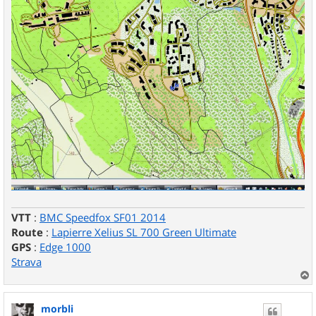
VTT
:
BMC Speedfox SF01 2014
Route
:
Lapierre Xelius SL 700 Green Ultimate
GPS
:
Edge 1000
Strava
a
u
morbli
t