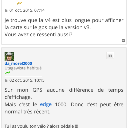
M
01 oct. 2015, 07:14
e
s
Je trouve que la v4 est plus longue pour afficher
s
la carte sur le gps que la version v3.
a
g
Vous avez ce ressenti aussi?
e
a
u
t
da_morel2000
Utagawiste habitué
M
02 oct. 2015, 10:15
e
s
Sur mon GPS aucune différence de temps
s
d'affichage.
a
g
edge
Mais c'est le
1000. Donc c'est peut être
e
normal très récent.
Tu l'as voulu ton vélo ? alors pédale !!!