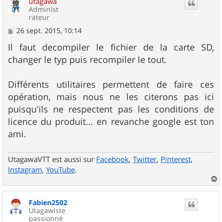
utagawa
t
Administ
rateur
M
26 sept. 2015, 10:14
e
s
Il faut decompiler le fichier de la carte SD,
s
changer le typ puis recompiler le tout.
a
g
e
Différents utilitaires permettent de faire ces
opération, mais nous ne les citerons pas ici
puisqu'ils ne respectent pas les conditions de
licence du produit... en revanche google est ton
ami.
UtagawaVTT est aussi sur
Facebook
,
Twitter
,
Pinterest
,
Instagram
,
YouTube
.
a
u
Fabien2502
t
Utagawiste
passionné