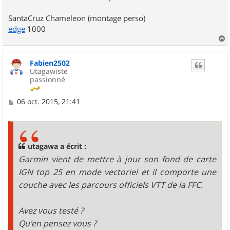
SantaCruz Chameleon (montage perso)
edge
1000
a
u
Fabien2502
t
Utagawiste
passionné
M
06 oct. 2015, 21:41
e
s
s
a
g
utagawa a écrit :
e
Garmin vient de mettre à jour son fond de carte
IGN top 25 en mode vectoriel et il comporte une
couche avec les parcours officiels VTT de la FFC.
Avez vous testé ?
Qu'en pensez vous ?