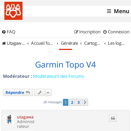
Menu
FAQ
Inscription
Connexion
UtagawaVTT (Randos VTT et VTTAE avec traces GPS)
Accueil forum
Générale
Cartographie et GPS
Les logiciels
Garmin Topo V4
Modérateur :
Modérateurs des Forums
Répondre
28 messages
1
2
3
Suivant
utagawa
Administ
rateur