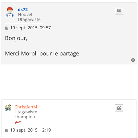
u
ds72
t
Nouvel
Utagawiste
M
19 sept. 2015, 09:57
e
s
Bonjour,
s
a
g
Merci Morbli pour le partage
e
a
u
t
ChristianM
Utagawiste
champion
M
19 sept. 2015, 12:19
e