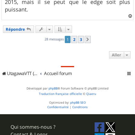
2015, mais il se peut que le edge soit plus
puissant.
a
u
Répondre
t
28 messages
1
2
3
Suivant
Aller
UtagawaVTT (Randos VTT et VTTAE avec traces GPS)
Accueil forum
Développé par
phpBB
® Forum Software © phpBB Limited
Traduction française officielle
©
Qiaeru
Optimized by:
phpBB SEO
Confidentialité
|
Conditions
Qui sommes-nous ?
Contact & Logos