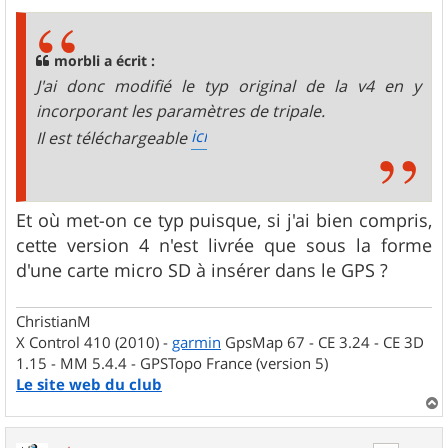
s
s
a
g
morbli a écrit :
e
J'ai donc modifié le typ original de la v4 en y
incorporant les paramètres de tripale.
ici
Il est téléchargeable
Et où met-on ce typ puisque, si j'ai bien compris,
cette version 4 n'est livrée que sous la forme
d'une carte micro SD à insérer dans le GPS ?
ChristianM
X Control 410 (2010) -
garmin
GpsMap 67 - CE 3.24 - CE 3D
1.15 - MM 5.4.4 - GPSTopo France (version 5)
Le site web du club
a
u