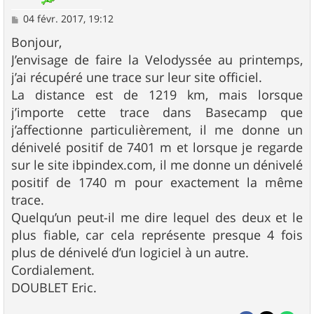
M
04 févr. 2017, 19:12
e
s
Bonjour,
s
J’envisage de faire la Velodyssée au printemps,
a
g
j’ai récupéré une trace sur leur site officiel.
e
La distance est de 1219 km, mais lorsque
j’importe cette trace dans Basecamp que
j’affectionne particulièrement, il me donne un
dénivelé positif de 7401 m et lorsque je regarde
sur le site ibpindex.com, il me donne un dénivelé
positif de 1740 m pour exactement la même
trace.
Quelqu’un peut-il me dire lequel des deux et le
plus fiable, car cela représente presque 4 fois
plus de dénivelé d’un logiciel à un autre.
Cordialement.
DOUBLET Eric.