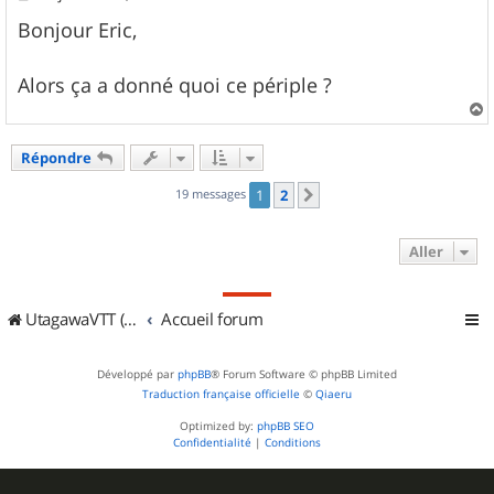
e
s
Bonjour Eric,
s
a
g
Alors ça a donné quoi ce périple ?
e
a
u
Répondre
t
19 messages
1
2
Suivant
Aller
UtagawaVTT (Randos VTT et VTTAE avec traces GPS)
Accueil forum
Développé par
phpBB
® Forum Software © phpBB Limited
Traduction française officielle
©
Qiaeru
Optimized by:
phpBB SEO
Confidentialité
|
Conditions