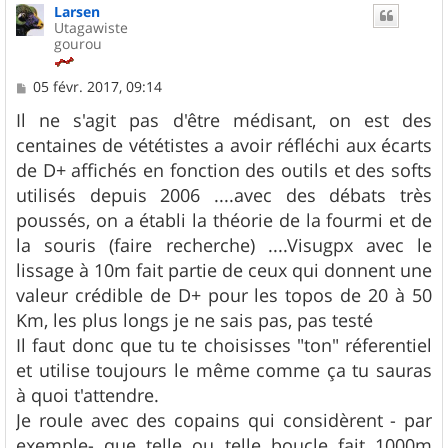
Larsen
Utagawiste
gourou
M
05 févr. 2017, 09:14
e
s
Il ne s'agit pas d'être médisant, on est des
s
centaines de vététistes a avoir réfléchi aux écarts
a
g
de D+ affichés en fonction des outils et des softs
e
utilisés depuis 2006 ....avec des débats très
poussés, on a établi la théorie de la fourmi et de
la souris (faire recherche) ....Visugpx avec le
lissage à 10m fait partie de ceux qui donnent une
valeur crédible de D+ pour les topos de 20 à 50
Km, les plus longs je ne sais pas, pas testé
Il faut donc que tu te choisisses "ton" réferentiel
et utilise toujours le même comme ça tu sauras
à quoi t'attendre.
Je roule avec des copains qui considèrent - par
exemple- que telle ou telle boucle fait 1000m