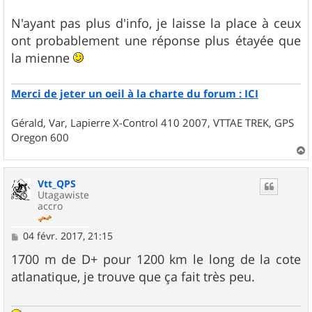
N'ayant pas plus d'info, je laisse la place à ceux
ont probablement une réponse plus étayée que
la mienne
Merci de jeter un oeil à la charte du forum : ICI
Gérald, Var, Lapierre X-Control 410 2007, VTTAE TREK, GPS
Oregon 600
a
u
Vtt_QPS
t
Utagawiste
accro
M
04 févr. 2017, 21:15
e
s
1700 m de D+ pour 1200 km le long de la cote
s
atlanatique, je trouve que ça fait très peu.
a
g
e