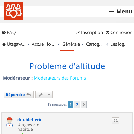
Menu
FAQ
Inscription
Connexion
UtagawaVTT (Randos VTT et VTTAE avec traces GPS)
Accueil forum
Générale
Cartographie et GPS
Les logiciels
Probleme d'altitude
Modérateur :
Modérateurs des Forums
Répondre
19 messages
1
2
Suivant
doublet eric
Utagawiste
habitué