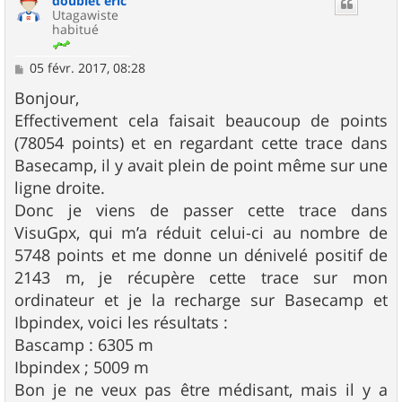
doublet eric
Utagawiste
habitué
M
05 févr. 2017, 08:28
e
s
Bonjour,
s
Effectivement cela faisait beaucoup de points
a
g
(78054 points) et en regardant cette trace dans
e
Basecamp, il y avait plein de point même sur une
ligne droite.
Donc je viens de passer cette trace dans
VisuGpx, qui m’a réduit celui-ci au nombre de
5748 points et me donne un dénivelé positif de
2143 m, je récupère cette trace sur mon
ordinateur et je la recharge sur Basecamp et
Ibpindex, voici les résultats :
Bascamp : 6305 m
Ibpindex ; 5009 m
Bon je ne veux pas être médisant, mais il y a