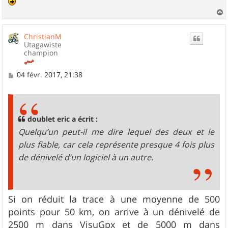
a
u
ChristianM
t
Utagawiste
champion
M
04 févr. 2017, 21:38
e
s
s
a
g
doublet eric a écrit :
e
Quelqu’un peut-il me dire lequel des deux et le
plus fiable, car cela représente presque 4 fois plus
de dénivelé d’un logiciel à un autre.
Si on réduit la trace à une moyenne de 500
points pour 50 km, on arrive à un dénivelé de
2500 m dans VisuGpx et de 5000 m dans