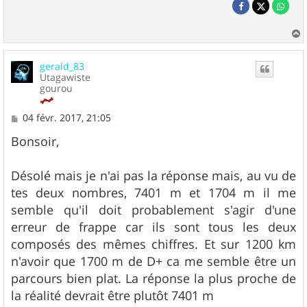
a
u
gerald_83
t
Utagawiste
gourou
M
04 févr. 2017, 21:05
e
s
Bonsoir,
s
a
g
Désolé mais je n'ai pas la réponse mais, au vu de
e
tes deux nombres, 7401 m et 1704 m il me
semble qu'il doit probablement s'agir d'une
erreur de frappe car ils sont tous les deux
composés des mêmes chiffres. Et sur 1200 km
n'avoir que 1700 m de D+ ca me semble être un
parcours bien plat. La réponse la plus proche de
la réalité devrait être plutôt 7401 m