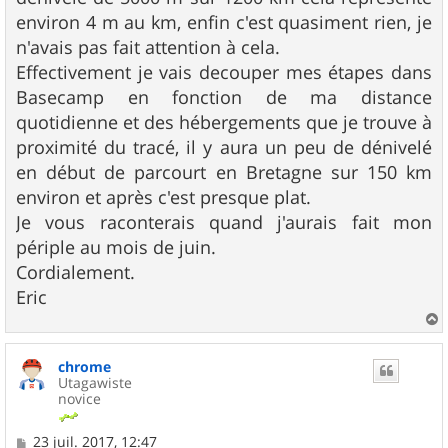
environ 4 m au km, enfin c'est quasiment rien, je
n'avais pas fait attention à cela.
Effectivement je vais decouper mes étapes dans
Basecamp en fonction de ma distance
quotidienne et des hébergements que je trouve à
proximité du tracé, il y aura un peu de dénivelé
en début de parcourt en Bretagne sur 150 km
environ et après c'est presque plat.
Je vous raconterais quand j'aurais fait mon
périple au mois de juin.
Cordialement.
Eric
a
u
chrome
t
Utagawiste
novice
M
23 juil. 2017, 12:47