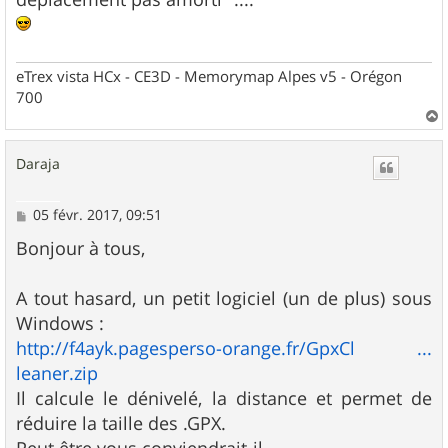
eTrex vista HCx - CE3D - Memorymap Alpes v5 - Orégon
700
a
u
Daraja
t
M
05 févr. 2017, 09:51
e
s
Bonjour à tous,
s
a
g
A tout hasard, un petit logiciel (un de plus) sous
e
Windows :
http://f4ayk.pagesperso-orange.fr/GpxCl ...
leaner.zip
Il calcule le dénivelé, la distance et permet de
réduire la taille des .GPX.