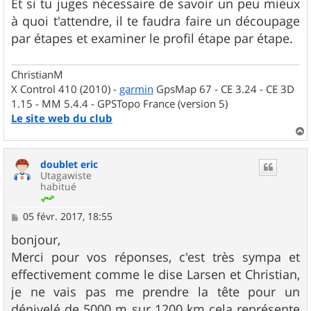
Et si tu juges nécessaire de savoir un peu mieux
à quoi t'attendre, il te faudra faire un découpage
par étapes et examiner le profil étape par étape.
ChristianM
X Control 410 (2010) -
garmin
GpsMap 67 - CE 3.24 - CE 3D
1.15 - MM 5.4.4 - GPSTopo France (version 5)
Le site web du club
a
u
doublet eric
t
Utagawiste
habitué
M
05 févr. 2017, 18:55
e
s
bonjour,
s
Merci pour vos réponses, c'est très sympa et
a
g
effectivement comme le dise Larsen et Christian,
e
je ne vais pas me prendre la tête pour un
dénivelé de 5000 m sur 1200 km cela représente