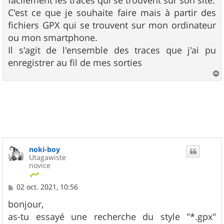
facilement les traces qui se trouvent sur son site.
e
C'est ce que je souhaite faire mais à partir des
fichiers GPX qui se trouvent sur mon ordinateur
ou mon smartphone.
Il s'agit de l'ensemble des traces que j'ai pu
enregistrer au fil de mes sorties
a
u
t
noki-boy
Utagawiste
novice
M
02 oct. 2021, 10:56
e
s
bonjour,
s
as-tu essayé une recherche du style "*.gpx"
a