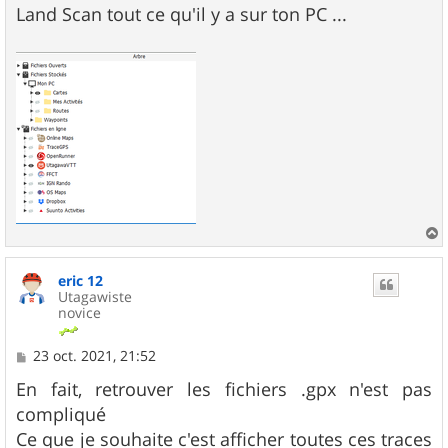
g
Land Scan tout ce qu'il y a sur ton PC ...
e
a
u
eric 12
t
Utagawiste
novice
M
23 oct. 2021, 21:52
e
s
En fait, retrouver les fichiers .gpx n'est pas
s
compliqué
a
g
Ce que je souhaite c'est afficher toutes ces traces