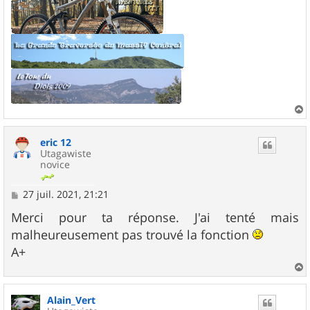
a
u
eric 12
t
Utagawiste
novice
M
27 juil. 2021, 21:21
e
s
Merci pour ta réponse. J'ai tenté mais
s
malheureusement pas trouvé la fonction
a
g
A+
e
a
u
Alain_Vert
t