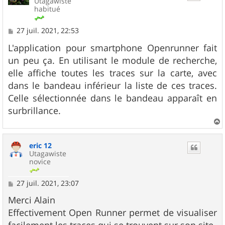
Utagawiste
habitué
M
27 juil. 2021, 22:53
e
s
L'application pour smartphone Openrunner fait
s
un peu ça. En utilisant le module de recherche,
a
g
elle affiche toutes les traces sur la carte, avec
e
dans le bandeau inférieur la liste de ces traces.
Celle sélectionnée dans le bandeau apparaît en
surbrillance.
a
u
eric 12
t
Utagawiste
novice
M
27 juil. 2021, 23:07
e
s
Merci Alain
s
Effectivement Open Runner permet de visualiser
a
g