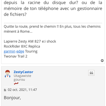
g
depuis la racine du disque dur? ou de la
e
mémoire de ton téléphone avec un gestionnaire
de fichiers?
Quitte la route, prend le chemin !! En plus, tous les chemins
mènent à Rome...
Lapierre Zesty AM 827 e:i shock
RockRider 8XC Replica
garmin
edge
Touring
Twonav Trail 2
a
u
ZestyCastor
t
Utagawiste
gourou
M
02 oct. 2021, 11:47
e
s
Bonjour,
s
a