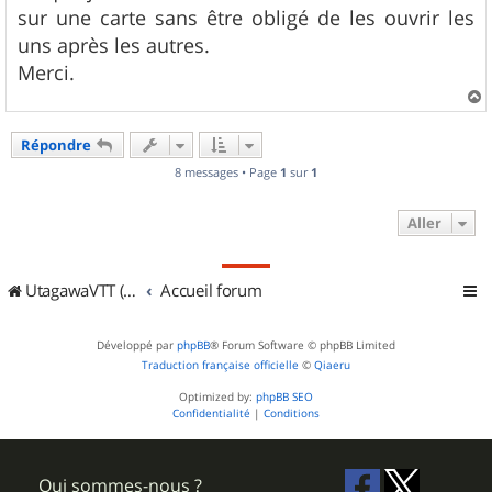
e
sur une carte sans être obligé de les ouvrir les
uns après les autres.
Merci.
a
u
Répondre
t
8 messages • Page
1
sur
1
Aller
UtagawaVTT (Randos VTT et VTTAE avec traces GPS)
Accueil forum
Développé par
phpBB
® Forum Software © phpBB Limited
Traduction française officielle
©
Qiaeru
Optimized by:
phpBB SEO
Confidentialité
|
Conditions
Qui sommes-nous ?