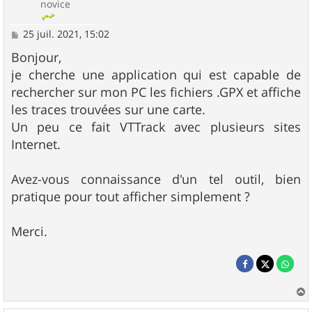
novice
M
25 juil. 2021, 15:02
e
s
Bonjour,
s
je cherche une application qui est capable de
a
g
rechercher sur mon PC les fichiers .GPX et affiche
e
les traces trouvées sur une carte.
Un peu ce fait VTTrack avec plusieurs sites
Internet.
Avez-vous connaissance d'un tel outil, bien
pratique pour tout afficher simplement ?
Merci.
a