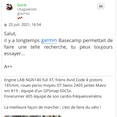
u
Garik
t
Utagawiste
gourou
M
25 juil. 2021, 16:54
e
s
Salut,
s
garmin
il y a longtemps
Basecamp permettait de
a
g
faire une telle recherche, tu peux toujours
e
essayer...
A++
Engine LAB NGN140 full XT, freins Avid Code 4 pistons
185mm, roues perso moyeu DT Swiss 240S jantes Mavic
xm 819 ; équipé d'un GPSmap 60CSx.
Forerunner 405 équipé de son cardio-fréquencemètre.
La meilleure façon de marcher ; c'est de faire du vélo !