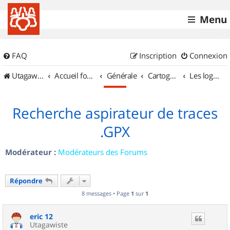
Menu
FAQ
Inscription
Connexion
UtagawaVTT (Randos VTT et VTTAE avec traces GPS)
Accueil forum
Générale
Cartographie et GPS
Les logiciels
Recherche aspirateur de traces
.GPX
Modérateur :
Modérateurs des Forums
Répondre
8 messages • Page
1
sur
1
eric 12
Utagawiste