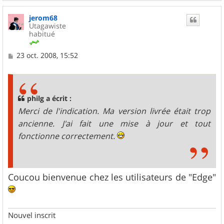
a
u
jerom68
t
Utagawiste
habitué
M
23 oct. 2008, 15:52
e
s
s
a
g
philg a écrit :
e
Merci de l'indication. Ma version livrée était trop
ancienne. J'ai fait une mise à jour et tout
fonctionne correctement.
Coucou bienvenue chez les utilisateurs de "Edge"
Nouvel inscrit