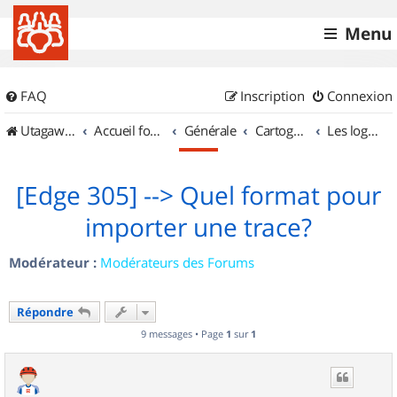
Menu
FAQ
Inscription
Connexion
UtagawaVTT (Randos VTT et VTTAE avec traces GPS)
Accueil forum
Générale
Cartographie et GPS
Les logiciels
[Edge 305] --> Quel format pour
importer une trace?
Modérateur :
Modérateurs des Forums
Répondre
9 messages • Page
1
sur
1