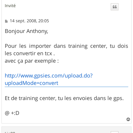
u
Invité
t
M
14 sept. 2008, 20:05
e
s
Bonjour Anthony,
s
a
g
Pour les importer dans training center, tu dois
e
les convertir en tcx .
avec ça par exemple :
http://www.gpsies.com/upload.do?
uploadMode=convert
Et de training center, tu les envoies dans le gps.
@ +:D
a
u