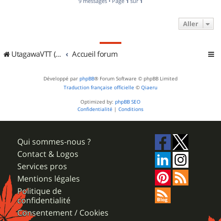
9 messages • Page
1
sur
1
Aller
UtagawaVTT (Randos VTT et VTTAE avec traces GPS)
Accueil forum
Développé par
phpBB
® Forum Software © phpBB Limited
Traduction française officielle
©
Qiaeru
Optimized by:
phpBB SEO
Confidentialité
|
Conditions
Qui sommes-nous ?
Contact & Logos
Services pros
Mentions légales
Politique de
confidentialité
Consentement / Cookies