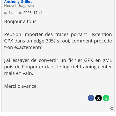
Anthony Grillot
Nouvel Utagawiste
M
14 sept. 2008, 17:41
e
s
Bonjour à tous,
s
a
g
Peut-on importer des traces portant l'extention
e
GPX dans un edge 305? si oui, comment procède
t-on exactement?
J'ai essayer de convertir un fichier GPX en XML
puis de l'importer dans le logiciel training center
mais en vain.
Merci d'avance.
a