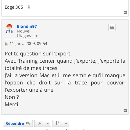
Edge 305 HR
a
u
Blondin97
t
Nouvel
Utagawiste
M
11 janv. 2009, 09:54
e
s
Petite question sur l'export.
s
Avec Training center quand j'exporte, j'exporte la
a
g
totalité de mes traces
e
J'ai la version Mac et il me semble qu'il manque
l'option clic droit sur la trace pour pouvoir
l'exporter une à une
Non ?
Merci
a
u
Répondre
t