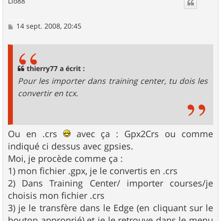
Lio88
t
M
14 sept. 2008, 20:45
e
s
s
a
g
thierry77 a écrit :
e
Pour les importer dans training center, tu dois les
convertir en tcx.
Ou en .crs
avec ça : Gpx2Crs ou comme
indiqué ci dessus avec gpsies.
Moi, je procède comme ça :
1) mon fichier .gpx, je le convertis en .crs
2) Dans Training Center/ importer courses/je
choisis mon fichier .crs
3) je le transfère dans le Edge (en cliquant sur le
bouton approprié) et je le retrouve dans le menu