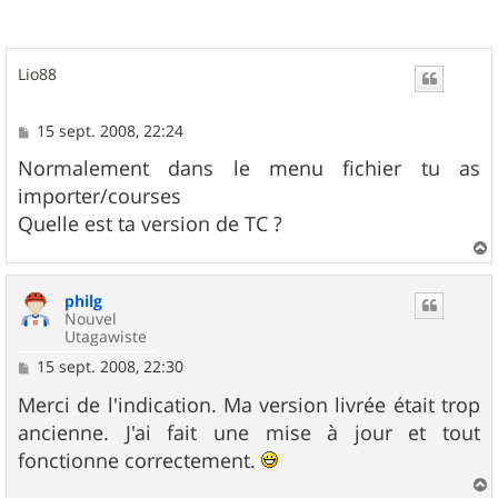
Lio88
M
15 sept. 2008, 22:24
e
s
Normalement dans le menu fichier tu as
s
importer/courses
a
g
Quelle est ta version de TC ?
e
a
u
philg
t
Nouvel
Utagawiste
M
15 sept. 2008, 22:30
e
s
Merci de l'indication. Ma version livrée était trop
s
ancienne. J'ai fait une mise à jour et tout
a
g
fonctionne correctement.
e