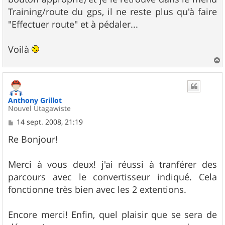
Training/route du gps, il ne reste plus qu'à faire
"Effectuer route" et à pédaler...
Voilà
a
u
t
Anthony Grillot
Nouvel Utagawiste
M
14 sept. 2008, 21:19
e
s
Re Bonjour!
s
a
g
Merci à vous deux! j'ai réussi à tranférer des
e
parcours avec le convertisseur indiqué. Cela
fonctionne très bien avec les 2 extentions.
Encore merci! Enfin, quel plaisir que se sera de