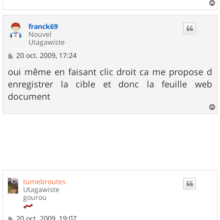
a
u
franck69
t
Nouvel
Utagawiste
M
20 oct. 2009, 17:24
e
s
oui même en faisant clic droit ca me propose d
s
enregistrer la cible et donc la feuille web
a
g
document
e
a
u
t
tumebroutes
Utagawiste
gourou
M
20 oct. 2009, 19:07