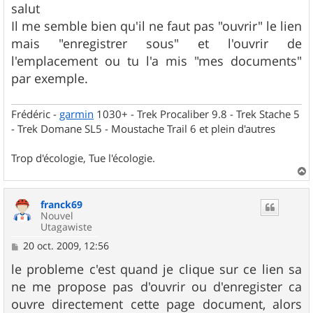
s
salut
s
Il me semble bien qu'il ne faut pas "ouvrir" le lien
a
g
mais "enregistrer sous" et l'ouvrir de
e
l'emplacement ou tu l'a mis "mes documents"
par exemple.
Frédéric -
garmin
1030+ - Trek Procaliber 9.8 - Trek Stache 5
- Trek Domane SL5 - Moustache Trail 6 et plein d'autres
Trop d'écologie, Tue l'écologie.
a
u
franck69
t
Nouvel
Utagawiste
M
20 oct. 2009, 12:56
e
s
le probleme c'est quand je clique sur ce lien sa
s
ne me propose pas d'ouvrir ou d'enregister ca
a
g
ouvre directement cette page document, alors
e