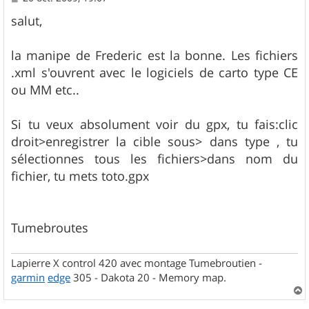
e
s
salut,
s
a
g
la manipe de Frederic est la bonne. Les fichiers
e
.xml s'ouvrent avec le logiciels de carto type CE
ou MM etc..
Si tu veux absolument voir du gpx, tu fais:clic
droit>enregistrer la cible sous> dans type , tu
sélectionnes tous les fichiers>dans nom du
fichier, tu mets toto.gpx
Tumebroutes
Lapierre X control 420 avec montage Tumebroutien -
garmin
edge
305 - Dakota 20 - Memory map.
a