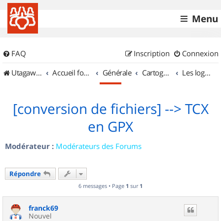
Menu
FAQ
Inscription
Connexion
UtagawaVTT (Randos VTT et VTTAE avec traces GPS)
Accueil forum
Générale
Cartographie et GPS
Les logiciels
[conversion de fichiers] --> TCX
en GPX
Modérateur :
Modérateurs des Forums
Répondre
6 messages • Page
1
sur
1
franck69
Nouvel