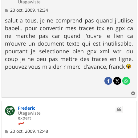
Utagawiste
M
20 oct. 2009, 12:34
e
s
salut a tous, je ne comprend pas quand j'utilise
s
babel.. pour convertir mes traces tcx en gpx ca
a
g
ne marche pas car quand j'ouvre le lien ca
e
m'ouvre un document texte qui est inutilisable.
pourtant je selectionne bien gpx xml wtr. du
coup je ne peu pas mettre des traces en ligne.
pouuvez vous m'aider ? merci d'avance, franck
a
u
Frederic
t
Utagawiste
expert
M
20 oct. 2009, 12:48
e