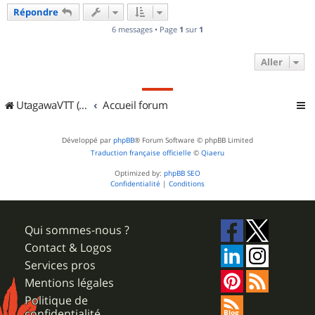
u
Répondre
t
6 messages • Page
1
sur
1
Aller
UtagawaVTT (Randos VTT et VTTAE avec traces GPS)
Accueil forum
Développé par
phpBB
® Forum Software © phpBB Limited
Traduction française officielle
©
Qiaeru
Optimized by:
phpBB SEO
Confidentialité
|
Conditions
Qui sommes-nous ?
Contact & Logos
Services pros
Mentions légales
Politique de
confidentialité