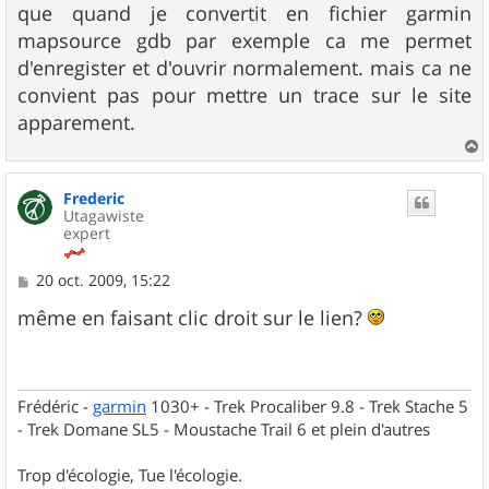
que quand je convertit en fichier garmin
mapsource gdb par exemple ca me permet
d'enregister et d'ouvrir normalement. mais ca ne
convient pas pour mettre un trace sur le site
apparement.
a
u
Frederic
t
Utagawiste
expert
M
20 oct. 2009, 15:22
e
s
même en faisant clic droit sur le lien?
s
a
g
e
Frédéric -
garmin
1030+ - Trek Procaliber 9.8 - Trek Stache 5
- Trek Domane SL5 - Moustache Trail 6 et plein d'autres
Trop d'écologie, Tue l'écologie.