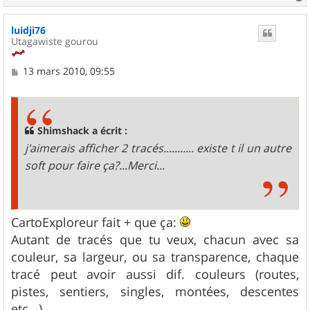
a
u
luidji76
t
Utagawiste gourou
M
13 mars 2010, 09:55
e
s
s
a
g
Shimshack a écrit :
e
j'aimerais afficher 2 tracés........... existe t il un autre
soft pour faire ça?...Merci...
CartoExploreur fait + que ça:
Autant de tracés que tu veux, chacun avec sa
couleur, sa largeur, ou sa transparence, chaque
tracé peut avoir aussi dif. couleurs (routes,
pistes, sentiers, singles, montées, descentes
etc...)