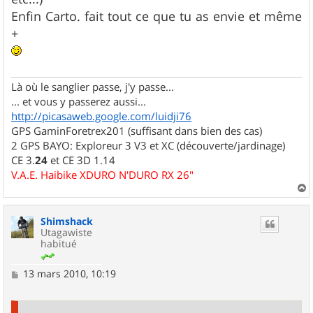
Enfin Carto. fait tout ce que tu as envie et même
+
Là où le sanglier passe, j'y passe...
... et vous y passerez aussi...
http://picasaweb.google.com/luidji76
GPS GaminForetrex201 (suffisant dans bien des cas)
2 GPS BAYO: Exploreur 3 V3 et XC (découverte/jardinage)
CE 3.
24
et CE 3D 1.14
V.A.E. Haibike XDURO N'DURO RX 26"
a
u
Shimshack
t
Utagawiste
habitué
M
13 mars 2010, 10:19
e
s
s