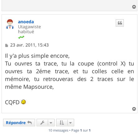
g
e
a
u
anoeda
t
Utagawiste
habitué
M
23 avr. 2011, 15:43
e
s
Il y'a plus simple encore,
s
Tu ouvres ta trace, tu la coupe (control X) tu
a
g
ouvres ta 2éme trace, et tu colles celle en
e
mémoire, tu retrouveras des 2 traces sur le
même Mapsource,
CQFD
a
u
Répondre
t
10 messages • Page
1
sur
1