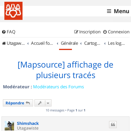
Menu
FAQ
Inscription
Connexion
UtagawaVTT (Randos VTT et VTTAE avec traces GPS)
Accueil forum
Générale
Cartographie et GPS
Les logiciels
[Mapsource] affichage de
plusieurs tracés
Modérateur :
Modérateurs des Forums
Répondre
10 messages • Page
1
sur
1
Shimshack
Utagawiste