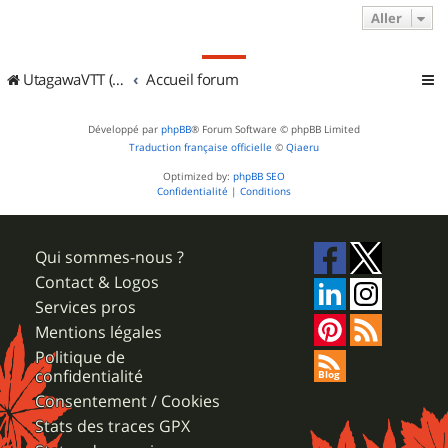
Aller
UtagawaVTT (Randos VTT et VTTAE avec traces GPS)
Accueil forum
Développé par
phpBB
® Forum Software © phpBB Limited
Traduction française officielle
©
Qiaeru
Optimized by:
phpBB SEO
Confidentialité
|
Conditions
Qui sommes-nous ?
Contact & Logos
Services pros
Mentions légales
Politique de
confidentialité
Consentement / Cookies
Stats des traces GPX