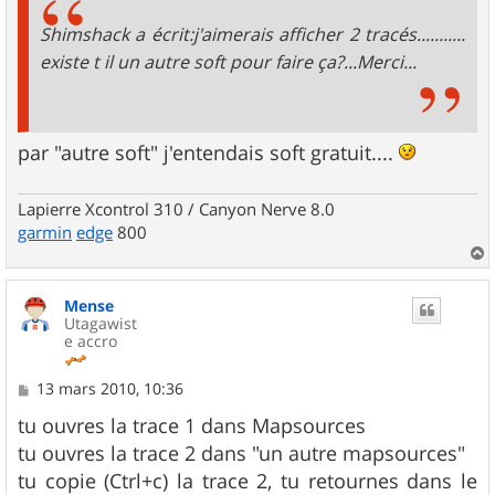
a
g
Shimshack a écrit:j'aimerais afficher 2 tracés...........
e
existe t il un autre soft pour faire ça?...Merci...
par "autre soft" j'entendais soft gratuit....
Lapierre Xcontrol 310 / Canyon Nerve 8.0
garmin
edge
800
a
u
Mense
t
Utagawist
e accro
M
13 mars 2010, 10:36
e
s
tu ouvres la trace 1 dans Mapsources
s
tu ouvres la trace 2 dans "un autre mapsources"
a
g
tu copie (Ctrl+c) la trace 2, tu retournes dans le
e