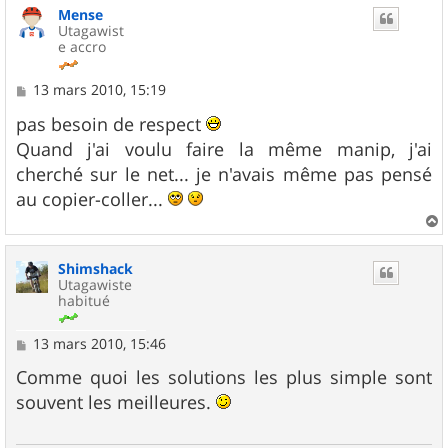
Mense
Utagawist
e accro
M
13 mars 2010, 15:19
e
s
pas besoin de respect
s
Quand j'ai voulu faire la même manip, j'ai
a
g
cherché sur le net... je n'avais même pas pensé
e
au copier-coller...
a
u
Shimshack
t
Utagawiste
habitué
M
13 mars 2010, 15:46
e
s
Comme quoi les solutions les plus simple sont
s
souvent les meilleures.
a
g
e