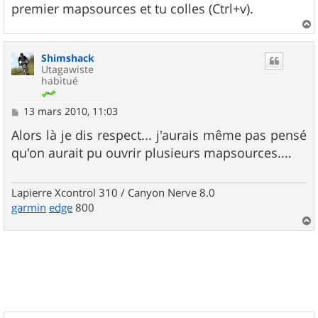
premier mapsources et tu colles (Ctrl+v).
a
u
Shimshack
t
Utagawiste
habitué
M
13 mars 2010, 11:03
e
s
Alors là je dis respect... j'aurais même pas pensé
s
qu'on aurait pu ouvrir plusieurs mapsources....
a
g
e
Lapierre Xcontrol 310 / Canyon Nerve 8.0
garmin
edge
800
a
u
t