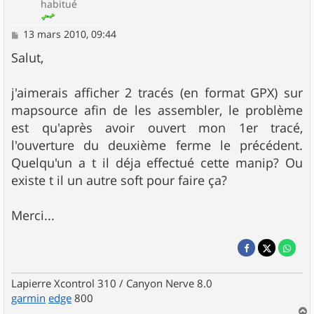
habitué
M
13 mars 2010, 09:44
e
s
Salut,
s
a
g
j'aimerais afficher 2 tracés (en format GPX) sur
e
mapsource afin de les assembler, le problème
est qu'après avoir ouvert mon 1er tracé,
l'ouverture du deuxième ferme le précédent.
Quelqu'un a t il déja effectué cette manip? Ou
existe t il un autre soft pour faire ça?
Merci...
Lapierre Xcontrol 310 / Canyon Nerve 8.0
garmin
edge
800