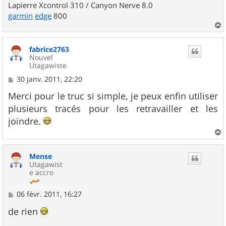
Lapierre Xcontrol 310 / Canyon Nerve 8.0
garmin
edge
800
a
u
fabrice2763
t
Nouvel
Utagawiste
M
30 janv. 2011, 22:20
e
s
Merci pour le truc si simple, je peux enfin utiliser
s
plusieurs tracés pour les retravailler et les
a
g
joindre.
e
a
u
Mense
t
Utagawist
e accro
M
06 févr. 2011, 16:27
e
s
de rien
s
a