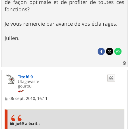
de façon optimale et de profiter de toutes ces
fonctions?
Je vous remercie par avance de vos éclairages.
Julien.
a
u
Titof6.9
t
Utagawiste
gourou
M
06 sept. 2010, 16:11
e
s
s
a
g
ju69 a écrit :
e