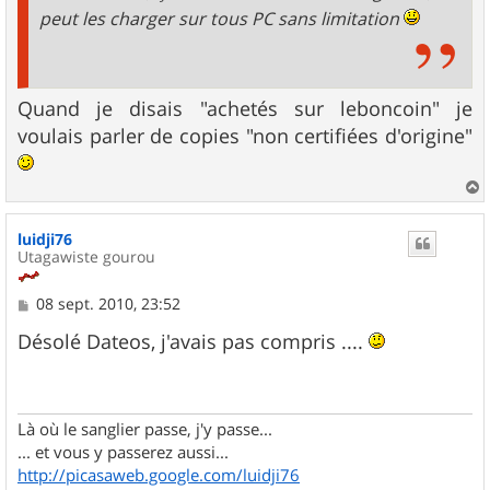
peut les charger sur tous PC sans limitation
Quand je disais "achetés sur leboncoin" je
voulais parler de copies "non certifiées d'origine"
a
u
luidji76
t
Utagawiste gourou
M
08 sept. 2010, 23:52
e
s
Désolé Dateos, j'avais pas compris ....
s
a
g
e
Là où le sanglier passe, j'y passe...
... et vous y passerez aussi...
http://picasaweb.google.com/luidji76