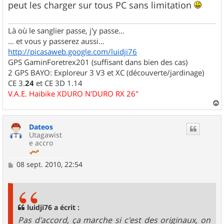
peut les charger sur tous PC sans limitation
Là où le sanglier passe, j'y passe...
... et vous y passerez aussi...
http://picasaweb.google.com/luidji76
GPS GaminForetrex201 (suffisant dans bien des cas)
2 GPS BAYO: Exploreur 3 V3 et XC (découverte/jardinage)
CE 3.
24
et CE 3D 1.14
V.A.E. Haibike XDURO N'DURO RX 26"
a
u
Dateos
t
Utagawist
e accro
M
08 sept. 2010, 22:54
e
s
s
a
g
luidji76 a écrit :
e
Pas d'accord, ça marche si c'est des originaux, on