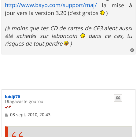
g
http://www.bayo.com/support/maj/
la mise à
e
jour vers la version 3.20 (c'est gratos
)
(à moins que tes CD de cartes de CE3 aient aussi
été achetés sur leboncoin
dans ce cas, tu
risques de tout perdre
)
a
u
t
luidji76
Utagawiste gourou
M
08 sept. 2010, 20:43
e
s
s
a