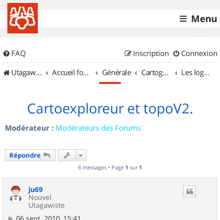
Menu
FAQ
Inscription
Connexion
UtagawaVTT (Randos VTT et VTTAE avec traces GPS)
Accueil forum
Générale
Cartographie et GPS
Les logiciels
Cartoexploreur et topoV2.
Modérateur :
Modérateurs des Forums
Répondre
8 messages • Page
1
sur
1
ju69
Nouvel
Utagawiste
M
06 sept. 2010, 15:41