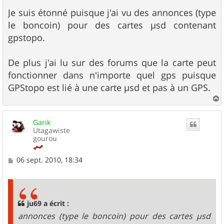
a
g
Je suis étonné puisque j'ai vu des annonces (type
e
le boncoin) pour des cartes µsd contenant
gpstopo.
De plus j'ai lu sur des forums que la carte peut
fonctionner dans n'importe quel gps puisque
GPStopo est lié à une carte µsd et pas à un GPS.
a
u
Garik
t
Utagawiste
gourou
M
06 sept. 2010, 18:34
e
s
s
a
g
ju69 a écrit :
e
annonces (type le boncoin) pour des cartes µsd