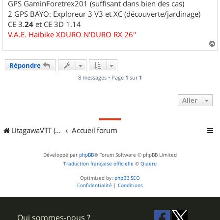
GPS GaminForetrex201 (suffisant dans bien des cas)
2 GPS BAYO: Exploreur 3 V3 et XC (découverte/jardinage)
CE 3.
24
et CE 3D 1.14
V.A.E. Haibike XDURO N'DURO RX 26"
a
u
Répondre
t
8 messages • Page
1
sur
1
Aller
UtagawaVTT (Randos VTT et VTTAE avec traces GPS)
Accueil forum
Développé par
phpBB
® Forum Software © phpBB Limited
Traduction française officielle
©
Qiaeru
Optimized by:
phpBB SEO
Confidentialité
|
Conditions
Qui sommes-nous ?