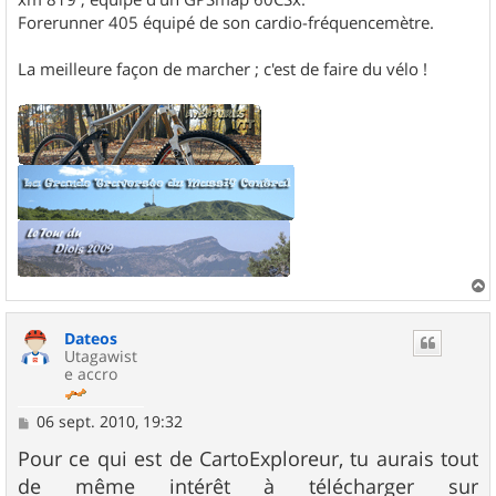
Forerunner 405 équipé de son cardio-fréquencemètre.
La meilleure façon de marcher ; c'est de faire du vélo !
a
u
Dateos
t
Utagawist
e accro
M
06 sept. 2010, 19:32
e
s
Pour ce qui est de CartoExploreur, tu aurais tout
s
de même intérêt à télécharger sur
a