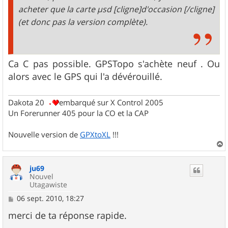
acheter que la carte µsd [cligne]d'occasion [/cligne]
(et donc pas la version complète).
Ca C pas possible. GPSTopo s'achète neuf . Ou
alors avec le GPS qui l'a dévérouillé.
Dakota 20
embarqué sur X Control 2005
Un Forerunner 405 pour la CO et la CAP
Nouvelle version de
GPXtoXL
!!!
a
u
ju69
t
Nouvel
Utagawiste
M
06 sept. 2010, 18:27
e
s
merci de ta réponse rapide.
s