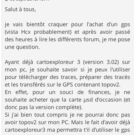
e
s
Salut à tous,
s
a
g
je vais bientôt craquer pour l'achat d'un gps
e
(vista Hcx probablement) et après avoir passé
des heures à lire les différents forum, je me pose
une question.
Ayant déjà cartoexploreur 3 (version 3.02) sur
mon pc, je souhaite savoir si je peux l'utiliser
pour télécharger des traces, préparer des tracés
et les transférés sur le GPS contenant topov2.
En effet, pour un souci de finances, je ne
souhaite acheter que la carte µsd d'occasion (et
donc pas la version complète).
Si j'ai bien tout compris je ne pourrai donc pas
avoir topov2 sur mon PC. Mais le fait d'avoir déjà
cartoexploreur3 ma permettra t'il d'utiliser le gps