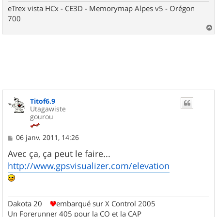
eTrex vista HCx - CE3D - Memorymap Alpes v5 - Orégon
700
a
u
t
Titof6.9
Utagawiste
gourou
M
06 janv. 2011, 14:26
e
s
Avec ça, ça peut le faire...
s
http://www.gpsvisualizer.com/elevation
a
g
e
Dakota 20
embarqué sur X Control 2005
Un Forerunner 405 pour la CO et la CAP