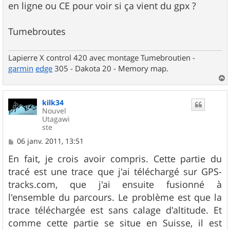
en ligne ou CE pour voir si ça vient du gpx ?
Tumebroutes
Lapierre X control 420 avec montage Tumebroutien -
garmin
edge
305 - Dakota 20 - Memory map.
a
u
kilk34
t
Nouvel
Utagawi
ste
M
06 janv. 2011, 13:51
e
s
En fait, je crois avoir compris. Cette partie du
s
tracé est une trace que j'ai téléchargé sur GPS-
a
g
tracks.com, que j'ai ensuite fusionné à
e
l'ensemble du parcours. Le problème est que la
trace téléchargée est sans calage d'altitude. Et
comme cette partie se situe en Suisse, il est