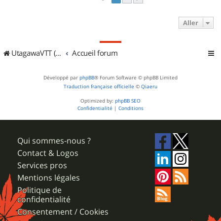
Aller
UtagawaVTT (Randos VTT et VTTAE avec traces GPS)
Accueil forum
Développé par
phpBB
® Forum Software © phpBB Limited
Traduction française officielle
©
Qiaeru
Optimized by:
phpBB SEO
Confidentialité
|
Conditions
Qui sommes-nous ?
Contact & Logos
Services pros
Mentions légales
Politique de
confidentialité
Consentement / Cookies