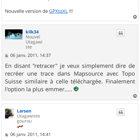
Nouvelle version de
GPXtoXL
!!!
a
u
kilk34
t
Nouvel
Utagawi
ste
M
06 janv. 2011, 14:37
e
s
En disant "retracer" je veux simplement dire de
s
recréer une trace dans Mapsource avec Topo
a
g
Suisse similaire à celle téléchargée. Finalement
e
l'option la plus emmer.....
a
u
Larsen
t
Utagawiste
gourou
M
06 janv. 2011, 14:41
e