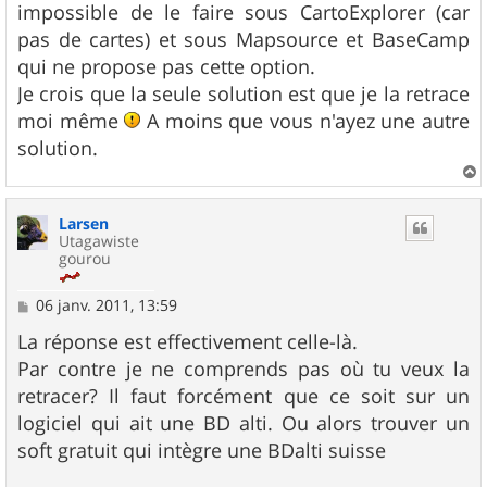
impossible de le faire sous CartoExplorer (car
pas de cartes) et sous Mapsource et BaseCamp
qui ne propose pas cette option.
Je crois que la seule solution est que je la retrace
moi même
A moins que vous n'ayez une autre
solution.
a
u
Larsen
t
Utagawiste
gourou
M
06 janv. 2011, 13:59
e
s
La réponse est effectivement celle-là.
s
Par contre je ne comprends pas où tu veux la
a
g
retracer? Il faut forcément que ce soit sur un
e
logiciel qui ait une BD alti. Ou alors trouver un
soft gratuit qui intègre une BDalti suisse