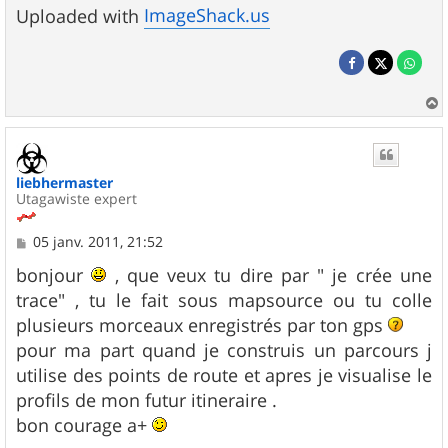
ImageShack.us
Uploaded with
a
u
t
liebhermaster
Utagawiste expert
M
05 janv. 2011, 21:52
e
s
bonjour
, que veux tu dire par " je crée une
s
trace" , tu le fait sous mapsource ou tu colle
a
g
plusieurs morceaux enregistrés par ton gps
e
pour ma part quand je construis un parcours j
utilise des points de route et apres je visualise le
profils de mon futur itineraire .
bon courage a+