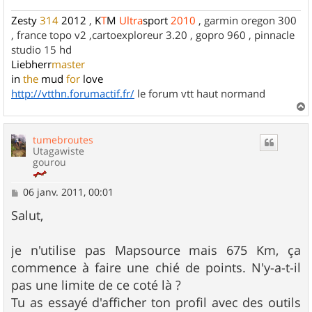
Zesty
314
2012
,
K
T
M
Ultra
sport
2010
, garmin oregon 300
, france topo v2 ,cartoexploreur 3.20 , gopro 960 , pinnacle
studio 15 hd
Liebherr
master
in
the
mud
for
love
http://vtthn.forumactif.fr/
le forum vtt haut normand
a
u
tumebroutes
t
Utagawiste
gourou
M
06 janv. 2011, 00:01
e
s
Salut,
s
a
g
je n'utilise pas Mapsource mais 675 Km, ça
e
commence à faire une chié de points. N'y-a-t-il
pas une limite de ce coté là ?
Tu as essayé d'afficher ton profil avec des outils