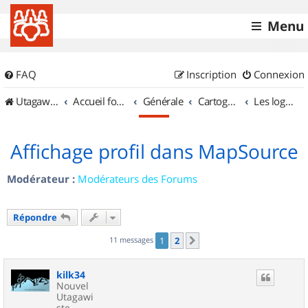
Menu
FAQ
Inscription
Connexion
UtagawaVTT (Randos VTT et VTTAE avec traces GPS)
Accueil forum
Générale
Cartographie et GPS
Les logiciels
Affichage profil dans MapSource
Modérateur :
Modérateurs des Forums
Répondre
11 messages
1
2
Suivant
kilk34
Nouvel
Utagawi
ste