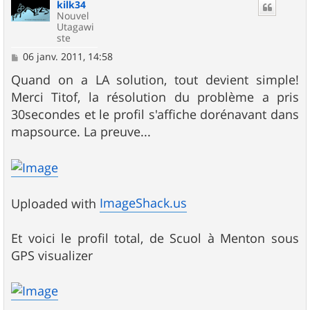
kilk34
t
Nouvel
Utagawi
ste
M
06 janv. 2011, 14:58
e
s
Quand on a LA solution, tout devient simple!
s
Merci Titof, la résolution du problème a pris
a
g
30secondes et le profil s'affiche dorénavant dans
e
mapsource. La preuve...
ImageShack.us
Uploaded with
Et voici le profil total, de Scuol à Menton sous
GPS visualizer