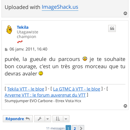
ImageShack.us
Uploaded with
a
u
Tekila
t
Utagawiste
champion
M
06 janv. 2011, 16:40
e
s
purée, la gueule du parcours
je te souhaite
s
bon courage, c'est un très gros morceau que tu
a
g
devras avaler
e
[
] - [
] - [
Tekila VTT - le blog
La GTMC à VTT - le blog
]
Arverne VTT : le forum auvergnat du VTT
Stumpjumper EVO Carbone - Etrex Vista Hcx
a
u
Répondre
t
11 messages
1
2
Suivant