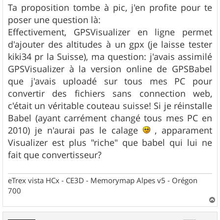
s
Ta proposition tombe à pic, j'en profite pour te
s
poser une question là:
a
g
Effectivement, GPSVisualizer en ligne permet
e
d'ajouter des altitudes à un gpx (je laisse tester
kiki34 pr la Suisse), ma question: j'avais assimilé
GPSVisualizer à la version online de GPSBabel
que j'avais uploadé sur tous mes PC pour
convertir des fichiers sans connection web,
c'était un véritable couteau suisse! Si je réinstalle
Babel (ayant carrément changé tous mes PC en
2010) je n'aurai pas le calage
, apparament
Visualizer est plus "riche" que babel qui lui ne
fait que convertisseur?
eTrex vista HCx - CE3D - Memorymap Alpes v5 - Orégon
700
a
u