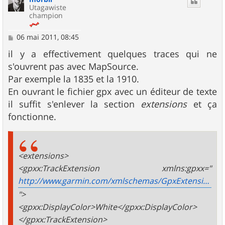
Utagawiste
champion
M
06 mai 2011, 08:45
e
s
il y a effectivement quelques traces qui ne
s
s'ouvrent pas avec MapSource.
a
g
Par exemple la 1835 et la 1910.
e
En ouvrant le fichier gpx avec un éditeur de texte
il suffit s'enlever la section
extensions
et ça
fonctionne.
<extensions>
<gpxx:TrackExtension xmlns:gpxx="
http://www.garmin.com/xmlschemas/GpxExtensions/v3
">
<gpxx:DisplayColor>White</gpxx:DisplayColor>
</gpxx:TrackExtension>