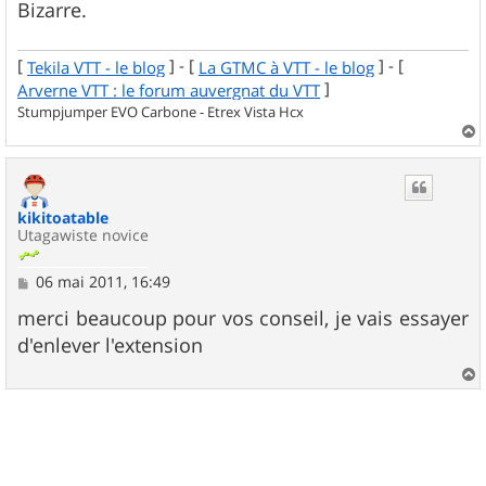
Bizarre.
[
] - [
] - [
Tekila VTT - le blog
La GTMC à VTT - le blog
]
Arverne VTT : le forum auvergnat du VTT
Stumpjumper EVO Carbone - Etrex Vista Hcx
a
u
t
kikitoatable
Utagawiste novice
M
06 mai 2011, 16:49
e
s
merci beaucoup pour vos conseil, je vais essayer
s
d'enlever l'extension
a
g
e
a
u
t