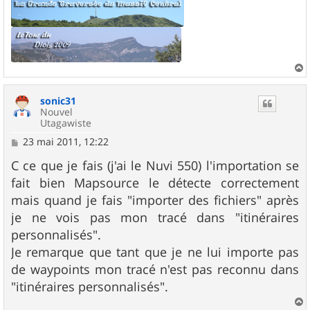
a
u
sonic31
t
Nouvel
Utagawiste
M
23 mai 2011, 12:22
e
s
C ce que je fais (j'ai le Nuvi 550) l'importation se
s
fait bien Mapsource le détecte correctement
a
g
mais quand je fais "importer des fichiers" après
e
je ne vois pas mon tracé dans "itinéraires
personnalisés".
Je remarque que tant que je ne lui importe pas
de waypoints mon tracé n'est pas reconnu dans
"itinéraires personnalisés".