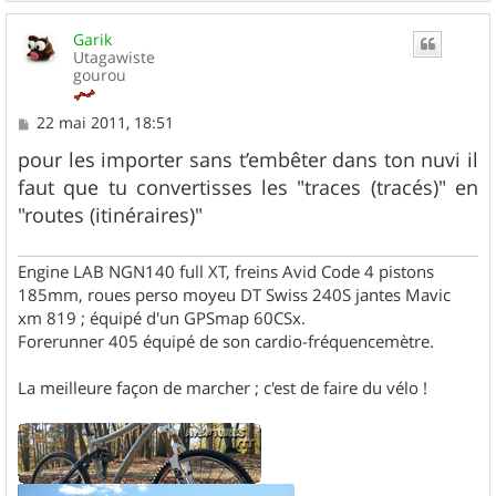
a
u
Garik
t
Utagawiste
gourou
M
22 mai 2011, 18:51
e
s
pour les importer sans t’embêter dans ton nuvi il
s
faut que tu convertisses les "traces (tracés)" en
a
g
"routes (itinéraires)"
e
Engine LAB NGN140 full XT, freins Avid Code 4 pistons
185mm, roues perso moyeu DT Swiss 240S jantes Mavic
xm 819 ; équipé d'un GPSmap 60CSx.
Forerunner 405 équipé de son cardio-fréquencemètre.
La meilleure façon de marcher ; c'est de faire du vélo !