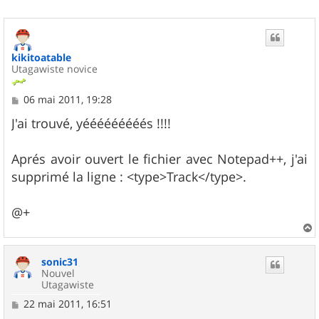
kikitoatable
Utagawiste novice
M
06 mai 2011, 19:28
e
s
J'ai trouvé, yééééééééés !!!!
s
a
g
Aprés avoir ouvert le fichier avec Notepad++, j'ai
e
supprimé la ligne : <type>Track</type>.
@+
a
u
sonic31
t
Nouvel
Utagawiste
M
22 mai 2011, 16:51
e