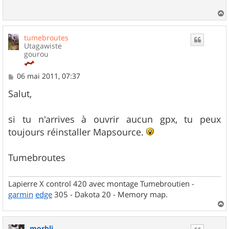
a
u
tumebroutes
t
Utagawiste
gourou
M
06 mai 2011, 07:37
e
s
Salut,
s
a
g
si tu n'arrives à ouvrir aucun gpx, tu peux
e
toujours réinstaller Mapsource.
Tumebroutes
Lapierre X control 420 avec montage Tumebroutien -
garmin
edge
305 - Dakota 20 - Memory map.
a
u
morbli
t