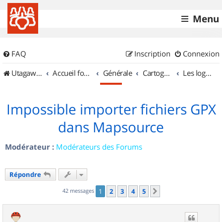
Menu
FAQ
Inscription
Connexion
UtagawaVTT (Randos VTT et VTTAE avec traces GPS)
Accueil forum
Générale
Cartographie et GPS
Les logiciels
Impossible importer fichiers GPX
dans Mapsource
Modérateur :
Modérateurs des Forums
Répondre
42 messages
1
2
3
4
5
Suivant