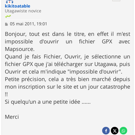
kikitoatable
Utagawiste novice
M
05 mai 2011, 19:01
e
s
Bonjour, tout est dans le titre, en effet il m'est
s
impossible d'ouvrir un fichier GPX avec
a
g
Mapsource.
e
Quand je fais Fichier, Ouvrir, je sélectionne un
fichier GPX que j'ai télécharger sur Utagawa, puis
Ouvrir et cela m'indique "impossible d'ouvrir".
Petite précision, cela a très bien marché depuis
mon inscription sur le site et un jour catastrophe
!!
Si quelqu'un a une petite idée ......
Merci