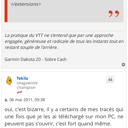
</extensions>
La pratique du VTT ne s'entend que par une approche
engagée, généreuse et radicale de tous les instants tout en
restant souple de l'arrière
.
Garmin Dakota 20 - Sobre Cash
a
u
Tekila
t
Utagawiste
champion
M
06 mai 2011, 09:38
e
s
oui, c'est bizarre, il y a certains de mes tracés qui
s
une fois que je les ai téléchargé sur mon PC, ne
a
g
peuvent pas s'ouvrir, c'est fort quand même.
e