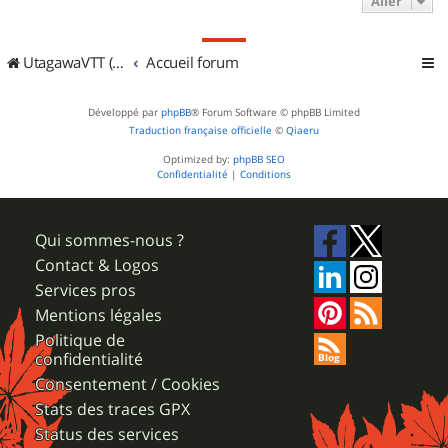
Aller
UtagawaVTT (Randos VTT et VTTAE avec traces GPS)
Accueil forum
Développé par
phpBB
® Forum Software © phpBB Limited
Traduction française officielle
©
Qiaeru
Optimized by:
phpBB SEO
Confidentialité
|
Conditions
Qui sommes-nous ?
Contact & Logos
Services pros
Mentions légales
Politique de
confidentialité
Consentement / Cookies
Stats des traces GPX
Status des services