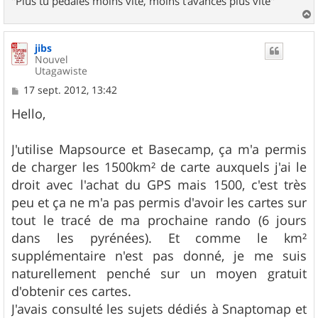
"Plus tu pédales moins vite, moins t'avances plus vite"
a
u
jibs
t
Nouvel
Utagawiste
M
17 sept. 2012, 13:42
e
s
Hello,
s
a
g
J'utilise Mapsource et Basecamp, ça m'a permis
e
de charger les 1500km² de carte auxquels j'ai le
droit avec l'achat du GPS mais 1500, c'est très
peu et ça ne m'a pas permis d'avoir les cartes sur
tout le tracé de ma prochaine rando (6 jours
dans les pyrénées). Et comme le km²
supplémentaire n'est pas donné, je me suis
naturellement penché sur un moyen gratuit
d'obtenir ces cartes.
J'avais consulté les sujets dédiés à Snaptomap et