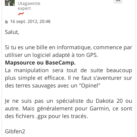
Utagawiste
expert
M
16 sept. 2012, 20:48
e
s
Salut,
s
a
g
Si tu es une bille en informatique, commence par
e
utiliser un logiciel adapté à ton GPS.
Mapsource ou BaseCamp.
La manipulation sera tout de suite beaucoup
plus simple et efficace. Il ne faut s'aventurer sur
des terres sauvages avec un "Opinel"
Je ne suis pas un spécialiste du Dakota 20 ou
autre. Mais généralement pour Garmin, ce sont
des fichiers .gpx pour les tracés.
Gibfen2