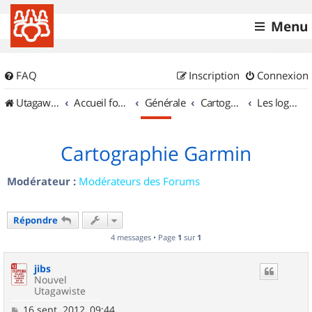
Menu
FAQ
Inscription
Connexion
UtagawaVTT (Randos VTT et VTTAE avec traces GPS)
Accueil forum
Générale
Cartographie et GPS
Les logiciels
Cartographie Garmin
Modérateur :
Modérateurs des Forums
Répondre
4 messages • Page
1
sur
1
jibs
Nouvel
Utagawiste
M
16 sept. 2012, 09:44