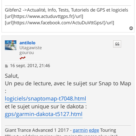
Gibfen2 ->Actualité, Info, Tests, Tutoriels de GPS et logiciels
[url]https://www.actuduvttgps.fr[/url]
[url]https://www.facebook.com/ActuDuVttGps/[/url]
a
u
antilolo
t
Utagawiste
gourou
M
16 sept. 2012, 21:46
e
s
Salut,
s
Un peu de lecture, avec le suijet sur Snap to Map
a
g
:
e
logiciels/snaptomap-t7048.html
et le sujet unique sur le dakota :
gps/garmin-dakota-t5127.html
Giant Trance Advanced 1 2017 -
garmin
edge
Touring