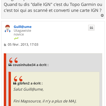
Quand tu dis "dalle IGN" c'est du Topo Garmin ou
c'est toi qui as scanné et converti une carte IGN ?
a
u
Guill@ume
t
Utagawiste
novice
M
05 févr. 2013, 17:03
e
s
s
a
g
cousinhube34 a écrit :
e
gibfen2 a écrit :
Salut Guill@ume,
Fini Mapsource, il n'y a plus de MAJ.