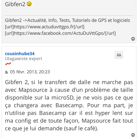
Gibfen2
Gibfen2 ->Actualité, Info, Tests, Tutoriels de GPS et logiciels
[url]https://www.actuduvttgps.fr[/url]
[url]https://www.facebook.com/ActuDuVttGps/[/url]
a
u
cousinhube34
t
Utagawiste expert
M
05 févr. 2013, 20:23
e
s
Gibfen 2, si le transfert de dalle ne marche pas
s
avec Mapsource à cause d'un problème de taille
a
g
disponible sur la microSD, je ne vois pas ce que
e
ça changera avec Basecamp. Pour ma part, je
n'utilise pas Basecamp car il est hyper lent sur
ma config et de toute façon, Mapsource fait tout
ce que je lui demande (sauf le café).