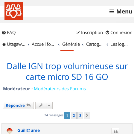
Menu
FAQ
Inscription
Connexion
UtagawaVTT (Randos VTT et VTTAE avec traces GPS)
Accueil forum
Générale
Cartographie et GPS
Les logiciels
Dalle IGN trop volumineuse sur
carte micro SD 16 GO
Modérateur :
Modérateurs des Forums
Répondre
24 messages
1
2
3
Suivant
Guill@ume