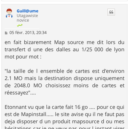
a
u
Guill@ume
t
Utagawiste
novice
M
05 févr. 2013, 20:34
e
s
en fait bizarement Map source me dit lors du
s
transfert d une des dalles au 1/25 000 de lyon
a
g
mot pour mot :
e
"la taille de l ensemble de cartes est d'environ
2.1 MO mais la destination dispose uniquement
de 2048.0 MO choisissez moins de cartes et
réessayez"....
Etonnant vu que la carte fait 16 go .... pour ce qui
est de Mapinstall..... le site avise qu il ne faut pas
deja disposer d un produit mapsource d ou mes
hésitations car je ne veux pas pour l instant virer