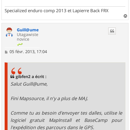
Specialized enduro comp 2013 et Lapierre Back FRX
a
u
Guill@ume
t
Utagawiste
novice
M
05 févr. 2013, 17:04
e
s
s
a
g
gibfen2 a écrit :
e
Salut Guill@ume,
Fini Mapsource, il n'y a plus de MAJ.
Comme tu as besoin d'envoyer tes dalles, utilise le
logiciel gratuit MapInstall et BaseCamp pour
l'expédition des parcours dans le GPS.