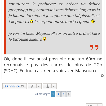
contourner le probleme en créant un fichier
gmapsupp.img contenant mes fichiers .img mais là
je bloque forcément je suppose que MApinstall est
fait pour ça
le serpent qui se mort la queue
je vais installer Mapinstall sur un autre ordi et faire
la bidouille ailleurs
Ok, donc il est aussi possible que ton 60cx ne
reconnaisse pas des cartes de plus de 2Go
(SDHC). En tout cas, rien à voir avec Mapsource.
a
u
Répondre
t
24 messages
1
2
3
Suivant