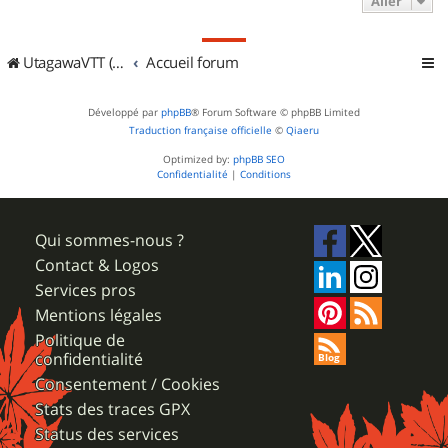
Aller
UtagawaVTT (Randos VTT et VTTAE avec traces GPS)
Accueil forum
Développé par
phpBB
® Forum Software © phpBB Limited
Traduction française officielle
©
Qiaeru
Optimized by:
phpBB SEO
Confidentialité
|
Conditions
Qui sommes-nous ?
Contact & Logos
Services pros
Mentions légales
Politique de
confidentialité
Consentement / Cookies
Stats des traces GPX
Status des services