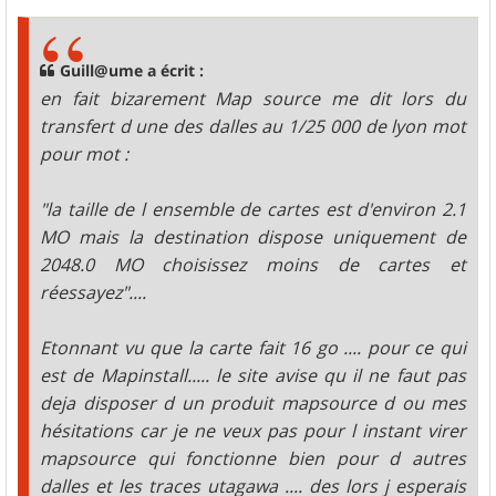
s
s
a
g
Guill@ume a écrit :
e
en fait bizarement Map source me dit lors du
transfert d une des dalles au 1/25 000 de lyon mot
pour mot :
"la taille de l ensemble de cartes est d'environ 2.1
MO mais la destination dispose uniquement de
2048.0 MO choisissez moins de cartes et
réessayez"....
Etonnant vu que la carte fait 16 go .... pour ce qui
est de Mapinstall..... le site avise qu il ne faut pas
deja disposer d un produit mapsource d ou mes
hésitations car je ne veux pas pour l instant virer
mapsource qui fonctionne bien pour d autres
dalles et les traces utagawa .... des lors j esperais