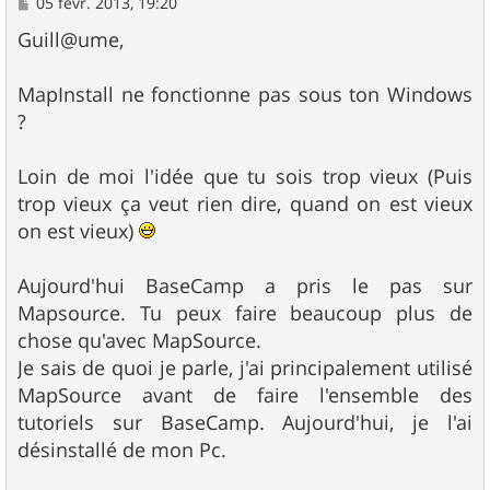
M
05 févr. 2013, 19:20
e
s
Guill@ume,
s
a
g
MapInstall ne fonctionne pas sous ton Windows
e
?
Loin de moi l'idée que tu sois trop vieux (Puis
trop vieux ça veut rien dire, quand on est vieux
on est vieux)
Aujourd'hui BaseCamp a pris le pas sur
Mapsource. Tu peux faire beaucoup plus de
chose qu'avec MapSource.
Je sais de quoi je parle, j'ai principalement utilisé
MapSource avant de faire l'ensemble des
tutoriels sur BaseCamp. Aujourd'hui, je l'ai
désinstallé de mon Pc.