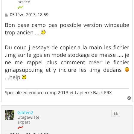
novice
M
05 févr. 2013, 18:59
e
s
Bon base camp pas possible version windaube
s
trop ancien ...
a
g
e
Du coup j essaye de copier a la main les fichier
.img sur le gps en mode stockage de masse .... je
ne me rappel plus comment créer le fichier
gmapsupp.img et y inclure les .img dedans
...help
Specialized enduro comp 2013 et Lapierre Back FRX
a
u
Gibfen2
t
Utagawiste
expert