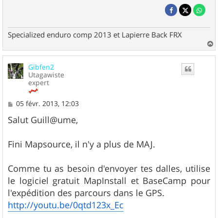
Specialized enduro comp 2013 et Lapierre Back FRX
a
u
Gibfen2
t
Utagawiste
expert
M
05 févr. 2013, 12:03
e
s
Salut Guill@ume,
s
a
g
Fini Mapsource, il n'y a plus de MAJ.
e
Comme tu as besoin d'envoyer tes dalles, utilise
le logiciel gratuit MapInstall et BaseCamp pour
l'expédition des parcours dans le GPS.
http://youtu.be/0qtd123x_Ec