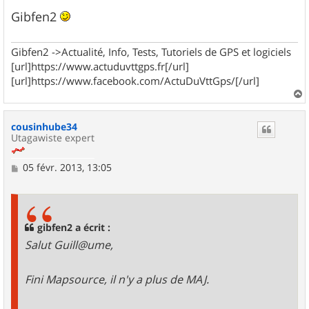
Gibfen2
Gibfen2 ->Actualité, Info, Tests, Tutoriels de GPS et logiciels
[url]https://www.actuduvttgps.fr[/url]
[url]https://www.facebook.com/ActuDuVttGps/[/url]
a
u
cousinhube34
t
Utagawiste expert
M
05 févr. 2013, 13:05
e
s
s
a
g
gibfen2 a écrit :
e
Salut Guill@ume,
Fini Mapsource, il n'y a plus de MAJ.