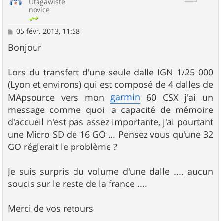
Utagawiste
novice
M
05 févr. 2013, 11:58
e
s
Bonjour
s
a
g
Lors du transfert d'une seule dalle IGN 1/25 000
e
(Lyon et environs) qui est composé de 4 dalles de
garmin
MApsource vers mon
60 CSX j'ai un
message comme quoi la capacité de mémoire
d'accueil n'est pas assez importante, j'ai pourtant
une Micro SD de 16 GO ... Pensez vous qu'une 32
GO réglerait le problème ?
Je suis surpris du volume d'une dalle .... aucun
soucis sur le reste de la france ....
Merci de vos retours