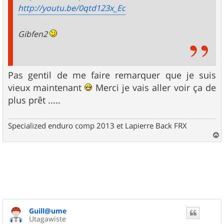
http://youtu.be/0qtd123x_Ec
Gibfen2
Pas gentil de me faire remarquer que je suis
vieux maintenant
Merci je vais aller voir ça de
plus prêt .....
Specialized enduro comp 2013 et Lapierre Back FRX
a
u
t
Guill@ume
Utagawiste