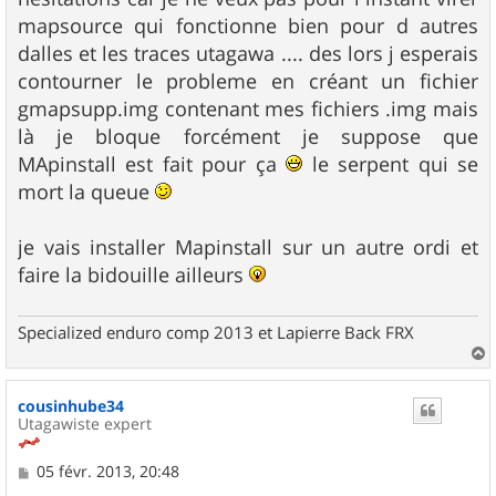
mapsource qui fonctionne bien pour d autres
dalles et les traces utagawa .... des lors j esperais
contourner le probleme en créant un fichier
gmapsupp.img contenant mes fichiers .img mais
là je bloque forcément je suppose que
MApinstall est fait pour ça
le serpent qui se
mort la queue
je vais installer Mapinstall sur un autre ordi et
faire la bidouille ailleurs
Specialized enduro comp 2013 et Lapierre Back FRX
a
u
cousinhube34
t
Utagawiste expert
M
05 févr. 2013, 20:48
e