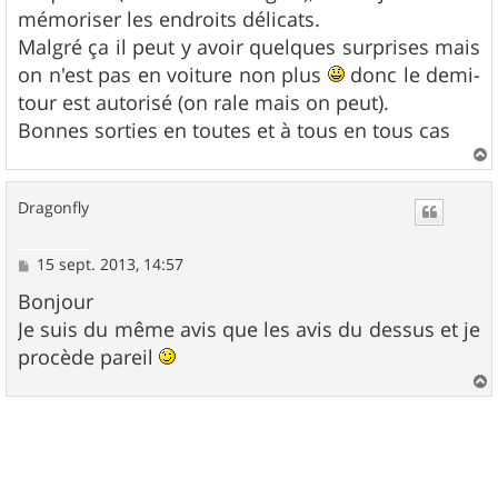
mémoriser les endroits délicats.
Malgré ça il peut y avoir quelques surprises mais
on n'est pas en voiture non plus
donc le demi-
tour est autorisé (on rale mais on peut).
Bonnes sorties en toutes et à tous en tous cas
a
u
Dragonfly
t
M
15 sept. 2013, 14:57
e
s
Bonjour
s
Je suis du même avis que les avis du dessus et je
a
g
procède pareil
e
a
u
t