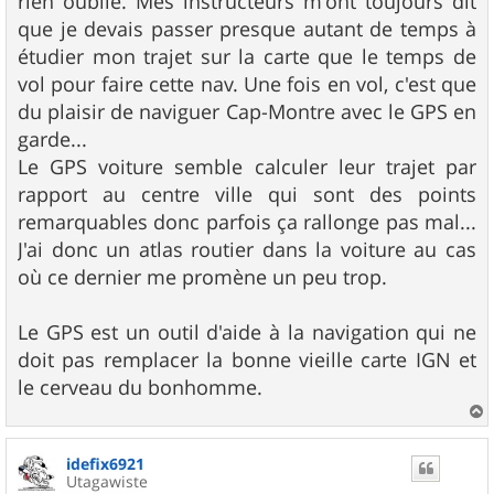
rien oublié. Mes instructeurs m'ont toujours dit
que je devais passer presque autant de temps à
étudier mon trajet sur la carte que le temps de
vol pour faire cette nav. Une fois en vol, c'est que
du plaisir de naviguer Cap-Montre avec le GPS en
garde...
Le GPS voiture semble calculer leur trajet par
rapport au centre ville qui sont des points
remarquables donc parfois ça rallonge pas mal...
J'ai donc un atlas routier dans la voiture au cas
où ce dernier me promène un peu trop.
Le GPS est un outil d'aide à la navigation qui ne
doit pas remplacer la bonne vieille carte IGN et
le cerveau du bonhomme.
a
u
idefix6921
t
Utagawiste