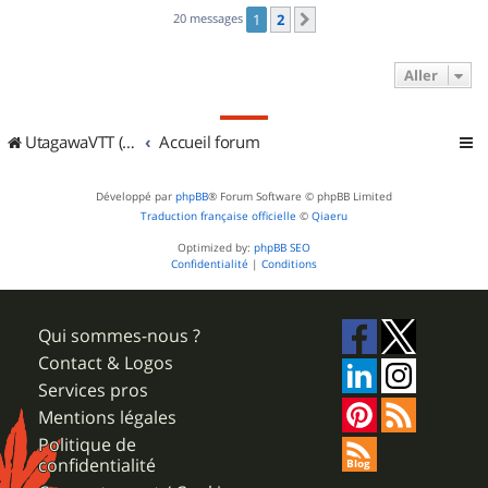
20 messages
1
2
Suivant
Aller
UtagawaVTT (Randos VTT et VTTAE avec traces GPS)
Accueil forum
Développé par
phpBB
® Forum Software © phpBB Limited
Traduction française officielle
©
Qiaeru
Optimized by:
phpBB SEO
Confidentialité
|
Conditions
Qui sommes-nous ?
Contact & Logos
Services pros
Mentions légales
Politique de
confidentialité