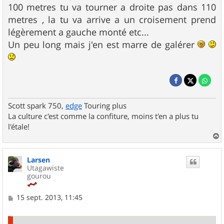
100 metres tu va tourner a droite pas dans 110
metres , la tu va arrive a un croisement prend
légèrement a gauche monté etc...
Un peu long mais j'en est marre de galérer
Scott spark 750,
edge
Touring plus
La culture c'est comme la confiture, moins t'en a plus tu
l'étale!
a
u
Larsen
t
Utagawiste
gourou
M
15 sept. 2013, 11:45
e
s
s