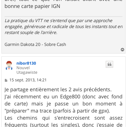
bonne carte papier IGN
La pratique du VTT ne s'entend que par une approche
engagée, généreuse et radicale de tous les instants tout en
restant souple de l'arrière
.
Garmin Dakota 20 - Sobre Cash
a
u
nibor8130
t
Nouvel
Utagawiste
M
15 sept. 2013, 14:21
e
s
Je partage entièrement les 2 avis précédents.
s
J'ai récemment eu un Edge800 (donc avec fond
a
g
de carte) mais je passe un bon moment à
e
"préparer" ma trace (parfois à partir de gpx).
Les chemins qui s'entrecroisent sont assez
fréquents (surtout les singles), donc j'essaie de