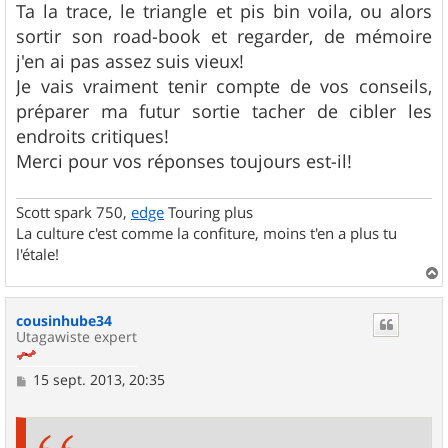
Ta la trace, le triangle et pis bin voila, ou alors
sortir son road-book et regarder, de mémoire
j'en ai pas assez suis vieux!
Je vais vraiment tenir compte de vos conseils,
préparer ma futur sortie tacher de cibler les
endroits critiques!
Merci pour vos réponses toujours est-il!
Scott spark 750,
edge
Touring plus
La culture c'est comme la confiture, moins t'en a plus tu
l'étale!
a
u
cousinhube34
t
Utagawiste expert
M
15 sept. 2013, 20:35
e
s
s
a