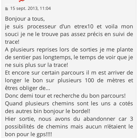
M
15 sept. 2013, 11:04
e
s
Bonjour a tous,
s
je suis processeur d'un etrex10 et voila mon
a
g
souci je ne le trouve pas assez précis en suivi de
e
trace!
A plusieurs reprises lors de sorties je me plante
de sentier pas longtemps, le temps de voir que je
ne suis plus sur la trace!
Et encore sur certain parcours il m est arriver de
longer le bon sur plusieurs 100 de mètres et
êtres obliger de...
Donc demi tour et recherche du bon parcours!
Quand plusieurs chemins sont les uns a cotés
des autres bin bonjour le bordel!
Hier sortie, nous avons du abandonner car 3
possibilités de chemins mais aucun n’étaient le
bon pour le gps!!!!