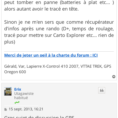
peut tomber en panne (batteries à plat etc... )
alors autant avoir le tracé en tête.
Sinon je ne m'en sers que comme récupérateur
d'infos après une rando (D+, temps de roulage,
tracé pour mettre sur Carto Explorer etc... rien de
plus)
Merci de jeter un oeil à la charte du forum : ICI
Gérald, Var, Lapierre X-Control 410 2007, VTTAE TREK, GPS
Oregon 600
a
u
Erix
t
Utagawiste
habitué
M
15 sept. 2013, 16:21
e
s
Gros sujet de discussion le GPS....