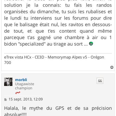
solution je la connais: tu fais les randos
organisées du dimanche, tu suis les rubalises et
le lundi tu interviens sur les forums pour dire
que le balisage était nul, les ravitos en dessous-
de tout, et que t'es content quand même
parceque t'as gagné une chambre à air ou 1
bidon "specialized" au tirage au sort ...
eTrex vista HCx - CE3D - Memorymap Alpes v5 - Orégon
700
a
u
morbli
t
Utagawiste
champion
M
15 sept. 2013, 12:09
e
s
Halala, le mythe du GPS et de sa précision
s
absolue!!!!
a