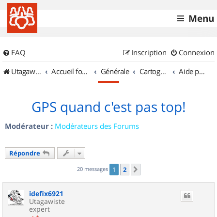
Menu
FAQ
Inscription
Connexion
UtagawaVTT (Randos VTT et VTTAE avec traces GPS)
Accueil forum
Générale
Cartographie et GPS
Aide pour l'achat d'un GPS
GPS quand c'est pas top!
Modérateur :
Modérateurs des Forums
Répondre
20 messages
1
2
Suivant
idefix6921
Utagawiste
expert