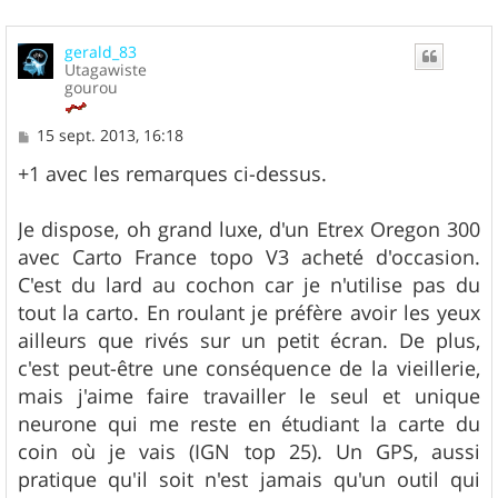
gerald_83
Utagawiste
gourou
M
15 sept. 2013, 16:18
e
s
+1 avec les remarques ci-dessus.
s
a
g
Je dispose, oh grand luxe, d'un Etrex Oregon 300
e
avec Carto France topo V3 acheté d'occasion.
C'est du lard au cochon car je n'utilise pas du
tout la carto. En roulant je préfère avoir les yeux
ailleurs que rivés sur un petit écran. De plus,
c'est peut-être une conséquence de la vieillerie,
mais j'aime faire travailler le seul et unique
neurone qui me reste en étudiant la carte du
coin où je vais (IGN top 25). Un GPS, aussi
pratique qu'il soit n'est jamais qu'un outil qui