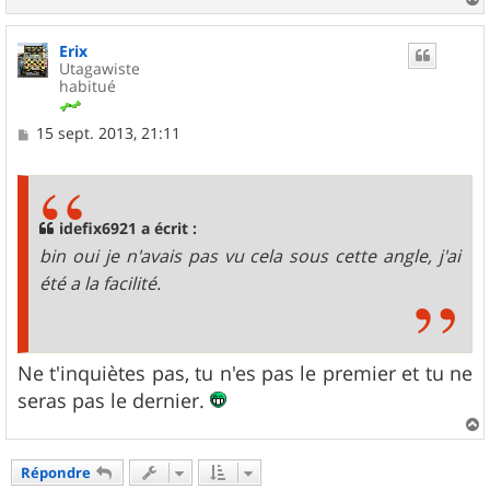
a
u
Erix
t
Utagawiste
habitué
M
15 sept. 2013, 21:11
e
s
s
a
g
idefix6921 a écrit :
e
bin oui je n'avais pas vu cela sous cette angle, j'ai
été a la facilité.
Ne t'inquiètes pas, tu n'es pas le premier et tu ne
seras pas le dernier.
a
u
Répondre
t