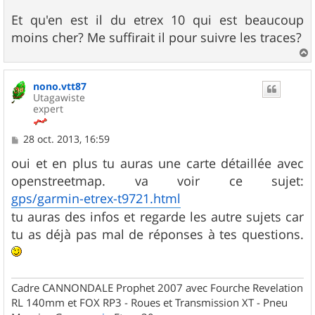
a
g
Et qu'en est il du etrex 10 qui est beaucoup
e
moins cher? Me suffirait il pour suivre les traces?
a
u
nono.vtt87
t
Utagawiste
expert
M
28 oct. 2013, 16:59
e
s
oui et en plus tu auras une carte détaillée avec
s
openstreetmap. va voir ce sujet:
a
g
gps/garmin-etrex-t9721.html
e
tu auras des infos et regarde les autre sujets car
tu as déjà pas mal de réponses à tes questions.
Cadre CANNONDALE Prophet 2007 avec Fourche Revelation
RL 140mm et FOX RP3 - Roues et Transmission XT - Pneu