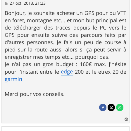
M
27 oct. 2013, 21:23
e
s
Bonjour, je souhaite acheter un GPS pour du VTT
s
en foret, montagne etc... et mon but principal est
a
g
de télécharger des traces depuis le PC vers le
e
GPS pour ensuite suivre des parcours faits par
d'autres personnes. Je fais un peu de course à
pied sur la route aussi alors si ça peut servir à
enregistrer mes temps etc... pourquoi pas.
Je n'ai pas un gros budget : 160€ max. J'hésite
edge
pour l'instant entre le
200 et le etrex 20 de
garmin
.
Merci pour vos conseils.
a
u