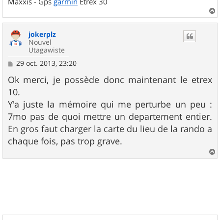
Maxxis - Gps
garmin
Etrex 30
a
u
jokerplz
t
Nouvel
Utagawiste
M
29 oct. 2013, 23:20
e
s
Ok merci, je possède donc maintenant le etrex
s
10.
a
g
Y'a juste la mémoire qui me perturbe un peu :
e
7mo pas de quoi mettre un departement entier.
En gros faut charger la carte du lieu de la rando a
chaque fois, pas trop grave.
a
u
t