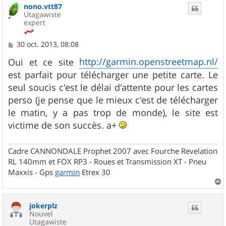
nono.vtt87
Utagawiste
expert
M
30 oct. 2013, 08:08
e
s
http://garmin.openstreetmap.nl/
Oui et ce site
s
est parfait pour télécharger une petite carte. Le
a
g
seul soucis c'est le délai d'attente pour les cartes
e
perso (je pense que le mieux c'est de télécharger
le matin, y a pas trop de monde), le site est
victime de son succès. a+
Cadre CANNONDALE Prophet 2007 avec Fourche Revelation
RL 140mm et FOX RP3 - Roues et Transmission XT - Pneu
Maxxis - Gps
garmin
Etrex 30
a
u
jokerplz
t
Nouvel
Utagawiste