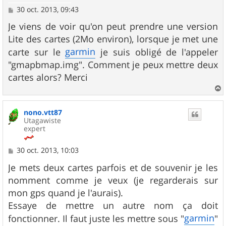
M
30 oct. 2013, 09:43
e
s
Je viens de voir qu'on peut prendre une version
s
Lite des cartes (2Mo environ), lorsque je met une
a
g
garmin
carte sur le
je suis obligé de l'appeler
e
"gmapbmap.img". Comment je peux mettre deux
cartes alors? Merci
a
u
nono.vtt87
t
Utagawiste
expert
M
30 oct. 2013, 10:03
e
s
Je mets deux cartes parfois et de souvenir je les
s
nomment comme je veux (je regarderais sur
a
g
mon gps quand je l'aurais).
e
Essaye de mettre un autre nom ça doit
garmin
fonctionner. Il faut juste les mettre sous "
"