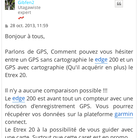
Gibfen2
t
Utagawiste
expert
M
28 oct. 2013, 11:59
e
s
Bonjour à tous,
s
a
g
Parlons de GPS, Comment pouvez vous hésiter
e
edge
entre un GPS sans cartographie le
200 et un
GPS avec cartographie (Qu'il acquérir en plus) le
Etrex 20.
Il n'y a aucune comparaison possible !!!
edge
Le
200 est avant tout un compteur avec une
fonction d'enregistrement GPS. Vous pourrez
garmin
récupérer vos données sur la plateforme
connect.
Le Etrex 20 à la possibilité de vous guider avec
une carte. Surtout que cette caret est en promo.