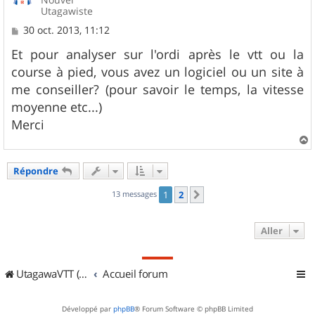
Utagawiste
M
30 oct. 2013, 11:12
e
s
Et pour analyser sur l'ordi après le vtt ou la
s
course à pied, vous avez un logiciel ou un site à
a
g
me conseiller? (pour savoir le temps, la vitesse
e
moyenne etc...)
Merci
a
u
Répondre
t
13 messages
1
2
Suivant
Aller
UtagawaVTT (Randos VTT et VTTAE avec traces GPS)
Accueil forum
Développé par
phpBB
® Forum Software © phpBB Limited