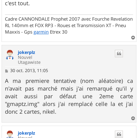
c'est tout.
Cadre CANNONDALE Prophet 2007 avec Fourche Revelation
RL 140mm et FOX RP3 - Roues et Transmission XT - Pneu
Maxxis - Gps
garmin
Etrex 30
a
u
jokerplz
t
Nouvel
Utagawiste
M
30 oct. 2013, 11:05
e
s
A ma premiere tentative (nom aléatoire) ca
s
n'avait pas marché mais j'ai remarqué qu'il y
a
g
avait aussi par défaut une 2eme carte
e
"gmaptz.img" alors j'ai remplacé celle la et j'ai
donc 2 cartes, nikel.
a
u
jokerplz
t
Nouvel