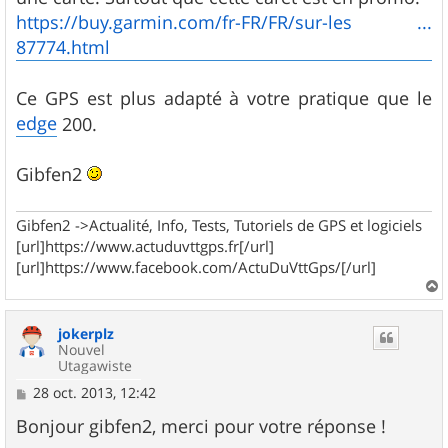
https://buy.garmin.com/fr-FR/FR/sur-les ...
87774.html
Ce GPS est plus adapté à votre pratique que le
edge
200.
Gibfen2
Gibfen2 ->Actualité, Info, Tests, Tutoriels de GPS et logiciels
[url]https://www.actuduvttgps.fr[/url]
[url]https://www.facebook.com/ActuDuVttGps/[/url]
a
u
jokerplz
t
Nouvel
Utagawiste
M
28 oct. 2013, 12:42
e
s
Bonjour gibfen2, merci pour votre réponse !
s