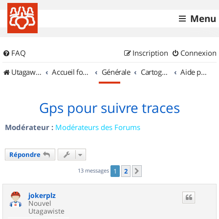
Menu
FAQ
Inscription
Connexion
UtagawaVTT (Randos VTT et VTTAE avec traces GPS)
Accueil forum
Générale
Cartographie et GPS
Aide pour l'achat d'un GPS
Gps pour suivre traces
Modérateur :
Modérateurs des Forums
Répondre
13 messages
1
2
Suivant
jokerplz
Nouvel
Utagawiste