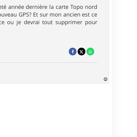
heté année dernière la carte Topo nord
nouveau GPS? Et sur mon ancien est ce
ace ou je devrai tout supprimer pour
H
a
u
t