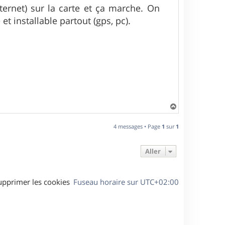
ternet) sur la carte et ça marche. On
et installable partout (gps, pc).
H
a
u
4 messages • Page
1
sur
1
t
Aller
upprimer les cookies
Fuseau horaire sur
UTC+02:00