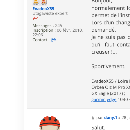
Bonjour,
e
s
normalement lor
r
EvadeoX55
a
Y
Utagawiste expert
g
permet de l'inst
a
e
Lors d'un chang
n
Messages :
245
n
demandé.
Inscription :
06 févr. 2010,
o
22:06
s
Je ne suis pas 
C
Contact :
o
qu'il faut cont
n
creuser !...
t
a
c
Sportivement.
t
e
r
E
EvadeoX55 / Loire 
v
Orbea Oiz M Pro XO
a
GX Eagle (2017) ;
d
garmin
edge
1040 +
e
o
X
5
M
par
dany.1
»
28 j
5
e
s
Salut,