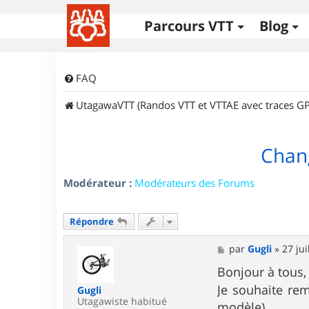
Parcours VTT
Blog
FAQ
UtagawaVTT (Randos VTT et VTTAE avec traces GP
Chan
Modérateur :
Modérateurs des Forums
Répondre
M
par
Gugli
»
27 jui
e
s
Bonjour à tous,
s
Je souhaite r
Gugli
a
Utagawiste habitué
g
modèle)