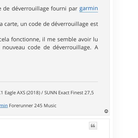
garmin
de de déverrouillage fourni par
a carte, un code de déverrouillage est
cela fonctionne, il me semble avoir lu
n nouveau code de déverrouillage. A
1 Eagle AXS (2018) / SUNN Exact Finest 27,5
rmin
Forerunner 245 Music
H
a
u
t