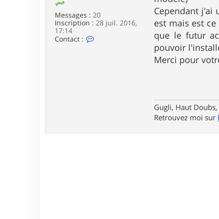
e
Cependant j'ai 
Messages :
20
est mais est ce
Inscription :
28 juil. 2016,
17:14
que le futur a
C
Contact :
o
pouvoir l'instal
n
Merci pour vot
t
a
c
t
e
r
Gugli, Haut Doubs,
G
u
Retrouvez moi sur
g
l
i