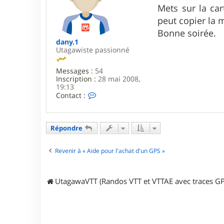
s
Mets sur la car
a
g
peut copier la m
e
Bonne soirée.
dany.1
Utagawiste passionné
Messages :
54
Inscription :
28 mai 2008,
19:13
C
Contact :
o
n
t
a
Répondre
c
t
e
Revenir à « Aide pour l'achat d'un GPS »
r
d
a
UtagawaVTT (Randos VTT et VTTAE avec traces GP
n
y
.
1