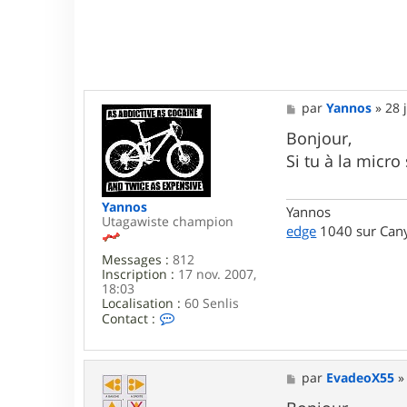
M
par
Yannos
»
28 
e
s
Bonjour,
s
Si tu à la micro
a
g
e
Yannos
Yannos
Utagawiste champion
edge
1040 sur Cany
Messages :
812
Inscription :
17 nov. 2007,
18:03
Localisation :
60 Senlis
C
Contact :
o
n
t
a
M
par
EvadeoX55
c
e
t
s