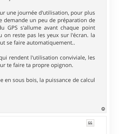
ur une journée d'utilisation, pour plus
ute demande un peu de préparation de
n du GPS s'allume avant chaque point
u on reste pas les yeux sur l'écran. la
eut se faire automatiquement..
ui rendent l'utilisation conviviale, les
our te faire ta propre opignon.
 en sous bois, la puissance de calcul
H
a
u
t