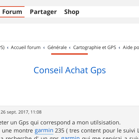
Forum
Partager
Shop
S)
Accueil forum
Générale
Cartographie et GPS
Aide po
Conseil Achat Gps
»
26 sept. 2017, 11:08
eter un Gps qui correspond a mon utilsisation.
garmin
a une montre
235 ( tres content pour le suivi 
garmin
 la recherche d' un gps
qui me servirai a sui