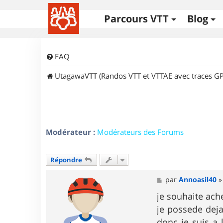
Parcours VTT
Blog
FAQ
UtagawaVTT (Randos VTT et VTTAE avec traces GP
Modérateur :
Modérateurs des Forums
Répondre
M
par
Annoasil40
e
s
je souhaite ach
s
je possede dej
a
g
donc je suis a