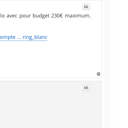
s vélo avec pour budget 230€ maximum.
compte ... ring_blanc
H
a
u
t