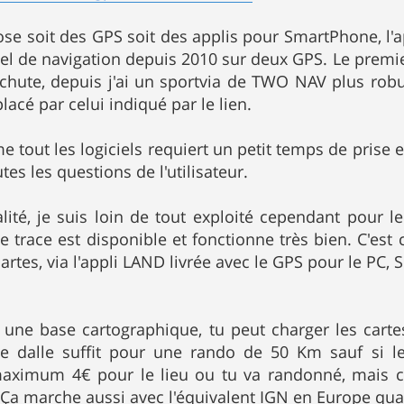
 soit des GPS soit des applis pour SmartPhone, l'a
giciel de navigation depuis 2010 sur deux GPS. Le pre
 chute, depuis j'ai un sportvia de TWO NAV plus robu
lacé par celui indiqué par le lien.
tout les logiciels requiert un petit temps de prise en
tes les questions de l'utilisateur.
lité, je suis loin de tout exploité cependant pour l
de trace est disponible et fonctionne très bien. C'est 
artes, via l'appli LAND livrée avec le GPS pour le PC,
ec une base cartographique, tu peut charger les cart
une dalle suffit pour une rando de 50 Km sauf si l
imum 4€ pour le lieu ou tu va randonné, mais c'e
. Ça marche aussi avec l'équivalent IGN en Europe qua