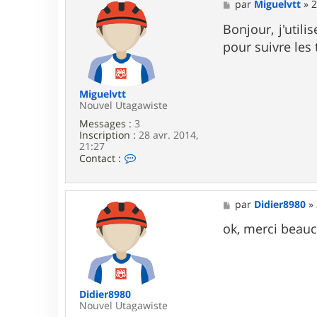
M
par
Miguelvtt
»
2
e
s
Bonjour, j'utili
s
pour suivre les
a
g
e
Miguelvtt
Nouvel Utagawiste
Messages :
3
Inscription :
28 avr. 2014,
21:27
C
Contact :
o
n
t
a
M
par
Didier8980
»
c
e
t
s
ok, merci beau
e
s
r
a
M
g
i
e
g
u
Didier8980
e
Nouvel Utagawiste
l