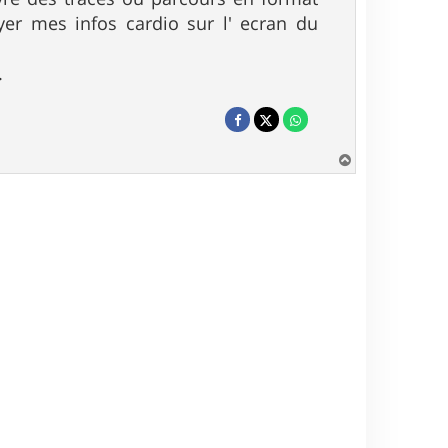
yer mes infos cardio sur l' ecran du
.
H
a
u
t