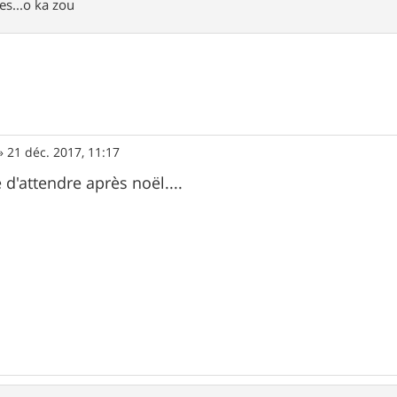
es...o ka zou
»
21 déc. 2017, 11:17
d'attendre après noël....