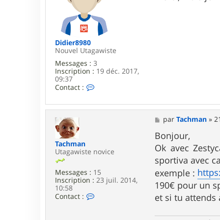
s
a
g
e
Didier8980
Nouvel Utagawiste
Messages :
3
Inscription :
19 déc. 2017,
09:37
C
Contact :
o
n
t
a
M
par
Tachman
»
2
c
e
t
s
Bonjour,
e
s
Tachman
Ok avec Zestyc
r
a
Utagawiste novice
D
g
sportiva avec ca
i
e
https
exemple :
Messages :
15
d
Inscription :
23 juil. 2014,
i
190€ pour un sp
10:58
e
C
Contact :
r
et si tu attends 
o
8
n
9
t
8