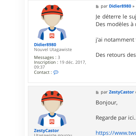
M
par
Didier8980
»
e
s
Je déterre le s
s
Des modèles à 
a
g
e
j'ai notamment
Didier8980
Nouvel Utagawiste
Des retours des
Messages :
3
Inscription :
19 déc. 2017,
09:37
C
Contact :
o
n
t
a
M
par
ZestyCastor
c
e
t
s
Bonjour,
e
s
r
a
D
g
Regarde par ici.
i
e
d
i
ZestyCastor
https://www.tw
e
Utagawiste gourou