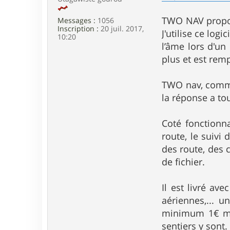
r
8
TWO NAV propose
Messages :
1056
9
Inscription :
20 juil. 2017,
8
J'utilise ce lo
10:20
0
l’âme lors d'un
plus et est remp
TWO nav, comme 
la réponse a tou
Coté fonctionna
route, le suivi 
des route, des c
de fichier.
Il est livré av
aériennes,... 
minimum 1€ max
sentiers y sont