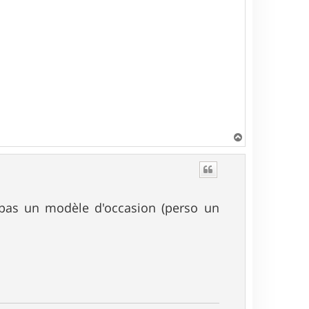
H
a
u
t
 pas un modèle d'occasion (perso un