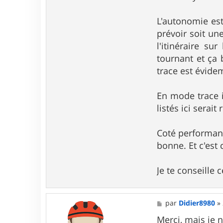
L'autonomie est 
prévoir soit u
l'itinéraire s
tournant et ça b
trace est évide
En mode trace il
listés ici serai
Coté performanc
bonne. Et c'est 
Je te conseille 
M
par
Didier8980
»
e
s
Merci, mais je