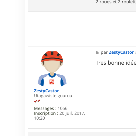
2 roues et 2 roulett
a
0
c
t
e
r
T
a
c
h
m
M
par
ZestyCastor
a
e
n
s
Tres bonne idée 
s
a
g
e
ZestyCastor
Utagawiste gourou
Messages :
1056
Inscription :
20 juil. 2017,
10:20