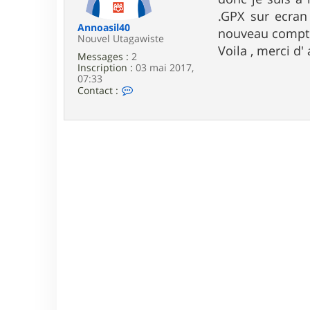
e
.GPX sur ecran
Annoasil40
nouveau compt
Nouvel Utagawiste
Voila , merci d'
Messages :
2
Inscription :
03 mai 2017,
07:33
C
Contact :
o
n
t
a
c
t
e
r
A
n
n
o
a
s
i
l
4
0