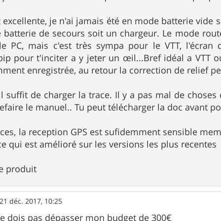
excellente, je n'ai jamais été en mode batterie vide s
ne batterie de secours soit un chargeur. Le mode ro
ur le PC, mais c'est très sympa pour le VTT, l'écra
ip pour t'inciter a y jeter un œil...Bref idéal a VTT o
mment enregistrée, au retour la correction de relief p
 suffit de charger la trace. Il y a pas mal de choses q
t refaire le manuel.. Tu peut télécharger la doc avant p
es, la reception GPS est sufidemment sensible meme
ce qui est amélioré sur les versions les plus recentes
ce produit
21 déc. 2017, 10:25
 ne dois pas dépasser mon budget de 300€