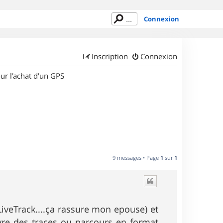
Connexion
Inscription
Connexion
ur l'achat d'un GPS
9 messages • Page
1
sur
1
LiveTrack....ça rassure mon epouse) et
vre des traces ou parcours en format