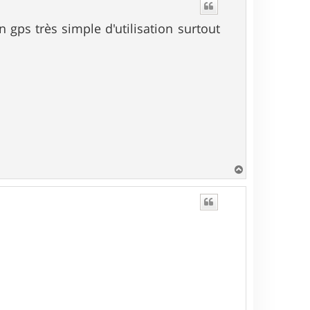
t
n gps très simple d'utilisation surtout
H
a
u
t