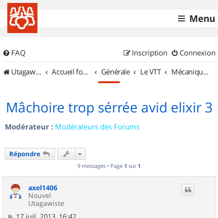
Menu
FAQ
Inscription
Connexion
UtagawaVTT (Randos VTT et VTTAE avec traces GPS)
Accueil forum
Générale
Le VTT
Mécanique et Entretiens
Mâchoire trop sérrée avid elixir 3
Modérateur :
Modérateurs des Forums
Répondre
9 messages • Page
1
sur
1
axel1406
Nouvel
Utagawiste
M
17 juil. 2013, 16:42