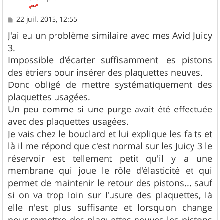
M
22 juil. 2013, 12:55
e
s
J'ai eu un problème similaire avec mes Avid Juicy
s
3.
a
g
Impossible d’écarter suffisamment les pistons
e
des étriers pour insérer des plaquettes neuves.
Donc obligé de mettre systématiquement des
plaquettes usagées.
Un peu comme si une purge avait été effectuée
avec des plaquettes usagées.
Je vais chez le bouclard et lui explique les faits et
là il me répond que c'est normal sur les Juicy 3 le
réservoir est tellement petit qu'il y a une
membrane qui joue le rôle d'élasticité et qui
permet de maintenir le retour des pistons... sauf
si on va trop loin sur l'usure des plaquettes, là
elle n'est plus suffisante et lorsqu'on change
pour remettre des plaquettes neuves les pistons