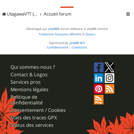
UtagawaVTT (Randos VTT et VTTAE avec traces GPS)
Accueil forum
Développé par
phpBB
® Forum Software © phpBB Limited
Traduction française officielle
©
Qiaeru
Optimized by:
phpBB SEO
Confidentialité
|
Conditions
Qui sommes-nous ?
Contact & Logos
Services pros
Mentions légales
Politique de
confidentialité
Consentement / Cookies
Stats des traces GPX
Status des services