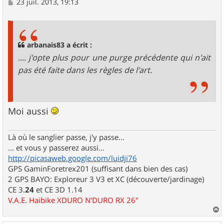
M
23 juil. 2013, 19:13
e
s
s
a
g
arbanais83 a écrit :
e
.... j'opte plus pour une purge précédente qui n'ait
pas été faite dans les règles de l'art.
Moi aussi
Là où le sanglier passe, j'y passe...
... et vous y passerez aussi...
http://picasaweb.google.com/luidji76
GPS GaminForetrex201 (suffisant dans bien des cas)
2 GPS BAYO: Exploreur 3 V3 et XC (découverte/jardinage)
CE 3.
24
et CE 3D 1.14
V.A.E. Haibike XDURO N'DURO RX 26"
a