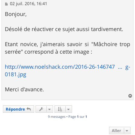
M
02 juil. 2016, 16:41
e
s
Bonjour,
s
a
g
Désolé de réactiver ce sujet aussi tardivement.
e
Etant novice, j'aimerais savoir si "Mâchoire trop
serrée" correspond à cette image :
http://www.noelshack.com/2016-26-146747 ... g-
0181.jpg
Merci d'avance.
a
u
Répondre
t
9 messages • Page
1
sur
1
Aller