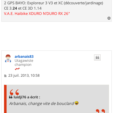
2 GPS BAYO: Exploreur 3 V3 et XC (découverte/jardinage)
CE 3.
24
et CE 3D 1.14
V.A.E. Haibike XDURO N'DURO RX 26"
a
u
t
arbanais83
Utagawiste
champion
M
23 juil. 2013, 10:58
e
s
s
a
g
luidji76 a écrit :
e
Arbanais, change vite de bouclard