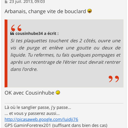
M
23 juil. 2013, 09:03
e
s
Arbanais, change vite de bouclard
s
a
g
e
cousinhube34 a écrit :
Si tes plaquettes touchent des 2 côtés, ouvre une
vis de purge et enlève une goutte ou deux de
liquide. Tu refermes, tu fais quelques pompages et
après un recentrage de l'étrier tout devrait rentrer
dans l'ordre.
OK avec Cousinhube
Là où le sanglier passe, j'y passe...
... et vous y passerez aussi...
http://picasaweb.google.com/luidji76
GPS GaminForetrex201 (suffisant dans bien des cas)