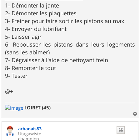
1- Démonter la jante
2- Démonter les plaquettes
3- Freiner pour faire sortir les pistons au max
4- Envoyer du lubrifiant
5- Laisser agir
6- Repousser les pistons dans leurs logements
(sans les abîmer)
7- Dégraisser à l'aide de nettoyant frein
8- Remonter le tout
9- Tester
@+
LOIRET (45)
a
u
arbanais83
t
Utagawiste
champion