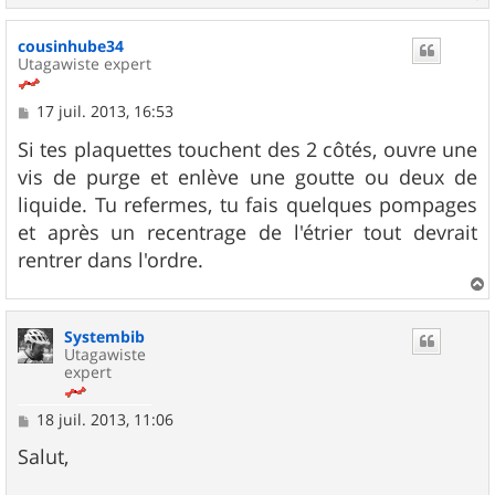
a
u
cousinhube34
t
Utagawiste expert
M
17 juil. 2013, 16:53
e
s
Si tes plaquettes touchent des 2 côtés, ouvre une
s
vis de purge et enlève une goutte ou deux de
a
g
liquide. Tu refermes, tu fais quelques pompages
e
et après un recentrage de l'étrier tout devrait
rentrer dans l'ordre.
a
u
Systembib
t
Utagawiste
expert
M
18 juil. 2013, 11:06
e
s
Salut,
s
a