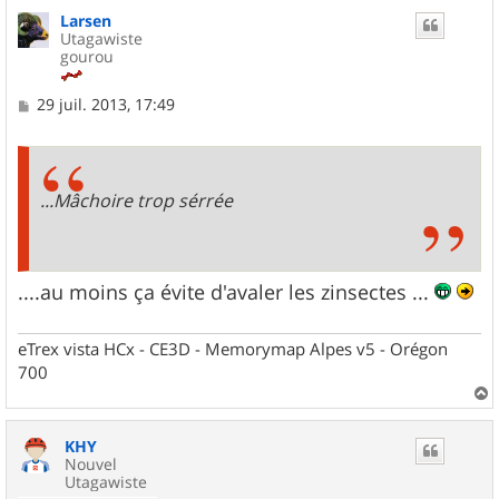
u
Larsen
t
Utagawiste
gourou
M
29 juil. 2013, 17:49
e
s
s
a
g
...Mâchoire trop sérrée
e
....au moins ça évite d'avaler les zinsectes ...
eTrex vista HCx - CE3D - Memorymap Alpes v5 - Orégon
700
a
u
KHY
t
Nouvel
Utagawiste