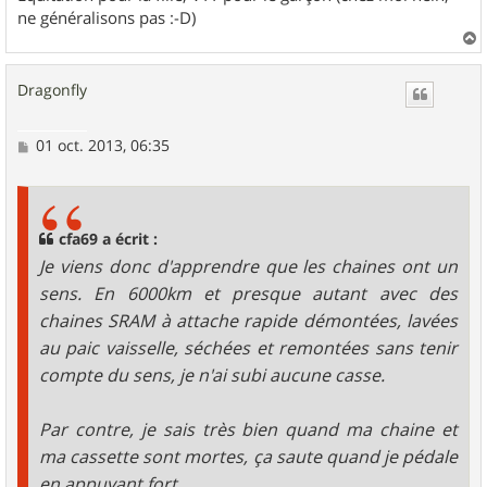
ne généralisons pas :-D)
a
u
Dragonfly
t
M
01 oct. 2013, 06:35
e
s
s
a
g
cfa69 a écrit :
e
Je viens donc d'apprendre que les chaines ont un
sens. En 6000km et presque autant avec des
chaines SRAM à attache rapide démontées, lavées
au paic vaisselle, séchées et remontées sans tenir
compte du sens, je n'ai subi aucune casse.
Par contre, je sais très bien quand ma chaine et
ma cassette sont mortes, ça saute quand je pédale
en appuyant fort.