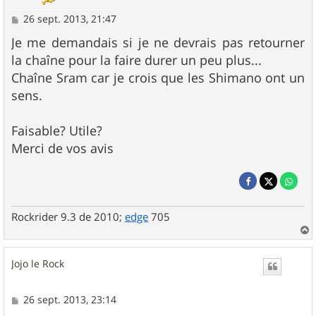
M
26 sept. 2013, 21:47
e
s
Je me demandais si je ne devrais pas retourner
s
la chaîne pour la faire durer un peu plus...
a
g
Chaîne Sram car je crois que les Shimano ont un
e
sens.
Faisable? Utile?
Merci de vos avis
Rockrider 9.3 de 2010;
edge
705
a
u
Jojo le Rock
t
M
26 sept. 2013, 23:14
e