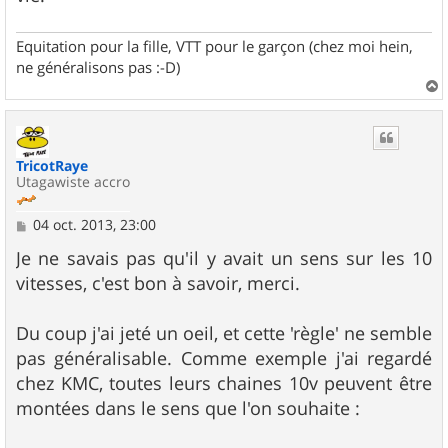
Equitation pour la fille, VTT pour le garçon (chez moi hein,
ne généralisons pas :-D)
a
u
t
TricotRaye
Utagawiste accro
M
04 oct. 2013, 23:00
e
s
Je ne savais pas qu'il y avait un sens sur les 10
s
vitesses, c'est bon à savoir, merci.
a
g
e
Du coup j'ai jeté un oeil, et cette 'règle' ne semble
pas généralisable. Comme exemple j'ai regardé
chez KMC, toutes leurs chaines 10v peuvent être
montées dans le sens que l'on souhaite :