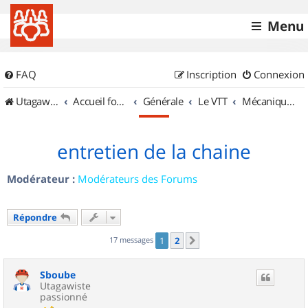
Menu
FAQ
Inscription
Connexion
UtagawaVTT (Randos VTT et VTTAE avec traces GPS)
Accueil forum
Générale
Le VTT
Mécanique et Entretiens
entretien de la chaine
Modérateur :
Modérateurs des Forums
Répondre
17 messages
1
2
Suivant
Sboube
Utagawiste
passionné