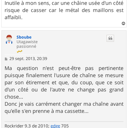
s
Inutile à mon sens, car une châine usée d'un côté
s
risque de casser car le métal des maillons est
a
g
affaibli.
e
a
u
Sboube
t
Utagawiste
passionné
M
29 sept. 2013, 20:39
e
s
Ma question n'est peut-être pas pertinente
s
puisque finalement l'usure de chaîne se mesure
a
g
par son étirement et que, du coup, que ce soit
e
d'un côté ou de l'autre ne change pas grand
chose...
Donc je vais carrément changer ma chaîne avant
qu'elle s'en prenne à ma cassette...
Rockrider 9.3 de 2010;
edge
705