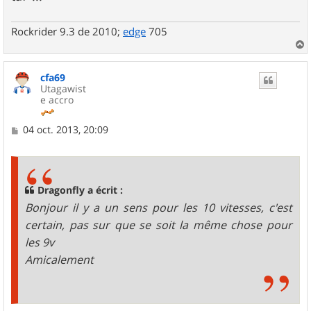
Rockrider 9.3 de 2010;
edge
705
a
u
cfa69
t
Utagawist
e accro
M
04 oct. 2013, 20:09
e
s
s
a
g
Dragonfly a écrit :
e
Bonjour il y a un sens pour les 10 vitesses, c'est
certain, pas sur que se soit la même chose pour
les 9v
Amicalement