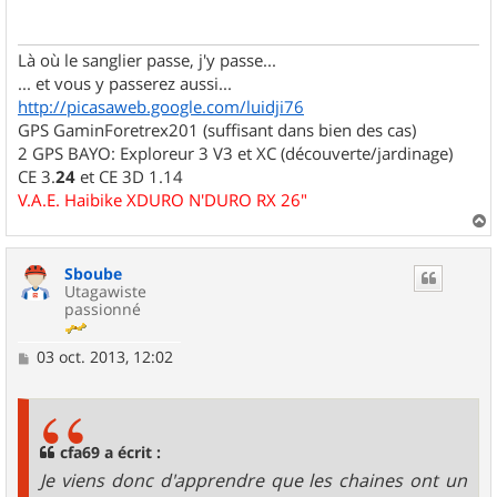
a
g
e
Là où le sanglier passe, j'y passe...
... et vous y passerez aussi...
http://picasaweb.google.com/luidji76
GPS GaminForetrex201 (suffisant dans bien des cas)
2 GPS BAYO: Exploreur 3 V3 et XC (découverte/jardinage)
CE 3.
24
et CE 3D 1.14
V.A.E. Haibike XDURO N'DURO RX 26"
a
u
Sboube
t
Utagawiste
passionné
M
03 oct. 2013, 12:02
e
s
s
a
g
cfa69 a écrit :
e
Je viens donc d'apprendre que les chaines ont un