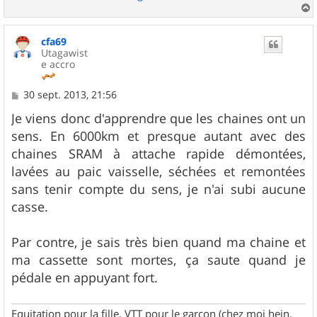
a
u
cfa69
t
Utagawist
e accro
M
30 sept. 2013, 21:56
e
s
Je viens donc d'apprendre que les chaines ont un
s
sens. En 6000km et presque autant avec des
a
g
chaines SRAM à attache rapide démontées,
e
lavées au paic vaisselle, séchées et remontées
sans tenir compte du sens, je n'ai subi aucune
casse.
Par contre, je sais très bien quand ma chaine et
ma cassette sont mortes, ça saute quand je
pédale en appuyant fort.
Equitation pour la fille, VTT pour le garçon (chez moi hein,