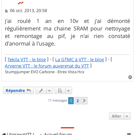
M
06 oct. 2013, 20:58
e
s
j'ai roulé 1 an en 10v et j'ai démonté
s
régulièrement ma chaine SRAM pour nettoyage
a
g
et remontage au pif, je n'ai rien constaté
e
d'anormal à l'usage.
[
] - [
] - [
Tekila VTT - le blog
La GTMC à VTT - le blog
]
Arverne VTT : le forum auvergnat du VTT
Stumpjumper EVO Carbone - Etrex Vista Hcx
a
u
Répondre
t
17 messages
1
2
Suivant
Aller
UtagawaVTT (Randos VTT et VTTAE avec traces GPS)
Accueil forum