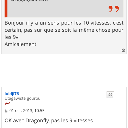
Bonjour il y a un sens pour les 10 vitesses, c'est
certain, pas sur que se soit la même chose pour
les 9v
Amicalement
a
u
t
luidji76
Utagawiste gourou
M
01 oct. 2013, 10:55
e
s
OK avec Dragonfly, pas les 9 vitesses
s