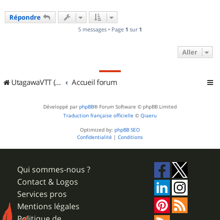
Répondre
5 messages • Page
1
sur
1
Aller
UtagawaVTT (Randos VTT et VTTAE avec traces GPS)
Accueil forum
Développé par
phpBB
® Forum Software © phpBB Limited
Traduction française officielle
©
Qiaeru
Optimized by:
phpBB SEO
Confidentialité
|
Conditions
Qui sommes-nous ?
Contact & Logos
Services pros
Mentions légales
Politique de