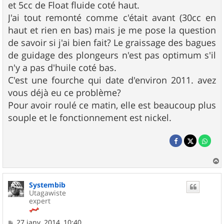
et 5cc de Float fluide coté haut.
J'ai tout remonté comme c'était avant (30cc en
haut et rien en bas) mais je me pose la question
de savoir si j'ai bien fait? Le graissage des bagues
de guidage des plongeurs n'est pas optimum s'il
n'y a pas d'huile coté bas.
C'est une fourche qui date d'environ 2011. avez
vous déjà eu ce problème?
Pour avoir roulé ce matin, elle est beaucoup plus
souple et le fonctionnement est nickel.
a
u
Systembib
t
Utagawiste
expert
M
27 janv. 2014, 10:40