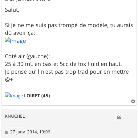
e
s
Salut,
s
a
g
Si je ne me suis pas trompé de modèle, tu aurais
e
dû avoir ça:
Coté air (gauche):
25 à 30 mL en bas et 5cc de fox fluid en haut.
Je pense qu'il n'est pas trop trad pour en mettre
@+
LOIRET (45)
a
u
KNUCHEL
t
M
27 janv. 2014, 19:06
e