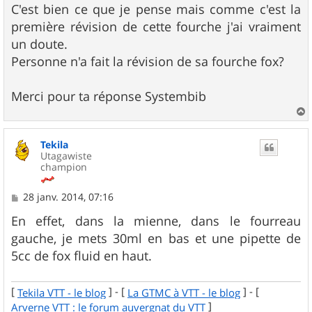
s
C'est bien ce que je pense mais comme c'est la
s
première révision de cette fourche j'ai vraiment
a
g
un doute.
e
Personne n'a fait la révision de sa fourche fox?
Merci pour ta réponse Systembib
a
u
Tekila
t
Utagawiste
champion
M
28 janv. 2014, 07:16
e
s
En effet, dans la mienne, dans le fourreau
s
gauche, je mets 30ml en bas et une pipette de
a
g
5cc de fox fluid en haut.
e
[
] - [
] - [
Tekila VTT - le blog
La GTMC à VTT - le blog
]
Arverne VTT : le forum auvergnat du VTT