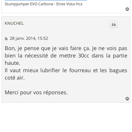
Stumpjumper EVO Carbone - Etrex Vista Hcx
a
u
KNUCHEL
t
M
28 janv. 2014, 15:52
e
s
Bon, je pense que je vais faire ça. Je ne vois pas
s
bien la nécessité de mettre 30cc dans la partie
a
g
haute.
e
Il vaut mieux lubrifier le fourreau et les bagues
coté air.
Merci pour vos réponses.
a
u
t