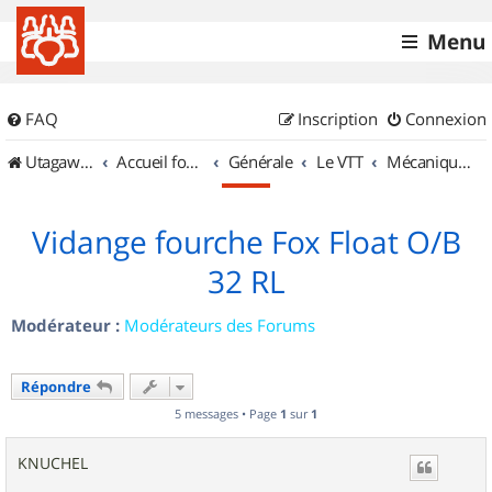
Menu
FAQ
Inscription
Connexion
UtagawaVTT (Randos VTT et VTTAE avec traces GPS)
Accueil forum
Générale
Le VTT
Mécanique et Entretiens
Vidange fourche Fox Float O/B
32 RL
Modérateur :
Modérateurs des Forums
Répondre
5 messages • Page
1
sur
1
KNUCHEL