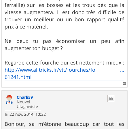
ferraille) sur les bosses et les trous dés que la
vitesse augmentera. Il est donc très difficile de
trouver un meilleur ou un bon rapport qualité
prix à ce matériel.
Ne peux tu pas économiser un peu afin
augmenter ton budget ?
Regarde cette fourche qui est nettement mieux :
http://www.alltricks.fr/vtt/fourches/fo ...
61241.html
a
u
Charli59
t
Nouvel
Utagawiste
M
22 nov. 2014, 10:32
e
s
Bonjour, sa m'étonne beaucoup car tout les
s