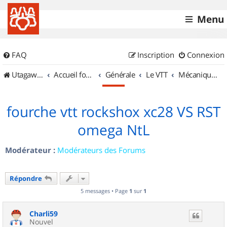
Menu
FAQ
Inscription
Connexion
UtagawaVTT (Randos VTT et VTTAE avec traces GPS)
Accueil forum
Générale
Le VTT
Mécanique et Entretiens
fourche vtt rockshox xc28 VS RST
omega NtL
Modérateur :
Modérateurs des Forums
Répondre
5 messages • Page
1
sur
1
Charli59
Nouvel