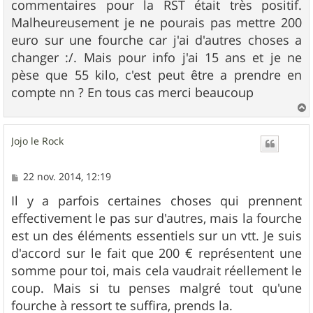
commentaires pour la RST était très positif.
a
g
Malheureusement je ne pourais pas mettre 200
e
euro sur une fourche car j'ai d'autres choses a
changer :/. Mais pour info j'ai 15 ans et je ne
pèse que 55 kilo, c'est peut être a prendre en
compte nn ? En tous cas merci beaucoup
a
u
Jojo le Rock
t
M
22 nov. 2014, 12:19
e
s
Il y a parfois certaines choses qui prennent
s
effectivement le pas sur d'autres, mais la fourche
a
g
est un des éléments essentiels sur un vtt. Je suis
e
d'accord sur le fait que 200 € représentent une
somme pour toi, mais cela vaudrait réellement le
coup. Mais si tu penses malgré tout qu'une
fourche à ressort te suffira, prends la.