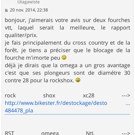
Utagawiste
M
20 nov. 2014, 22:38
e
s
bonjour, j'aimerais votre avis sur deux fourches
s
vtt, laquel serait la meilleure, le rapport
a
g
qualiter/prix.
e
je fais principalement du cross country et de la
forêt. je tiens a préciser que le blocage de la
fourche m'imorte peu
déjà je dirais que la omega a un gros avantage
c'est que ses plongeurs sont de diamétre 30
contre 28 pour la rockshox.
rock shox xc28 --->
http://www.bikester.fr/destockage/desto ...
484478_pla
RST omega NtL --->