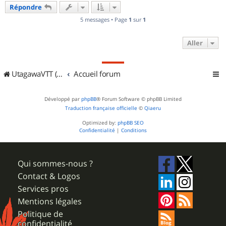
Répondre
5 messages • Page
1
sur
1
Aller
UtagawaVTT (Randos VTT et VTTAE avec traces GPS)
Accueil forum
Développé par
phpBB
® Forum Software © phpBB Limited
Traduction française officielle
©
Qiaeru
Optimized by:
phpBB SEO
Confidentialité
|
Conditions
Qui sommes-nous ?
Contact & Logos
Services pros
Mentions légales
Politique de
confidentialité