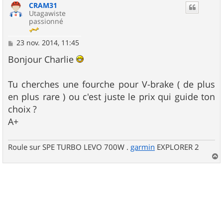
CRAM31
t
Utagawiste
passionné
M
23 nov. 2014, 11:45
e
s
Bonjour Charlie
s
a
g
Tu cherches une fourche pour V-brake ( de plus
e
en plus rare ) ou c'est juste le prix qui guide ton
choix ?
A+
Roule sur SPE TURBO LEVO 700W .
garmin
EXPLORER 2
a
u
t