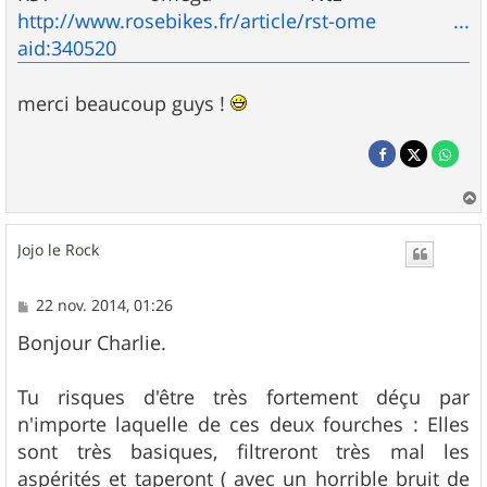
http://www.rosebikes.fr/article/rst-ome ...
aid:340520
merci beaucoup guys !
a
u
Jojo le Rock
t
M
22 nov. 2014, 01:26
e
s
Bonjour Charlie.
s
a
g
Tu risques d'être très fortement déçu par
e
n'importe laquelle de ces deux fourches : Elles
sont très basiques, filtreront très mal les
aspérités et taperont ( avec un horrible bruit de