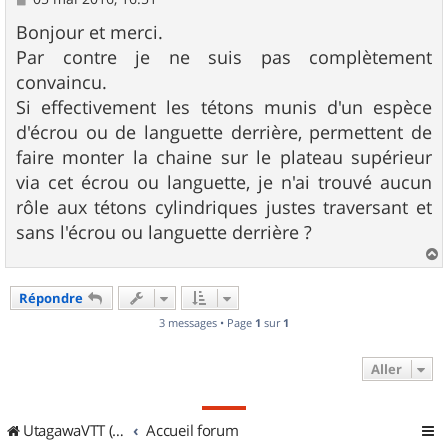
e
s
Bonjour et merci.
s
Par contre je ne suis pas complètement
a
g
convaincu.
e
Si effectivement les tétons munis d'un espèce
d'écrou ou de languette derrière, permettent de
faire monter la chaine sur le plateau supérieur
via cet écrou ou languette, je n'ai trouvé aucun
rôle aux tétons cylindriques justes traversant et
sans l'écrou ou languette derrière ?
a
u
Répondre
t
3 messages • Page
1
sur
1
Aller
UtagawaVTT (Randos VTT et VTTAE avec traces GPS)
Accueil forum