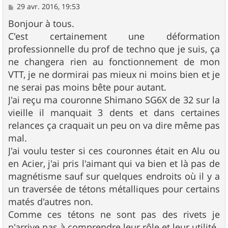
M
29 avr. 2016, 19:53
e
s
Bonjour à tous.
s
C'est certainement une déformation
a
g
professionnelle du prof de techno que je suis, ça
e
ne changera rien au fonctionnement de mon
VTT, je ne dormirai pas mieux ni moins bien et je
ne serai pas moins bête pour autant.
J'ai reçu ma couronne Shimano SG6X de 32 sur la
vieille il manquait 3 dents et dans certaines
relances ça craquait un peu on va dire même pas
mal.
J'ai voulu tester si ces couronnes était en Alu ou
en Acier, j'ai pris l'aimant qui va bien et là pas de
magnétisme sauf sur quelques endroits où il y a
un traversée de tétons métalliques pour certains
matés d'autres non.
Comme ces tétons ne sont pas des rivets je
n'arrive pas à comprendre leur rôle et leur utilité.