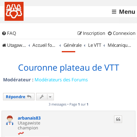
Menu
FAQ
Inscription
Connexion
UtagawaVTT (Randos VTT et VTTAE avec traces GPS)
Accueil forum
Générale
Le VTT
Mécanique et Entretiens
Couronne plateau de VTT
Modérateur :
Modérateurs des Forums
Répondre
3 messages • Page
1
sur
1
arbanais83
Utagawiste
champion