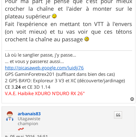
Pour ma part je pense que c'est pour mieux
s
crocher la chaîne et l'aider à monter sur le
a
g
plateau supérieur
e
Fait l'expérience en mettant ton VTT à l'envers
(on voit mieux) et tu vas voir que ces tétons
crochent la chaîne au passage
Là où le sanglier passe, j'y passe...
... et vous y passerez aussi...
http://picasaweb.google.com/luidji76
GPS GaminForetrex201 (suffisant dans bien des cas)
2 GPS BAYO: Exploreur 3 V3 et XC (découverte/jardinage)
CE 3.
24
et CE 3D 1.14
V.A.E. Haibike XDURO N'DURO RX 26"
a
u
arbanais83
t
Utagawiste
champion
M
05 mai 2016, 16:51