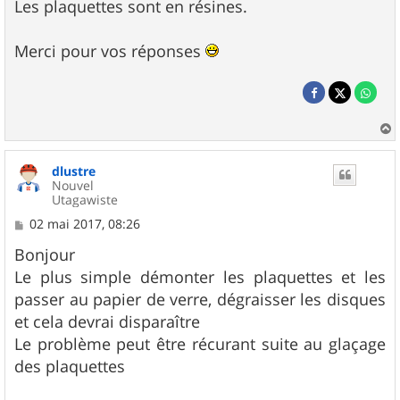
Les plaquettes sont en résines.
Merci pour vos réponses
a
u
dlustre
t
Nouvel
Utagawiste
M
02 mai 2017, 08:26
e
s
Bonjour
s
Le plus simple démonter les plaquettes et les
a
g
passer au papier de verre, dégraisser les disques
e
et cela devrai disparaître
Le problème peut être récurant suite au glaçage
des plaquettes