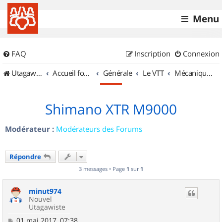
Menu
FAQ
Inscription
Connexion
UtagawaVTT (Randos VTT et VTTAE avec traces GPS)
Accueil forum
Générale
Le VTT
Mécanique et Entretiens
Shimano XTR M9000
Modérateur :
Modérateurs des Forums
Répondre
3 messages • Page
1
sur
1
minut974
Nouvel
Utagawiste
M
01 mai 2017, 07:38