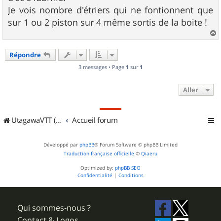
Je vois nombre d'étriers qui ne fontionnent que
sur 1 ou 2 piston sur 4 même sortis de la boite !
a
u
Répondre
t
3 messages • Page
1
sur
1
Aller
UtagawaVTT (Randos VTT et VTTAE avec traces GPS)
Accueil forum
Développé par
phpBB
® Forum Software © phpBB Limited
Traduction française officielle
©
Qiaeru
Optimized by:
phpBB SEO
Confidentialité
|
Conditions
Qui sommes-nous ?
Contact & Logos