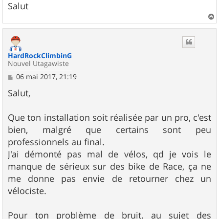
Salut
a
u
t
HardRockClimbinG
Nouvel Utagawiste
M
06 mai 2017, 21:19
e
s
Salut,
s
a
g
Que ton installation soit réalisée par un pro, c'est
e
bien, malgré que certains sont peu
professionnels au final.
J'ai démonté pas mal de vélos, qd je vois le
manque de sérieux sur des bike de Race, ça ne
me donne pas envie de retourner chez un
vélociste.
Pour ton problème de bruit, au sujet des