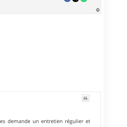
H
a
u
t
tes demande un entretien régulier et