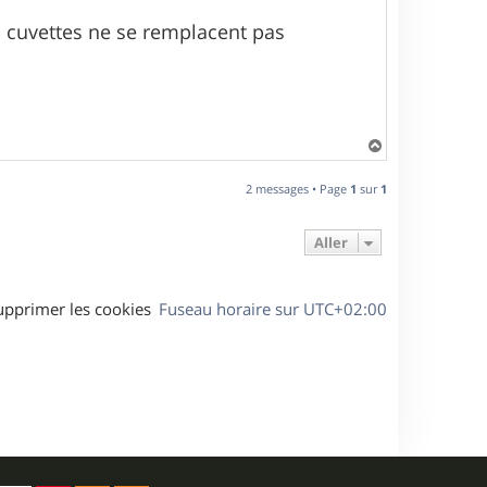
es cuvettes ne se remplacent pas
H
a
u
2 messages • Page
1
sur
1
t
Aller
upprimer les cookies
Fuseau horaire sur
UTC+02:00