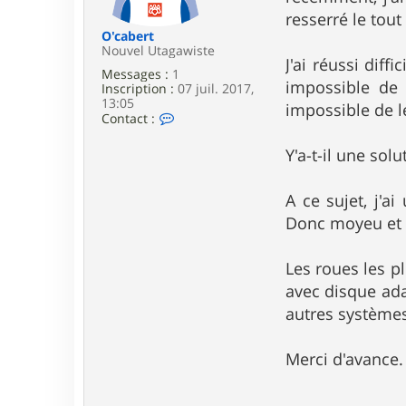
e
resserré le tou
O'cabert
Nouvel Utagawiste
J'ai réussi dif
Messages :
1
impossible de d
Inscription :
07 juil. 2017,
13:05
impossible de l
C
Contact :
o
n
Y'a-t-il une sol
t
a
c
A ce sujet, j'a
t
e
Donc moyeu et 
r
O
'
Les roues les p
c
avec disque adap
a
b
autres systèmes
e
r
t
Merci d'avance.