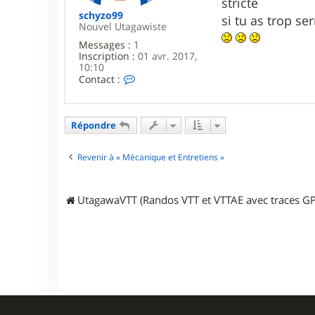
stricte
schyzo99
si tu as trop se
Nouvel Utagawiste
Messages :
1
Inscription :
01 avr. 2017,
10:10
C
Contact :
o
n
t
a
Répondre
c
t
e
Revenir à « Mécanique et Entretiens »
r
s
c
UtagawaVTT (Randos VTT et VTTAE avec traces GP
h
y
z
o
9
9