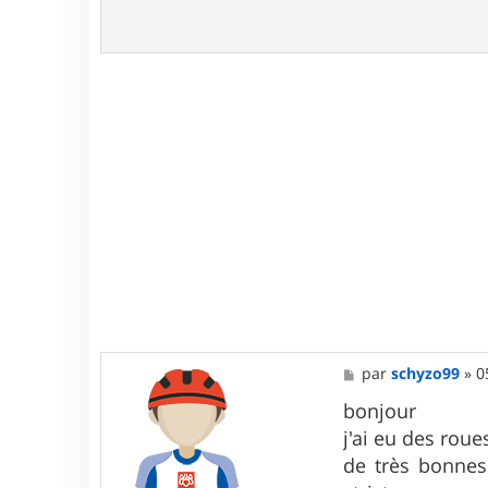
M
par
schyzo99
»
0
e
s
bonjour
s
j'ai eu des ro
a
g
de très bonnes
e