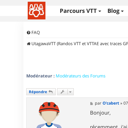
Parcours VTT
Blog
FAQ
UtagawaVTT (Randos VTT et VTTAE avec traces GP
Modérateur :
Modérateurs des Forums
Répondre
M
par
O'cabert
»
07
e
s
Bonjour,
s
a
g
récemment, j'ai