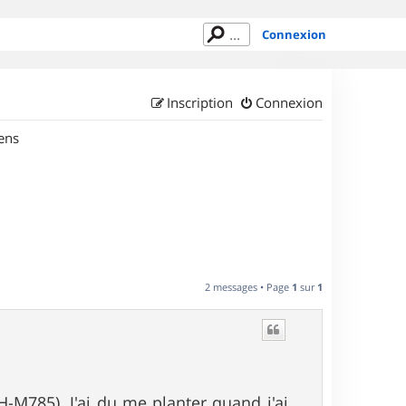
Connexion
Inscription
Connexion
ens
2 messages • Page
1
sur
1
-M785). J'ai du me planter quand j'ai