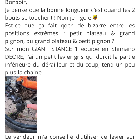
s
Bonsoir,
s
Je pense que la bonne longueur c'est quand les 2
a
g
bouts se touchent ! Non je rigole
e
Est-ce que ça fait qqch de bizarre entre les
positions extrêmes : petit plateau & grand
pignon, ou grand plateau & petit pignon ?
Sur mon GIANT STANCE 1 équipé en Shimano
DEORE, j'ai un petit levier gris qui durcit la partie
inférieure du dérailleur et du coup, tend un peu
plus la chaine.
Le vendeur m'a conseillé d'utiliser ce levier sur