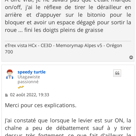
on/off, j'ai le réflexe de tirer le dérailleur en
arrière et d'appuyer sur le bitonio pour le
bloquer et avoir un espace dégagé pour sortir la
roue ... fini les doigts pleins de graisse
eTrex vista HCx - CE3D - Memorymap Alpes v5 - Orégon
700
a
u
speedy turtle
t
Utagawiste
passionné
M
02 août 2022, 19:33
e
s
Merci pour ces explications.
s
a
g
J'ai constaté que lorsque le levier est sur ON, la
e
chaîne a peu de débattement sauf à y tirer
dessus très fortement, ce que fait d'ailleurs le