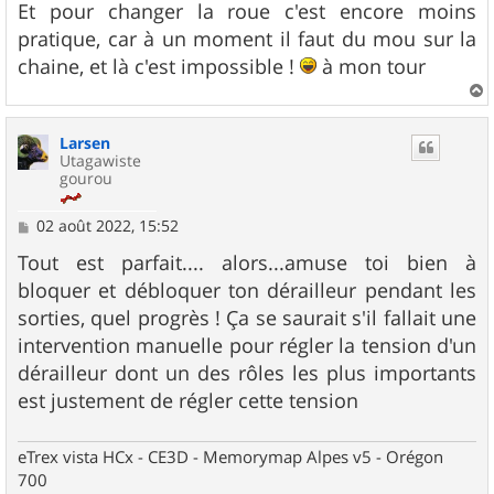
Et pour changer la roue c'est encore moins
pratique, car à un moment il faut du mou sur la
chaine, et là c'est impossible !
à mon tour
a
u
Larsen
t
Utagawiste
gourou
M
02 août 2022, 15:52
e
s
Tout est parfait.... alors...amuse toi bien à
s
bloquer et débloquer ton dérailleur pendant les
a
g
sorties, quel progrès ! Ça se saurait s'il fallait une
e
intervention manuelle pour régler la tension d'un
dérailleur dont un des rôles les plus importants
est justement de régler cette tension
eTrex vista HCx - CE3D - Memorymap Alpes v5 - Orégon
700