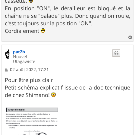
cassette.
En position "ON", le dérailleur est bloqué et la
chaîne ne se "balade" plus. Donc quand on roule,
c'est toujours sur la position "ON".
Cordialement
a
u
pat2b
t
Nouvel
Utagawiste
M
02 août 2022, 17:21
e
s
Pour être plus clair
s
Petit schéma explicatif issue de la doc technique
a
g
de chez Shimano!
e