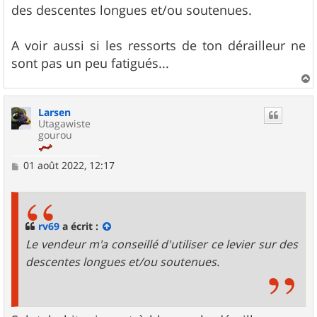
des descentes longues et/ou soutenues.
A voir aussi si les ressorts de ton dérailleur ne
sont pas un peu fatigués...
a
u
Larsen
t
Utagawiste
gourou
M
01 août 2022, 12:17
e
s
s
a
g
rv69
a écrit :
e
Le vendeur m'a conseillé d'utiliser ce levier sur des
descentes longues et/ou soutenues.