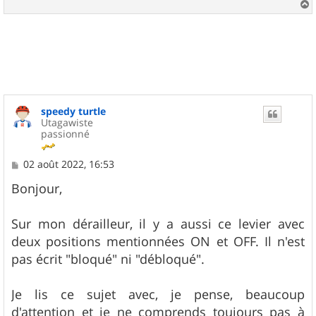
a
u
t
speedy turtle
Utagawiste
passionné
M
02 août 2022, 16:53
e
s
Bonjour,
s
a
g
Sur mon dérailleur, il y a aussi ce levier avec
e
deux positions mentionnées ON et OFF. Il n'est
pas écrit "bloqué" ni "débloqué".
Je lis ce sujet avec, je pense, beaucoup
d'attention et je ne comprends toujours pas à