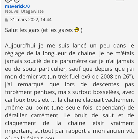
maverick70
Nouvel Utagawiste
M
31 mars 2022, 14:44
e
s
Salut les gars (et les gazes
)
s
a
g
Aujourd'hui je me suis lancé un peu dans le
e
réglage de la longueur de chaine. Je ne m'étais
jamais soucié de ce paramètre car je n'ai jamais
eu de souci particulier, sauf que depuis que j'ai
mon dernier vtt (un trek fuel ex9 de 2008 en 26"),
j'ai remarqué que lors de descentes pas
forcément pentues, mais surtout bosselées, avec
cailloux trous etc ... la chaine claquait vachement
,même au point (une seule fois cependant) de
dérailler carrément. Le bruit de saut et de
claquement de la chaine était vraiment
important, surtout par rapport a mon ancien vtt,
où ça le faisait peu.