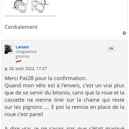
Cordialement
a
u
Larsen
t
Utagawiste
gourou
M
02 août 2022, 17:27
e
s
Merci Pat2B pour la confirmation.
s
Quand mon vélo est à l'envers, c'est un vrai plus
a
g
que de se servir du bitonio, sans que la roue et la
e
cassette ne vienne tirer sur la chaine qui reste
sur les pignons .... E pot la remise en place de la
roue c'est pareil
A dire vrai, je ne savais pas que c'était marqué