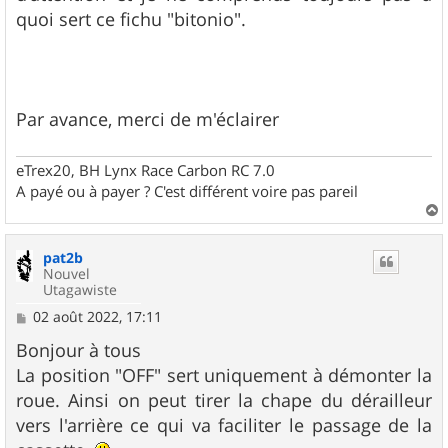
quoi sert ce fichu "bitonio".
Par avance, merci de m'éclairer
eTrex20, BH Lynx Race Carbon RC 7.0
A payé ou à payer ? C'est différent voire pas pareil
a
u
pat2b
t
Nouvel
Utagawiste
M
02 août 2022, 17:11
e
s
Bonjour à tous
s
La position "OFF" sert uniquement à démonter la
a
g
roue. Ainsi on peut tirer la chape du dérailleur
e
vers l'arrière ce qui va faciliter le passage de la