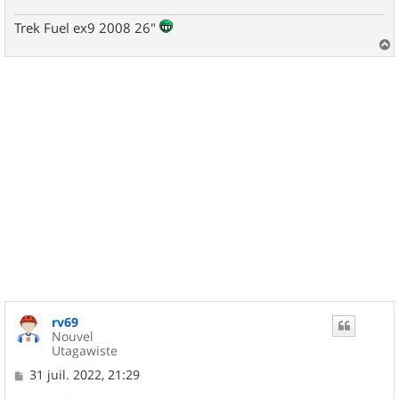
Trek Fuel ex9 2008 26"
a
u
t
rv69
Nouvel
Utagawiste
M
31 juil. 2022, 21:29
e