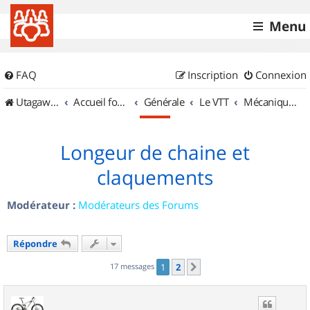
Menu
FAQ
Inscription
Connexion
UtagawaVTT (Randos VTT et VTTAE avec traces GPS)
Accueil forum
Générale
Le VTT
Mécanique et Entretiens
Longeur de chaine et
claquements
Modérateur :
Modérateurs des Forums
Répondre
17 messages
1
2
Suivant