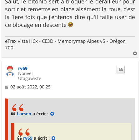
Salut, le bitonio sert à bloquer le dérailleur pour
sortir et remettre en place aisément la roue, c'est
la 1ere fois que j'entends dire qu'il faille user de
ce blocage en descente
eTrex vista HCx - CE3D - Memorymap Alpes v5 - Orégon
700
a
u
rv69
t
Nouvel
Utagawiste
M
02 août 2022, 00:25
e
s
s
a
g
Larsen
a écrit :
e
rv69
a écrit :