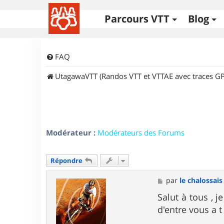
Parcours VTT
Blog
FAQ
UtagawaVTT (Randos VTT et VTTAE avec traces GP
Modérateur :
Modérateurs des Forums
Répondre
M
par
le chalossais
e
s
Salut à tous , 
s
d'entre vous a t
a
g