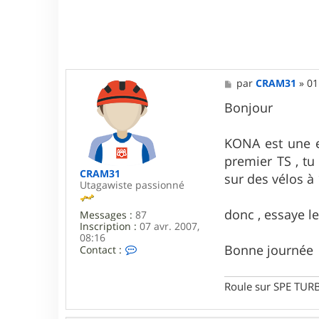
e
b
r
o
u
t
e
M
par
CRAM31
»
01
s
e
s
Bonjour
s
a
g
KONA est une ex
e
premier TS , tu
CRAM31
sur des vélos à
Utagawiste passionné
donc , essaye le
Messages :
87
Inscription :
07 avr. 2007,
08:16
Bonne journée
C
Contact :
o
n
t
Roule sur SPE TU
a
c
t