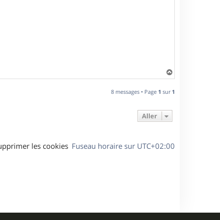
H
a
u
8 messages • Page
1
sur
1
t
Aller
upprimer les cookies
Fuseau horaire sur
UTC+02:00