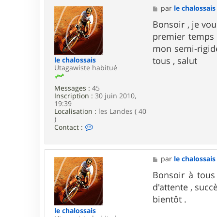
e
M
par
le chalossais
r
e
C
s
Bonsoir , je vou
R
s
premier temps ,
A
a
M
g
mon semi-rigide
3
e
tous , salut
le chalossais
1
Utagawiste habitué
Messages :
45
Inscription :
30 juin 2010,
19:39
Localisation :
les Landes ( 40
)
C
Contact :
o
n
t
a
M
par
le chalossais
c
e
t
s
Bonsoir à tous
e
s
d'attente , succ
r
a
l
g
bientôt .
e
e
le chalossais
c