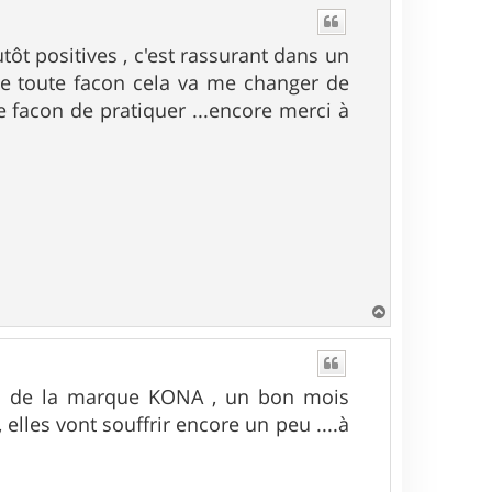
u
t
tôt positives , c'est rassurant dans un
 de toute facon cela va me changer de
e facon de pratiquer ...encore merci à
H
a
u
t
UKI de la marque KONA , un bon mois
elles vont souffrir encore un peu ....à