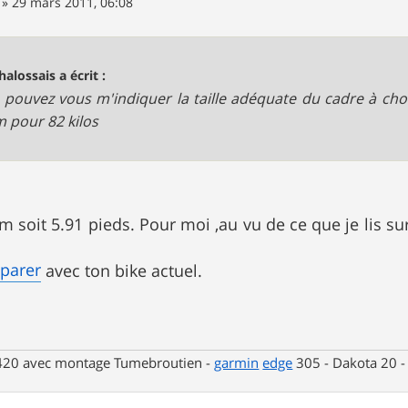
»
29 mars 2011, 06:08
halossais a écrit :
 pouvez vous m'indiquer la taille adéquate du cadre à cho
m pour 82 kilos
m soit 5.91 pieds. Pour moi ,au vu de ce que je lis su
mparer
avec ton bike actuel.
 420 avec montage Tumebroutien -
garmin
edge
305 - Dakota 20 