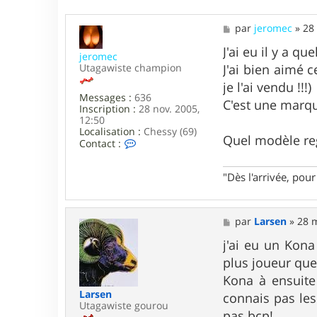
i
s
M
par
jeromec
»
28
e
s
J'ai eu il y a q
jeromec
s
Utagawiste champion
J'ai bien aimé c
a
g
je l'ai vendu !!!)
e
Messages :
636
C'est une marque
Inscription :
28 nov. 2005,
12:50
Localisation :
Chessy (69)
Quel modèle re
C
Contact :
o
n
t
"Dès l'arrivée, po
a
c
t
M
par
Larsen
»
28 
e
e
r
s
j'ai eu un Kona
j
s
e
plus joueur que 
a
r
g
o
Kona à ensuite 
e
m
Larsen
connais pas les
e
Utagawiste gourou
c
pas bcp!