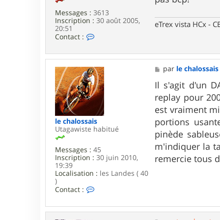
Messages :
3613
Inscription :
30 août 2005,
eTrex vista HCx -
20:51
C
Contact :
o
n
t
a
M
par
le chalossais
c
e
t
s
Il s'agit d'u
e
s
replay pour 200
r
a
L
g
est vraiment mi
a
e
portions usant
le chalossais
r
Utagawiste habitué
s
pinède sableus
e
m'indiquer la t
n
Messages :
45
Inscription :
30 juin 2010,
remercie tous de
19:39
Localisation :
les Landes ( 40
)
C
Contact :
o
n
t
a