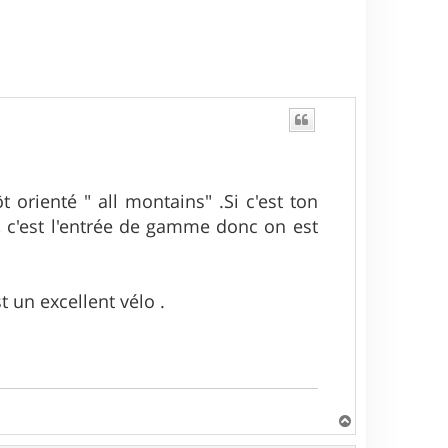
u
t
orienté " all montains" .Si c'est ton
 , c'est l'entrée de gamme donc on est
t un excellent vélo .
H
a