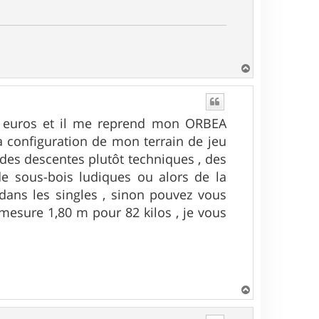
H
a
u
t
0 euros et il me reprend mon ORBEA
a configuration de mon terrain de jeu
t des descentes plutôt techniques , des
 sous-bois ludiques ou alors de la
dans les singles , sinon pouvez vous
 mesure 1,80 m pour 82 kilos , je vous
H
a
u