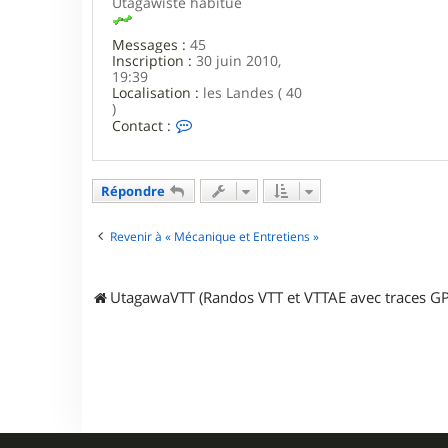
Utagawiste habitué
h
a
l
Messages :
45
o
Inscription :
30 juin 2010,
s
19:39
s
Localisation :
les Landes ( 40
a
)
i
C
Contact :
s
o
n
t
a
Répondre
c
t
e
Revenir à « Mécanique et Entretiens »
r
l
e
UtagawaVTT (Randos VTT et VTTAE avec traces GP
c
h
a
l
o
s
s
a
i
s