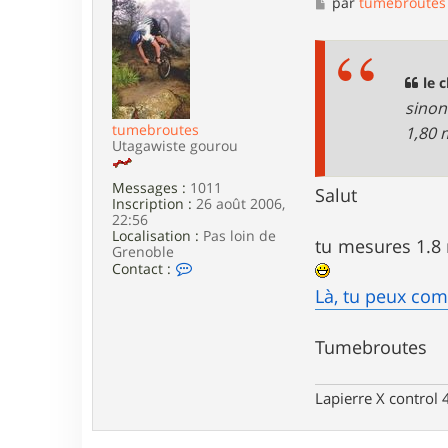
M
par
tumebroutes
c
e
t
s
e
s
r
a
l
g
le c
e
e
sinon
c
h
tumebroutes
1,80 
a
Utagawiste gourou
l
o
Messages :
1011
s
Salut
Inscription :
26 août 2006,
s
22:56
a
Localisation :
Pas loin de
i
tu mesures 1.8 
Grenoble
s
C
Contact :
o
Là, tu peux co
n
t
a
Tumebroutes
c
t
e
r
Lapierre X control
t
u
m