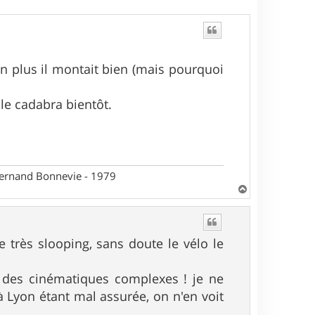
. En plus il montait bien (mais pourquoi
 le cadabra bientôt.
 Fernand Bonnevie - 1979
H
a
u
t
 très slooping, sans doute le vélo le
ec des cinématiques complexes ! je ne
à Lyon étant mal assurée, on n'en voit