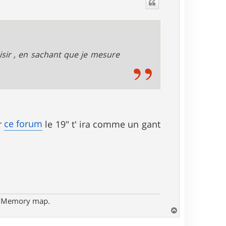
t
isir , en sachant que je mesure
ce forum
r
le 19" t' ira comme un gant
- Memory map.
H
a