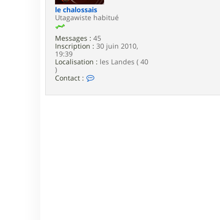
e
le chalossais
Utagawiste habitué
Messages :
45
Inscription :
30 juin 2010,
19:39
Localisation :
les Landes ( 40
)
C
Contact :
o
n
t
a
c
t
e
r
l
e
c
h
a
l
o
s
s
a